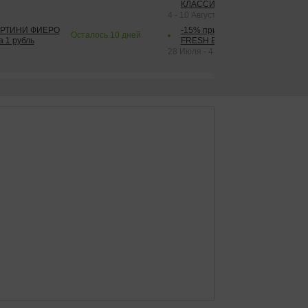
КЛАССИК КОЛА 1 л за 1 рубль
4 - 10 Августа 2026
АРТИНИ ФИЕРО
-15% при покупке от 2-х штук га
Осталось
10
дней
а 1 рубль
FRESH BAR КОЛА в ассортимент
28 Июля - 4 Октября 2026