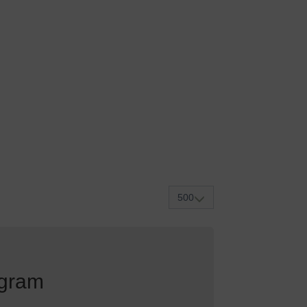
500
egram