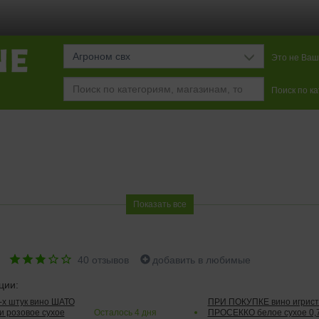
Агроном свх
Это не Ваш
Поиск по к
Показать все
е
40
отзывов
добавить в любимые
ции:
2-х штук вино ШАТО
ПРИ ПОКУПКЕ вино игри
и розовое сухое
Осталось
4
дня
ПРОСЕККО белое сухое 0,