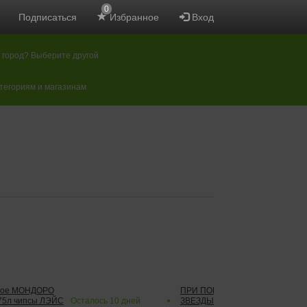
0
Подписаться
Избранное
Вход
 город? Выберите другой
атегориям и магазинам
стое МОНДОРО
ПРИ ПОКУПКЕ коньяк АРМЯНС
75л чипсы ЛЭЙС
Осталось
10
дней
ЗВЕЗДЫ 0,5л газ напиток ЭКС