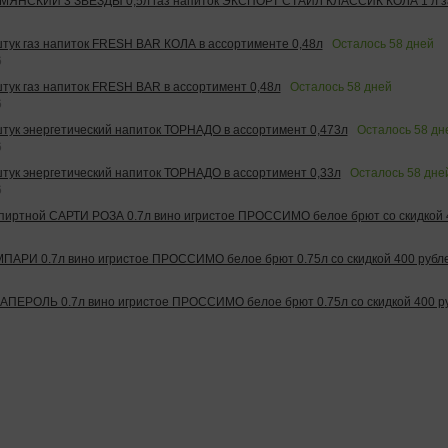
МЯНСКИЙ 3 ЗВЕЗДЫ 0,5л газ напиток ЭКСПОРТ СТАЙЛ КЛАССИК КОЛА 1 л за
Осталось
58
дней
 штук газ напиток FRESH BAR КОЛА в ассортименте 0,48л
6
Осталось
58
дней
штук газ напиток FRESH BAR в ассортимент 0,48л
6
Осталось
58
дн
 штук энергетический напиток ТОРНАДО в ассортимент 0,473л
6
Осталось
58
дне
 штук энергетический напиток ТОРНАДО в ассортимент 0,33л
6
иртной САРТИ РОЗА 0.7л вино игристое ПРОССИМО белое брют со скидкой 
АРИ 0.7л вино игристое ПРОССИМО белое брют 0.75л со скидкой 400 рубл
ПЕРОЛЬ 0.7л вино игристое ПРОССИМО белое брют 0.75л со скидкой 400 р