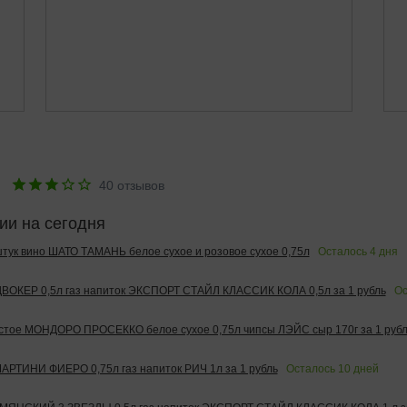
е
40
отзывов
ии на сегодня
Осталось
4
дня
 штук вино ШАТО ТАМАНЬ белое сухое и розовое сухое 0,75л
Ос
ОКЕР 0,5л газ напиток ЭКСПОРТ СТАЙЛ КЛАССИК КОЛА 0,5л за 1 рубль
тое МОНДОРО ПРОСЕККО белое сухое 0,75л чипсы ЛЭЙС сыр 170г за 1 рубл
Осталось
10
дней
РТИНИ ФИЕРО 0,75л газ напиток РИЧ 1л за 1 рубль