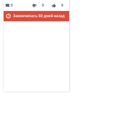
mode_comment
thumb_down
thumb_up
0
0
0
Закончилась
60
дней назад