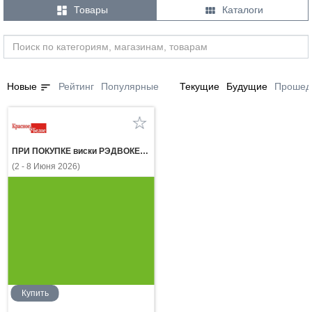


Товары
Каталоги
sort
Новые
Рейтинг
Популярные
Текущие
Будущие
Прошед
ПРИ ПОКУПКЕ виски РЭДВОКЕР 0.5л газ.напиток ЭКСПОРТ СТАЙЛ КЛАССИК КОЛА 0.5л за 1 рубль
(2 - 8 Июня 2026)
Купить