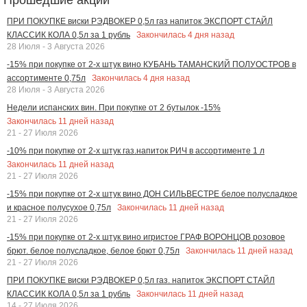
ПРИ ПОКУПКЕ виски РЭДВОКЕР 0,5л газ напиток ЭКСПОРТ СТАЙЛ
Закончилась
4
дня назад
КЛАССИК КОЛА 0,5л за 1 рубль
28 Июля - 3 Августа 2026
-15% при покупке от 2-х штук вино КУБАНЬ ТАМАНСКИЙ ПОЛУОСТРОВ в
Закончилась
4
дня назад
ассортименте 0,75л
28 Июля - 3 Августа 2026
Недели испанских вин. При покупке от 2 бутылок -15%
Закончилась
11
дней назад
21 - 27 Июля 2026
-10% при покупке от 2-х штук газ.напиток РИЧ в ассортименте 1 л
Закончилась
11
дней назад
21 - 27 Июля 2026
-15% при покупке от 2-х штук вино ДОН СИЛЬВЕСТРЕ белое полусладкое
Закончилась
11
дней назад
и красное полусухое 0,75л
21 - 27 Июля 2026
-15% при покупке от 2-х штук вино игристое ГРАФ ВОРОНЦОВ розовое
Закончилась
11
дней назад
брют. белое полусладкое, белое брют 0,75л
21 - 27 Июля 2026
ПРИ ПОКУПКЕ виски РЭДВОКЕР 0,5л газ. напиток ЭКСПОРТ СТАЙЛ
Закончилась
11
дней назад
КЛАССИК КОЛА 0,5л за 1 рубль
14 - 27 Июля 2026