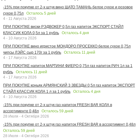
-15% при покупке от 2-х штук вино ШАТО ТАМАНЬ белое сухое и розовое
Осталось
5
дней
сухое 0,75л
4 - 11 Августа 2026
ПРИ ПОКУПКЕ виски РЭДВОКЕР 0,5л газ напиток ЭКСПОРТ СТАЙЛ
Осталось
4
дня
КЛАССИК КОЛА 0,5л за 1 рубль
4 - 10 Августа 2026
ПРИ ПОКУПКЕ вино игристое МОНДОРО ПРОСЕККО белое сухое 0,75л
Осталось
11
дней
чипсы ЛЭЙС сыр 170г за 1 рубль
4 - 17 Августа 2026
ПРИ ПОКУПКЕ напиток МАРТИНИ ФИЕРО 0,75л газ напиток РИЧ 1л за 1
Осталось
11
дней
рубль
4 - 17 Августа 2026
ПРИ ПОКУПКЕ коньяк АРМЯНСКИЙ 3 ЗВЕЗДЫ 0,5л газ напиток ЭКСПОРТ
Осталось
4
дня
СТАЙЛ КЛАССИК КОЛА 1 л за 1 рубль
4 - 10 Августа 2026
-15% при покупке от 2-х штук газ напиток FRESH BAR КОЛА в
Осталось
59
дней
ассортименте 0,48л
28 Июля - 4 Октября 2026
-15% при покупке от 2-х штук газ напиток FRESH BAR в ассортимент 0,48л
Осталось
59
дней
28 Июля - 4 Октября 2026