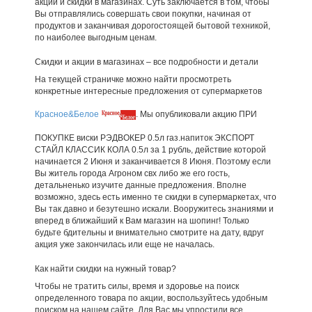
акции и скидки в магазинах. Суть заключается в том, чтобы
Вы отправлялись совершать свои покупки, начиная от
продуктов и заканчивая дорогостоящей бытовой техникой,
по наиболее выгодным ценам.
Скидки и акции в магазинах – все подробности и детали
На текущей страничке можно найти просмотреть
конкретные интересные предложения от супермаркетов
Красное&Белое
. Мы опубликовали акцию ПРИ
ПОКУПКЕ виски РЭДВОКЕР 0.5л газ.напиток ЭКСПОРТ
СТАЙЛ КЛАССИК КОЛА 0.5л за 1 рубль, действие которой
начинается 2 Июня и заканчивается 8 Июня. Поэтому если
Вы житель города Агроном свх либо же его гость,
детальненько изучите данные предложения. Вполне
возможно, здесь есть именно те скидки в супермаркетах, что
Вы так давно и безутешно искали. Вооружитесь знаниями и
вперед в ближайший к Вам магазин на шопинг! Только
будьте бдительны и внимательно смотрите на дату, вдруг
акция уже закончилась или еще не началась.
Как найти скидки на нужный товар?
Чтобы не тратить силы, время и здоровье на поиск
определенного товара по акции, воспользуйтесь удобным
поиском на нашем сайте. Для Вас мы упростили все