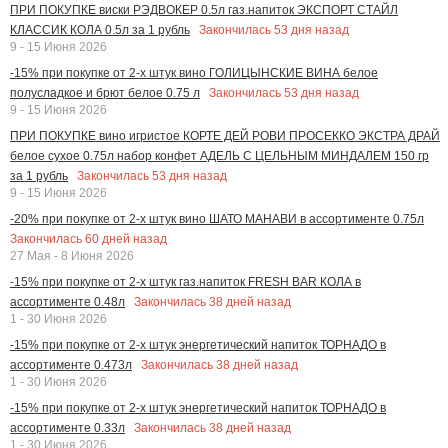
ПРИ ПОКУПКЕ виски РЭДВОКЕР 0.5л газ.напиток ЭКСПОРТ СТАЙЛ
Закончилась
53
дня назад
КЛАССИК КОЛА 0.5л за 1 рубль
9 - 15 Июня 2026
-15% при покупке от 2-х штук вино ГОЛИЦЫНСКИЕ ВИНА белое
Закончилась
53
дня назад
полусладкое и брют белое 0.75 л
9 - 15 Июня 2026
ПРИ ПОКУПКЕ вино игристое КОРТЕ ДЕЙ РОВИ ПРОСЕККО ЭКСТРА ДРАЙ
белое сухое 0.75л набор конфет АДЕЛЬ С ЦЕЛЬНЫМ МИНДАЛЕМ 150 гр
Закончилась
53
дня назад
за 1 рубль
9 - 15 Июня 2026
-20% при покупке от 2-х штук вино ШАТО МАНАВИ в ассортименте 0.75л
Закончилась
60
дней назад
27 Мая - 8 Июня 2026
-15% при покупке от 2-х штук газ.напиток FRESH BAR КОЛА в
Закончилась
38
дней назад
ассортименте 0.48л
1 - 30 Июня 2026
-15% при покупке от 2-х штук энергетический напиток ТОРНАДО в
Закончилась
38
дней назад
ассортименте 0.473л
1 - 30 Июня 2026
-15% при покупке от 2-х штук энергетический напиток ТОРНАДО в
Закончилась
38
дней назад
ассортименте 0.33л
1 - 30 Июня 2026