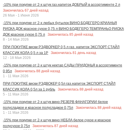
-10% при покупке от 2-х штук газ.напиток ДОБРЫЙ в ассортименте 2 л
Закончилась
67
дней назад
26 Мая - 1 Июня 2026
-15% при покупке от 2-х любых бутылок ВИНО БОДЕГЕРО КРИАНЬЯ
РИОХА ДОК красное сухое 0,75 л ВИНО БОДЕГЕРО ТЕМПРАНЬО РИОХА
Закончилась
85
дней назад
ДОК красное сухое 0,75 л
8 - 14 Мая 2026
ПРИ ПОКУПКЕ виски РЭДВОРКЕР 0,5 л газ. напиток ЭКСПОРТ СТАЙЛ
Закончилась
81
день назад
КЛАССИК КОЛА 0,5 л за 1Р
12 - 18 Мая 2026
-15% при покупке от 2-х штук нектар САДЫ ПРИДОНЬЯ в ассортименте
Закончилась
88
дней назад
0,95л
1 - 11 Мая 2026
ПРИ ПОКУПКЕ виски РЭДВОКЕР 0,5л газ.напиток ЭКСПОРТ СТАЙЛ
Закончилась
88
дней назад
КЛАССИК КОЛА 0,5л за 1 рубль
5 - 11 Мая 2026
-15% при покупке от 2-х штук вино РЕЗЕРВ ФАНАГОРИИ белое
Закончилась
88
дней назад
полусладкое и красное полусладкое 0,75л
1 - 11 Мая 2026
-15% при покупке от 2-х штук вино НЕБЛА белое сухое и красное
Закончилась
87
дней назад
полусухое 0,75л