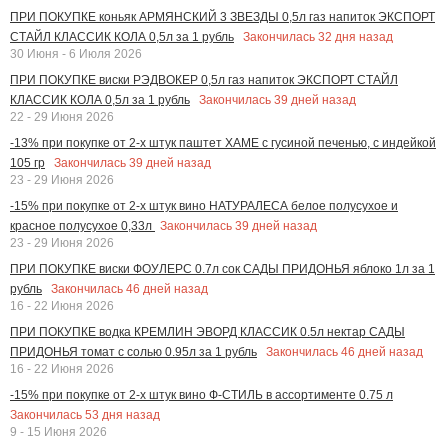
ПРИ ПОКУПКЕ коньяк АРМЯНСКИЙ 3 ЗВЕЗДЫ 0,5л газ напиток ЭКСПОРТ
Закончилась
32
дня назад
СТАЙЛ КЛАССИК КОЛА 0,5л за 1 рубль
30 Июня - 6 Июля 2026
ПРИ ПОКУПКЕ виски РЭДВОКЕР 0,5л газ напиток ЭКСПОРТ СТАЙЛ
Закончилась
39
дней назад
КЛАССИК КОЛА 0,5л за 1 рубль
22 - 29 Июня 2026
-13% при покупке от 2-х штук паштет ХАМЕ с гусиной печенью, с индейкой
Закончилась
39
дней назад
105 гр
23 - 29 Июня 2026
-15% при покупке от 2-х штук вино НАТУРАЛЕСА белое полусухое и
Закончилась
39
дней назад
красное полусухое 0,33л
23 - 29 Июня 2026
ПРИ ПОКУПКЕ виски ФОУЛЕРС 0.7л сок САДЫ ПРИДОНЬЯ яблоко 1л за 1
Закончилась
46
дней назад
рубль
16 - 22 Июня 2026
ПРИ ПОКУПКЕ водка КРЕМЛИН ЭВОРД КЛАССИК 0.5л нектар САДЫ
Закончилась
46
дней назад
ПРИДОНЬЯ томат с солью 0.95л за 1 рубль
16 - 22 Июня 2026
-15% при покупке от 2-х штук вино Ф-СТИЛЬ в ассортименте 0.75 л
Закончилась
53
дня назад
9 - 15 Июня 2026