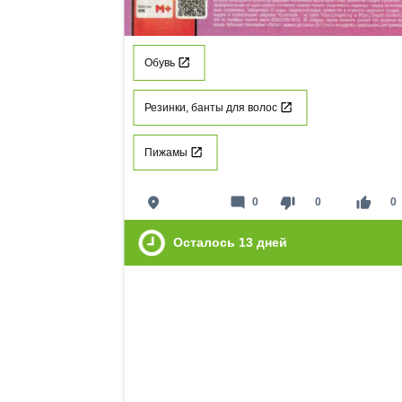
Обувь
Резинки, банты для волос
Пижамы
place
mode_comment
thumb_down
thumb_up
0
0
0
Осталось
13
дней