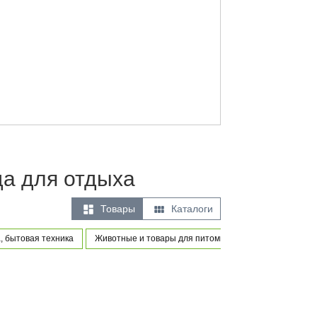
да для отдыха


Товары
Каталоги
, бытовая техника
Животные и товары для питомцев
Товары для но