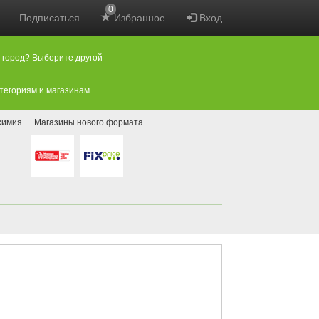
0
Подписаться
Избранное
Вход
 город? Выберите другой
атегориям и магазинам
химия
Магазины нового формата