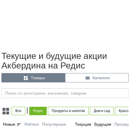
Текущие и будущие акции
Акбердина на Редис


Товары
Каталоги
|
Все
Редис
Продукты и напитки
Дом и сад
Красот
sort
Новые
Рейтинг
Популярные
Текущие
Будущие
Прошед