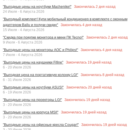
Закончилась
2
дня назад
"Выгодные цены на ноутбуки Machenike!"
24 Июля - 6 Августа 2026
"Выгодный комплект! Купи мобильный кондиционер в комплекте с оконным
Закончилась
4
дня назад
адаптером Ballu и получи скидку"
15 Июля - 4 Августа 2026
Закончилась
2
дня назад
"Скидка при покупке монитора и мини ПК Tecno!"
9 Июля - 6 Августа 2026
Закончилась
4
дня назад
"Выгодные цены на мониторы AOC и Philips!"
7 Июля - 4 Августа 2026
Закончилась
19
дней назад
"Выгодные цены на наушники Fifine"
6 - 20 Июля 2026
Закончилась
8
дней назад
"Выгодная цена на портативную колонку LG!"
6 - 31 Июля 2026
Закончилась
20
дней назад
"Выгодные цены на ноутбуки ASUS!"
6 - 19 Июля 2026
Закончилась
19
дней назад
"Выгодные цены на проекторы LG!"
3 - 20 Июля 2026
Закончилась
19
дней назад
"Выгодные цены на корпуса MSI!"
3 - 20 Июля 2026
Закончилась
19
дней назад
"Выгодные цены на офисные кресла Cougar!"
3 - 20 Июля 2026