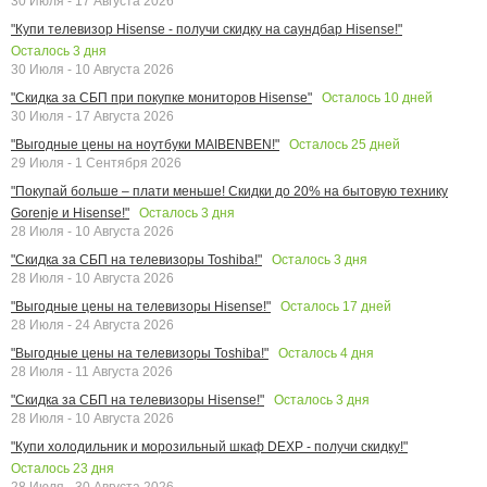
30 Июля - 17 Августа 2026
"Купи телевизор Hisense - получи скидку на саундбар Hisense!"
Осталось
3
дня
30 Июля - 10 Августа 2026
Осталось
10
дней
"Скидка за СБП при покупке мониторов Hisense"
30 Июля - 17 Августа 2026
Осталось
25
дней
"Выгодные цены на ноутбуки MAIBENBEN!"
29 Июля - 1 Сентября 2026
"Покупай больше – плати меньше! Скидки до 20% на бытовую технику
Осталось
3
дня
Gorenje и Hisense!"
28 Июля - 10 Августа 2026
Осталось
3
дня
"Скидка за СБП на телевизоры Toshiba!"
28 Июля - 10 Августа 2026
Осталось
17
дней
"Выгодные цены на телевизоры Hisense!"
28 Июля - 24 Августа 2026
Осталось
4
дня
"Выгодные цены на телевизоры Toshiba!"
28 Июля - 11 Августа 2026
Осталось
3
дня
"Скидка за СБП на телевизоры Hisense!"
28 Июля - 10 Августа 2026
"Купи холодильник и морозильный шкаф DEXP - получи скидку!"
Осталось
23
дня
28 Июля - 30 Августа 2026