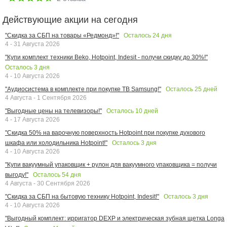
Действующие акции на сегодня
Осталось
24
дня
"Скидка за СБП на товары «Редмонд»!"
4 - 31 Августа 2026
"Купи комплект техники Beko, Hotpoint, Indesit - получи скидку до 30%!"
Осталось
3
дня
4 - 10 Августа 2026
Осталось
25
дней
"Аудиосистема в комплекте при покупке ТВ Samsung!"
4 Августа - 1 Сентября 2026
Осталось
10
дней
"Выгодные цены на телевизоры!"
4 - 17 Августа 2026
"Скидка 50% на варочную поверхность Hotpoint при покупке духового
Осталось
3
дня
шкафа или холодильника Hotpoint!"
4 - 10 Августа 2026
"Купи вакуумный упаковщик + рулон для вакуумного упаковщика = получи
Осталось
54
дня
выгоду!"
4 Августа - 30 Сентября 2026
Осталось
3
дня
"Скидка за СБП на бытовую технику Hotpoint, Indesit!"
4 - 10 Августа 2026
"Выгодный комплект: ирригатор DEXP и электрическая зубная щетка Longa