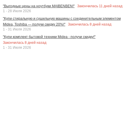
Закончилась
11
дней назад
"Выгодные цены на ноутбуки MAIBENBEN!"
1 - 28 Июля 2026
"Купи стиральную и сушильную машины с соединительным элементом
Закончилась
8
дней назад
Midea, Toshiba — получи скидку 20%!"
1 - 31 Июля 2026
"Купи комплект бытовой техники Midea - получи скидку!"
Закончилась
8
дней назад
1 - 31 Июля 2026