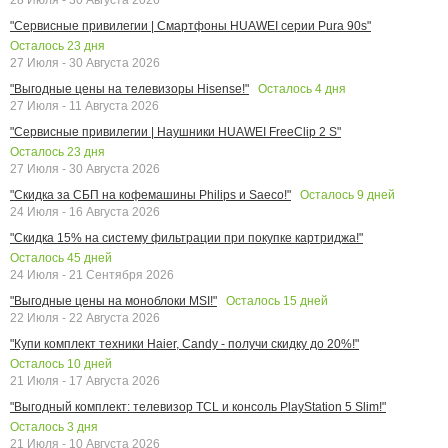
"Сервисные привилегии | Смартфоны HUAWEI серии Pura 90s"
Осталось
23
дня
27 Июля - 30 Августа 2026
Осталось
4
дня
"Выгодные цены на телевизоры Hisense!"
27 Июля - 11 Августа 2026
"Сервисные привилегии | Наушники HUAWEI FreeClip 2 S"
Осталось
23
дня
27 Июля - 30 Августа 2026
Осталось
9
дней
"Скидка за СБП на кофемашины Philips и Saeco!"
24 Июля - 16 Августа 2026
"Скидка 15% на систему фильтрации при покупке картриджа!"
Осталось
45
дней
24 Июля - 21 Сентября 2026
Осталось
15
дней
"Выгодные цены на моноблоки MSI!"
22 Июля - 22 Августа 2026
"Купи комплект техники Haier, Candy - получи скидку до 20%!"
Осталось
10
дней
21 Июля - 17 Августа 2026
"Выгодный комплект: телевизор TCL и консоль PlayStation 5 Slim!"
Осталось
3
дня
21 Июля - 10 Августа 2026