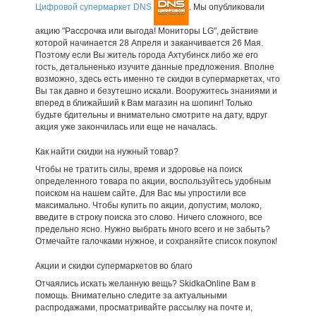
Цифровой супермаркет DNS
. Мы опубликовали
акцию "Рассрочка или выгода! Мониторы LG", действие
которой начинается 28 Апреля и заканчивается 26 Мая.
Поэтому если Вы житель города Ахтубинск либо же его
гость, детальненько изучите данные предложения. Вполне
возможно, здесь есть именно те скидки в супермаркетах, что
Вы так давно и безутешно искали. Вооружитесь знаниями и
вперед в ближайший к Вам магазин на шопинг! Только
будьте бдительны и внимательно смотрите на дату, вдруг
акция уже закончилась или еще не началась.
Как найти скидки на нужный товар?
Чтобы не тратить силы, время и здоровье на поиск
определенного товара по акции, воспользуйтесь удобным
поиском на нашем сайте. Для Вас мы упростили все
максимально. Чтобы купить по акции, допустим, молоко,
введите в строку поиска это слово. Ничего сложного, все
предельно ясно. Нужно выбрать много всего и не забыть?
Отмечайте галочками нужное, и сохраняйте список покупок!
Акции и скидки супермаркетов во благо
Отчаялись искать желанную вещь? SkidkaOnline Вам в
помощь. Внимательно следите за актуальными
распродажами, просматривайте рассылку на почте и,