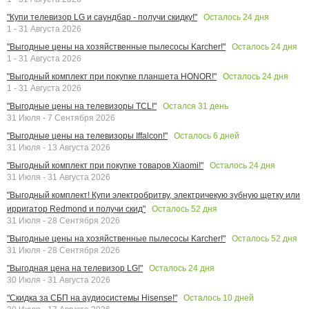
Осталось
24
дня
"Купи телевизор LG и саундбар - получи скидку!"
1 - 31 Августа 2026
Осталось
24
дня
"Выгодные цены на хозяйственные пылесосы Karcher!"
1 - 31 Августа 2026
Осталось
24
дня
"Выгодный комплект при покупке планшета HONOR!"
1 - 31 Августа 2026
Остался
31
день
"Выгодные цены на телевизоры TCL!"
31 Июля - 7 Сентября 2026
Осталось
6
дней
"Выгодные цены на телевизоры Iffalcon!"
31 Июля - 13 Августа 2026
Осталось
24
дня
"Выгодный комплект при покупке товаров Xiaomi!"
31 Июля - 31 Августа 2026
"Выгодный комплект! Купи электробритву, электричекую зубную щетку или
Осталось
52
дня
ирригатор Redmond и получи скид"
31 Июля - 28 Сентября 2026
Осталось
52
дня
"Выгодные цены на хозяйственные пылесосы Karcher!"
31 Июля - 28 Сентября 2026
Осталось
24
дня
"Выгодная цена на телевизор LG!"
30 Июля - 31 Августа 2026
Осталось
10
дней
"Скидка за СБП на аудиосистемы Hisense!"