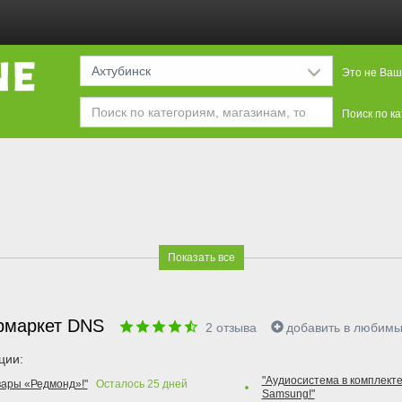
Ахтубинск
Это не Ваш
Поиск по к
Показать все
рмаркет DNS
2
отзыва
добавить в любим
ции:
"Аудиосистема в комплекте
вары «Редмонд»!"
Осталось
25
дней
Samsung!"