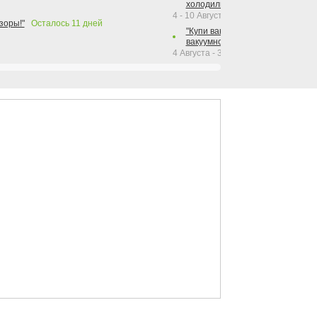
холодильника Hotpoint!"
4 - 10 Августа 2026
зоры!"
Осталось
11
дней
"Купи вакуумный упаковщик + р
вакуумного упаковщика = получи
4 Августа - 30 Сентября 2026