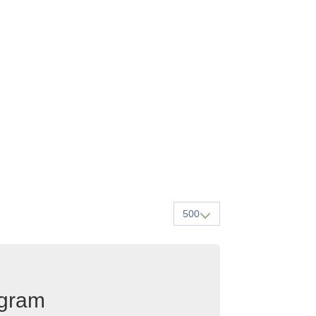
500
egram