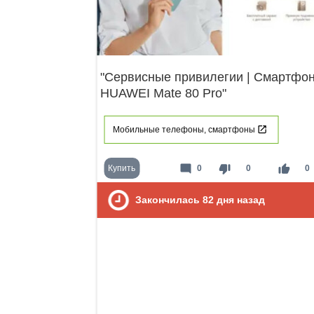
"Сервисные привилегии | Смартфо
HUAWEI Mate 80 Pro"
Мобильные телефоны, смартфоны
mode_comment
thumb_down
thumb_up
Купить
0
0
0
Закончилась
82
дня назад