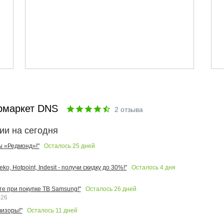
рмаркет DNS
2
отзыва
ии на сегодня
Осталось
25
дней
ы «Редмонд»!"
Осталось
4
дня
o, Hotpoint, Indesit - получи скидку до 30%!"
Осталось
26
дней
те при покупке ТВ Samsung!"
026
Осталось
11
дней
изоры!"