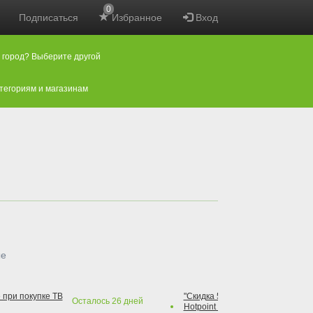
0
Подписаться
Избранное
Вход
 город? Выберите другой
атегориям и магазинам
ые
 при покупке ТВ
"Скидка 50% на варочную повер
Осталось
26
дней
Hotpoint при покупке духового 