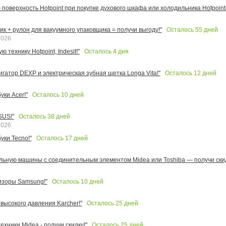
поверхность Hotpoint при покупке духового шкафа или холодильника Hotpoint!
Осталось
55
дней
к + рулон для вакуумного упаковщика = получи выгоду!"
2026
Осталось
4
дня
 технику Hotpoint, Indesit!"
Осталось
12
дней
игатор DEXP и электрическая зубная щетка Longa Vita!"
Осталось
10
дней
ки Acer!"
Осталось
38
дней
SUS!"
2026
Осталось
17
дней
уки Tecno!"
льную машины с соединительным элементом Midea или Toshiba — получи скид
Осталось
10
дней
изоры Samsung!"
Осталось
25
дней
высокого давления Karcher!"
Осталось
25
дней
ехники Midea - получи скидку!"