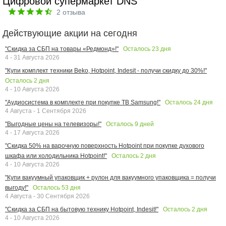
Цифровой супермаркет DNS
2
отзыва
Действующие акции на сегодня
Осталось
23
дня
"Скидка за СБП на товары «Редмонд»!"
4 - 31 Августа 2026
"Купи комплект техники Beko, Hotpoint, Indesit - получи скидку до 30%!"
Осталось
2
дня
4 - 10 Августа 2026
Осталось
24
дня
"Аудиосистема в комплекте при покупке ТВ Samsung!"
4 Августа - 1 Сентября 2026
Осталось
9
дней
"Выгодные цены на телевизоры!"
4 - 17 Августа 2026
"Скидка 50% на варочную поверхность Hotpoint при покупке духового
Осталось
2
дня
шкафа или холодильника Hotpoint!"
4 - 10 Августа 2026
"Купи вакуумный упаковщик + рулон для вакуумного упаковщика = получи
Осталось
53
дня
выгоду!"
4 Августа - 30 Сентября 2026
Осталось
2
дня
"Скидка за СБП на бытовую технику Hotpoint, Indesit!"
4 - 10 Августа 2026