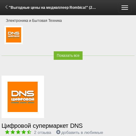
"Выгодные цены на медиаплеер Rombica!" (29 Мая - 15 Июня 2026)
Пере
Электроника и Бытовая Техника
меню
Показать все
Цифровой супермаркет DNS
2
отзыва
добавить в любимые