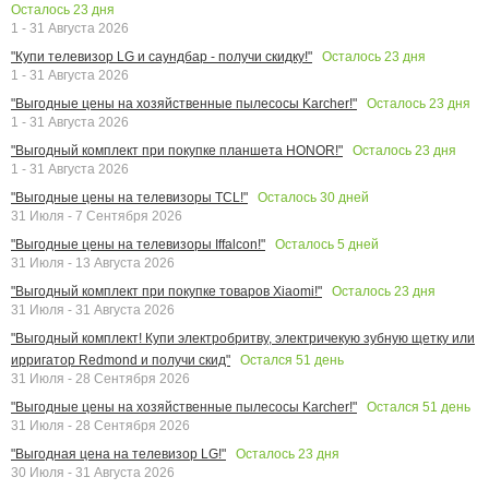
Осталось
23
дня
1 - 31 Августа 2026
Осталось
23
дня
"Купи телевизор LG и саундбар - получи скидку!"
1 - 31 Августа 2026
Осталось
23
дня
"Выгодные цены на хозяйственные пылесосы Karcher!"
1 - 31 Августа 2026
Осталось
23
дня
"Выгодный комплект при покупке планшета HONOR!"
1 - 31 Августа 2026
Осталось
30
дней
"Выгодные цены на телевизоры TCL!"
31 Июля - 7 Сентября 2026
Осталось
5
дней
"Выгодные цены на телевизоры Iffalcon!"
31 Июля - 13 Августа 2026
Осталось
23
дня
"Выгодный комплект при покупке товаров Xiaomi!"
31 Июля - 31 Августа 2026
"Выгодный комплект! Купи электробритву, электричекую зубную щетку или
Остался
51
день
ирригатор Redmond и получи скид"
31 Июля - 28 Сентября 2026
Остался
51
день
"Выгодные цены на хозяйственные пылесосы Karcher!"
31 Июля - 28 Сентября 2026
Осталось
23
дня
"Выгодная цена на телевизор LG!"
30 Июля - 31 Августа 2026