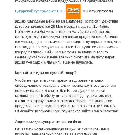
конкретные интересные предложения от супермаркетов
Цифровой супермаркет DNS
. Мы опубликовали
акцию "Выгодные цены на медиаплеер Rombica!", действие
которой начинается 29 Мая и заканчивается 15 Июня.
Поэтому если Вы житель города Ахтубинск либо же его
гость, детальненько изучите данные предложения. Вполне
возможно, здесь есть именно те скидки в супермаркетах, что
Вы так давно и безутешно искали. Вооружитесь знаниями и
вперед в ближайший к Вам магазин на шопинг! Только
будьте бдительны и внимательно смотрите на дату, вдруг
акция уже закончилась или еще не началась.
Как найти скидки на нужный товар?
Чтобы не тратить силы, время и здоровье на поиск
определенного товара по акции, воспользуйтесь удобным
поиском на нашем сайте. Для Вас мы упростили все
максимально. Чтобы купить по акции, допустим, молоко,
введите в строку поиска это слово. Ничего сложного, все
предельно ясно. Нужно выбрать много всего и не забыть?
Отмечайте галочками нужное, и сохраняйте список покупок!
Акции и скидки супермаркетов во благо
Отчаялись искать желанную вещь? SkidkaOnline Вам в
помощь. Внимательно следите за актуальными