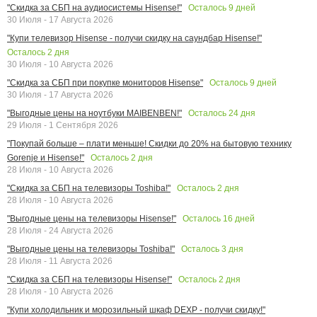
Осталось
9
дней
"Скидка за СБП на аудиосистемы Hisense!"
30 Июля - 17 Августа 2026
"Купи телевизор Hisense - получи скидку на саундбар Hisense!"
Осталось
2
дня
30 Июля - 10 Августа 2026
Осталось
9
дней
"Скидка за СБП при покупке мониторов Hisense"
30 Июля - 17 Августа 2026
Осталось
24
дня
"Выгодные цены на ноутбуки MAIBENBEN!"
29 Июля - 1 Сентября 2026
"Покупай больше – плати меньше! Скидки до 20% на бытовую технику
Осталось
2
дня
Gorenje и Hisense!"
28 Июля - 10 Августа 2026
Осталось
2
дня
"Скидка за СБП на телевизоры Toshiba!"
28 Июля - 10 Августа 2026
Осталось
16
дней
"Выгодные цены на телевизоры Hisense!"
28 Июля - 24 Августа 2026
Осталось
3
дня
"Выгодные цены на телевизоры Toshiba!"
28 Июля - 11 Августа 2026
Осталось
2
дня
"Скидка за СБП на телевизоры Hisense!"
28 Июля - 10 Августа 2026
"Купи холодильник и морозильный шкаф DEXP - получи скидку!"