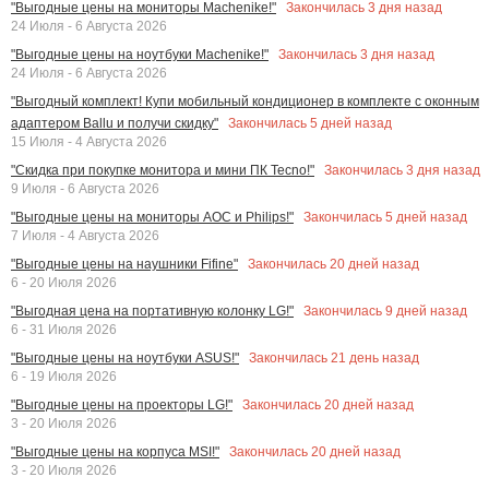
Закончилась
3
дня назад
"Выгодные цены на мониторы Machenike!"
24 Июля - 6 Августа 2026
Закончилась
3
дня назад
"Выгодные цены на ноутбуки Machenike!"
24 Июля - 6 Августа 2026
"Выгодный комплект! Купи мобильный кондиционер в комплекте с оконным
Закончилась
5
дней назад
адаптером Ballu и получи скидку"
15 Июля - 4 Августа 2026
Закончилась
3
дня назад
"Скидка при покупке монитора и мини ПК Tecno!"
9 Июля - 6 Августа 2026
Закончилась
5
дней назад
"Выгодные цены на мониторы AOC и Philips!"
7 Июля - 4 Августа 2026
Закончилась
20
дней назад
"Выгодные цены на наушники Fifine"
6 - 20 Июля 2026
Закончилась
9
дней назад
"Выгодная цена на портативную колонку LG!"
6 - 31 Июля 2026
Закончилась
21
день назад
"Выгодные цены на ноутбуки ASUS!"
6 - 19 Июля 2026
Закончилась
20
дней назад
"Выгодные цены на проекторы LG!"
3 - 20 Июля 2026
Закончилась
20
дней назад
"Выгодные цены на корпуса MSI!"
3 - 20 Июля 2026