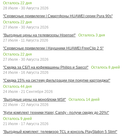
Осталось
22
дня
28 Июля - 30 Августа 2026
"Сервисные привилегии | Смартфоны HUAWEI серии Pura 90s"
Осталось
22
дня
27 Июля - 30 Августа 2026
Осталось
3
дня
"Выгодные цены на телевизоры Hisense!"
27 Июля - 11 Августа 2026
"Сервисные привилегии | Наушники HUAWEI FreeClip 2 S"
Осталось
22
дня
27 Июля - 30 Августа 2026
Осталось
8
дней
"Скидка за СБП на кофемашины Philips и Saeco!"
24 Июля - 16 Августа 2026
"Скидка 15% на систему фильтрации при покупке картриджа!"
Осталось
44
дня
24 Июля - 21 Сентября 2026
Осталось
14
дней
"Выгодные цены на моноблоки MSI!"
22 Июля - 22 Августа 2026
"Купи комплект техники Haier, Candy - получи скидку до 20%!"
Осталось
9
дней
21 Июля - 17 Августа 2026
"Выгодный комплект: телевизор TCL и консоль PlayStation 5 Slim!"