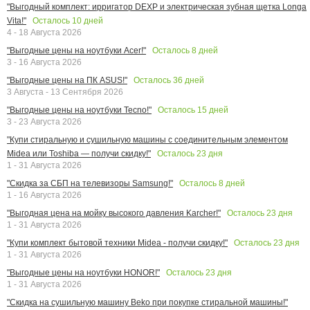
"Выгодный комплект: ирригатор DEXP и электрическая зубная щетка Longa
Осталось
10
дней
Vita!"
4 - 18 Августа 2026
Осталось
8
дней
"Выгодные цены на ноутбуки Acer!"
3 - 16 Августа 2026
Осталось
36
дней
"Выгодные цены на ПК ASUS!"
3 Августа - 13 Сентября 2026
Осталось
15
дней
"Выгодные цены на ноутбуки Tecno!"
3 - 23 Августа 2026
"Купи стиральную и сушильную машины с соединительным элементом
Осталось
23
дня
Midea или Toshiba — получи скидку!"
1 - 31 Августа 2026
Осталось
8
дней
"Скидка за СБП на телевизоры Samsung!"
1 - 16 Августа 2026
Осталось
23
дня
"Выгодная цена на мойку высокого давления Karcher!"
1 - 31 Августа 2026
Осталось
23
дня
"Купи комплект бытовой техники Midea - получи скидку!"
1 - 31 Августа 2026
Осталось
23
дня
"Выгодные цены на ноутбуки HONOR!"
1 - 31 Августа 2026
"Скидка на сушильную машину Beko при покупке стиральной машины!"