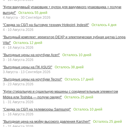
"Купи вакуумный упаковщик + рулон для вакуумного упаковщика = получи
Осталось
55
дней
выгоду!"
4 Августа - 30 Сентября 2026
Осталось
4
дня
"Скидка за СБП на бытовую технику Hotpoint, Indesit!"
4 - 10 Августа 2026
"Выгодный комплект: ирригатор DEXP и электрическая зубная щетка Longa
Осталось
12
дней
Vita!"
4 - 18 Августа 2026
Осталось
10
дней
"Выгодные цены на ноутбуки Acer!"
3 - 16 Августа 2026
Осталось
38
дней
"Выгодные цены на ПК ASUS!"
3 Августа - 13 Сентября 2026
Осталось
17
дней
"Выгодные цены на ноутбуки Tecno!"
3 - 23 Августа 2026
"Купи стиральную и сушильную машины с соединительным элементом
Осталось
25
дней
Midea или Toshiba — получи скидку!"
1 - 31 Августа 2026
Осталось
10
дней
"Скидка за СБП на телевизоры Samsung!"
1 - 16 Августа 2026
Осталось
25
дней
"Выгодная цена на мойку высокого давления Karcher!"
1 - 31 Августа 2026