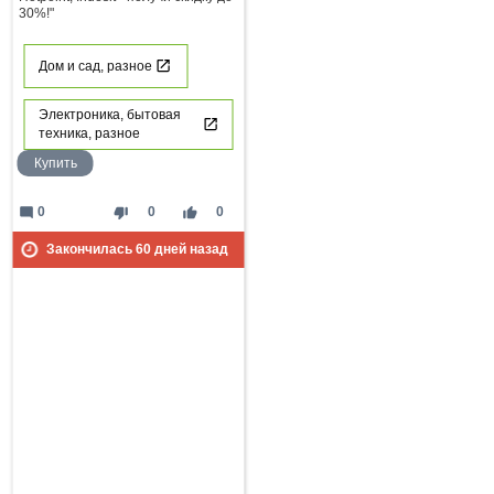
30%!"
Дом и сад, разное
Электроника, бытовая
техника, разное
Купить
mode_comment
thumb_down
thumb_up
0
0
0
Закончилась
60
дней назад