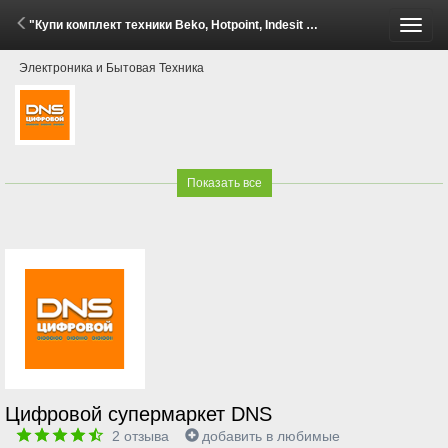
"Купи комплект техники Beko, Hotpoint, Indesit - получи скидку до 30%!" (2 - 8 Июня 2026)
Пере
Электроника и Бытовая Техника
меню
Показать все
Цифровой супермаркет DNS
2
отзыва
добавить в любимые