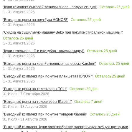
Осталось
25
дней
"Купи комплект бытовой техники Midea - получи скидку!"
1 - 31 Августа 2026
Осталось
25
дней
"Выгодные цены на ноутбуки HONOR!"
1 - 31 Августа 2026
"Скидка на сушильную машину Beko при покупке стиральной машины!"
Осталось
25
дней
1 - 31 Августа 2026
Осталось
25
дней
"Купи телевизор LG и саундбар - получи скидку!"
1 - 31 Августа 2026
Осталось
25
дней
"Выгодные цены на хозяйственные пылесосы Karcher!"
1 - 31 Августа 2026
Осталось
25
дней
"Выгодный комплект при покупке планшета HONOR!"
1 - 31 Августа 2026
Осталось
32
дня
"Выгодные цены на телевизоры TCL!"
31 Июля - 7 Сентября 2026
Осталось
7
дней
"Выгодные цены на телевизоры Iffalcon!"
31 Июля - 13 Августа 2026
Осталось
25
дней
"Выгодный комплект при покупке товаров Xiaomi!"
31 Июля - 31 Августа 2026
"Выгодный комплект! Купи электробритву, электричекую зубную щетку или