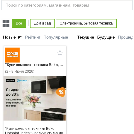
|
Все
Дом и сад
Электроника, бытовая техника
sort
Новые
Рейтинг
Популярные
Текущие
Будущие
Прошед
"Купи комплект техники Beko, Hotpoint, Indesit - получи скидку до 30%!"
(2 - 8 Июня 2026)
"Купи комплект техники Beko,
Hotpoint, Indesit - получи скидку до