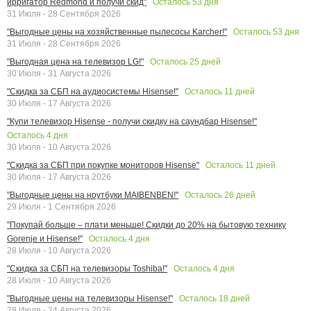
Осталось
53
дня
ирригатор Redmond и получи скид"
31 Июля - 28 Сентября 2026
Осталось
53
дня
"Выгодные цены на хозяйственные пылесосы Karcher!"
31 Июля - 28 Сентября 2026
Осталось
25
дней
"Выгодная цена на телевизор LG!"
30 Июля - 31 Августа 2026
Осталось
11
дней
"Скидка за СБП на аудиосистемы Hisense!"
30 Июля - 17 Августа 2026
"Купи телевизор Hisense - получи скидку на саундбар Hisense!"
Осталось
4
дня
30 Июля - 10 Августа 2026
Осталось
11
дней
"Скидка за СБП при покупке мониторов Hisense"
30 Июля - 17 Августа 2026
Осталось
26
дней
"Выгодные цены на ноутбуки MAIBENBEN!"
29 Июля - 1 Сентября 2026
"Покупай больше – плати меньше! Скидки до 20% на бытовую технику
Осталось
4
дня
Gorenje и Hisense!"
28 Июля - 10 Августа 2026
Осталось
4
дня
"Скидка за СБП на телевизоры Toshiba!"
28 Июля - 10 Августа 2026
Осталось
18
дней
"Выгодные цены на телевизоры Hisense!"
28 Июля - 24 Августа 2026