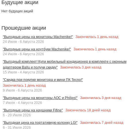
Будущие акции
Нет будущих акций
Прошедшие акции
Закончилась
1
день назад
"Выгодные цены на мониторы Machenike!"
24 Июля - 6 Августа 2026
Закончилась
1
день назад
"Выгодные цены на ноутбуки Machenike!"
24 Июля - 6 Августа 2026
"Выгодный комплект! Купи мобильный кондиционер в комплекте с оконным
Закончилась
3
дня назад
адаптером Ballu и получи скидку"
15 Июля - 4 Августа 2026
"Скидка при покупке монитора и мини ПК Tecno!"
Закончилась
1
день назад
9 Июля - 6 Августа 2026
Закончилась
3
дня назад
"Выгодные цены на мониторы AOC и Philips!"
7 Июля - 4 Августа 2026
Закончилась
18
дней назад
"Выгодные цены на наушники Fifine"
6 - 20 Июля 2026
Закончилась
7
дней назад
"Выгодная цена на портативную колонку LG!"
6 - 31 Июля 2026