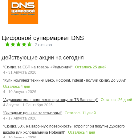
Цифровой супермаркет DNS
2
отзыва
Действующие акции на сегодня
Осталось
25
дней
"Скидка за СБП на товары «Редмонд»!"
4 - 31 Августа 2026
"Купи комплект техники Beko, Hotpoint, Indesit - получи скидку до 30%!"
Осталось
4
дня
4 - 10 Августа 2026
Осталось
26
дней
"Аудиосистема в комплекте при покупке ТВ Samsung!"
4 Августа - 1 Сентября 2026
Осталось
11
дней
"Выгодные цены на телевизоры!"
4 - 17 Августа 2026
"Скидка 50% на варочную поверхность Hotpoint при покупке духового
Осталось
4
дня
шкафа или холодильника Hotpoint!"
4 - 10 Августа 2026