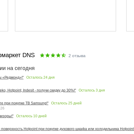
рмаркет DNS
2
отзыва
ии на сегодня
Осталось
24
дня
ы «Редмонд»!"
Осталось
3
дня
o, Hotpoint, Indesit - получи скидку до 30%!"
Осталось
25
дней
те при покупке ТВ Samsung!"
026
Осталось
10
дней
изоры!"
поверхность Hotpoint при покупке духового шкафа или холодильника Hotpoint!