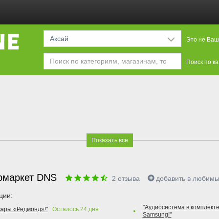
Аксай
Это не Ваш
Поиск по к
Показать все
рмаркет DNS
2
отзыва
добавить в любим
ции:
"Аудиосистема в комплекте
вары «Редмонд»!"
Осталось
24
дня
Samsung!"