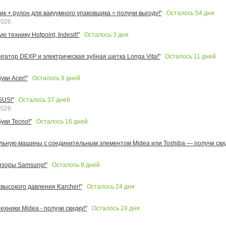
Осталось
54
дня
к + рулон для вакуумного упаковщика = получи выгоду!"
2026
Осталось
3
дня
 технику Hotpoint, Indesit!"
Осталось
11
дней
игатор DEXP и электрическая зубная щетка Longa Vita!"
Осталось
9
дней
ки Acer!"
Осталось
37
дней
SUS!"
2026
Осталось
16
дней
уки Tecno!"
льную машины с соединительным элементом Midea или Toshiba — получи скид
Осталось
9
дней
изоры Samsung!"
Осталось
24
дня
высокого давления Karcher!"
Осталось
24
дня
ехники Midea - получи скидку!"