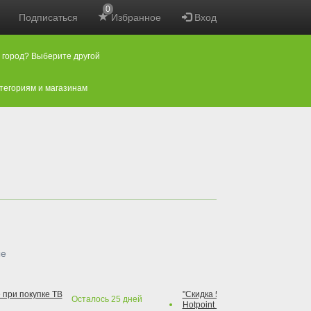
0
Подписаться
Избранное
Вход
 город? Выберите другой
атегориям и магазинам
ые
 при покупке ТВ
"Скидка 50% на варочную повер
Осталось
25
дней
Hotpoint при покупке духового 