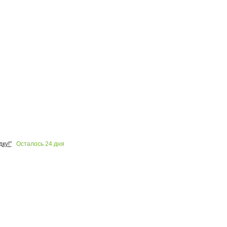
Осталось
24
дня
ку!"