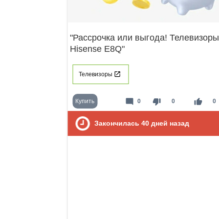
"Рассрочка или выгода! Телевизоры
Hisense E8Q"
Телевизоры
mode_comment
thumb_down
thumb_up
Купить
0
0
0
Закончилась
40
дней назад