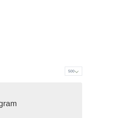
500
egram