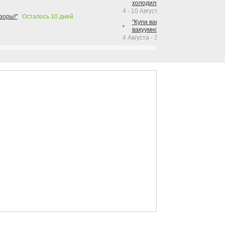
холодильника Hotpoint!"
4 - 10 Августа 2026
зоры!"
Осталось
10
дней
"Купи вакуумный упаковщик + р
вакуумного упаковщика = получи
4 Августа - 30 Сентября 2026