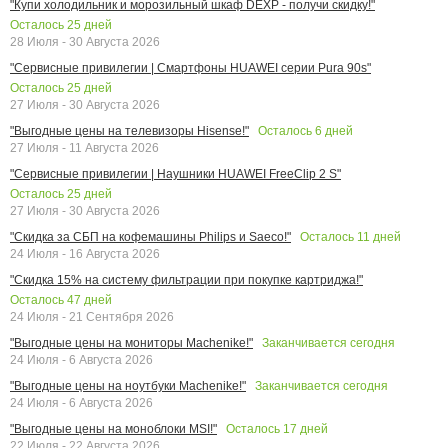
"Купи холодильник и морозильный шкаф DEXP - получи скидку!"
Осталось
25
дней
28 Июля - 30 Августа 2026
"Сервисные привилегии | Смартфоны HUAWEI серии Pura 90s"
Осталось
25
дней
27 Июля - 30 Августа 2026
Осталось
6
дней
"Выгодные цены на телевизоры Hisense!"
27 Июля - 11 Августа 2026
"Сервисные привилегии | Наушники HUAWEI FreeClip 2 S"
Осталось
25
дней
27 Июля - 30 Августа 2026
Осталось
11
дней
"Скидка за СБП на кофемашины Philips и Saeco!"
24 Июля - 16 Августа 2026
"Скидка 15% на систему фильтрации при покупке картриджа!"
Осталось
47
дней
24 Июля - 21 Сентября 2026
Заканчивается сегодня
"Выгодные цены на мониторы Machenike!"
24 Июля - 6 Августа 2026
Заканчивается сегодня
"Выгодные цены на ноутбуки Machenike!"
24 Июля - 6 Августа 2026
Осталось
17
дней
"Выгодные цены на моноблоки MSI!"
22 Июля - 22 Августа 2026