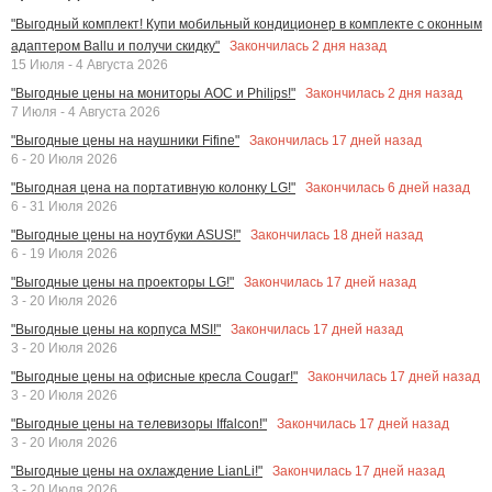
"Выгодный комплект! Купи мобильный кондиционер в комплекте с оконным
Закончилась
2
дня назад
адаптером Ballu и получи скидку"
15 Июля - 4 Августа 2026
Закончилась
2
дня назад
"Выгодные цены на мониторы AOC и Philips!"
7 Июля - 4 Августа 2026
Закончилась
17
дней назад
"Выгодные цены на наушники Fifine"
6 - 20 Июля 2026
Закончилась
6
дней назад
"Выгодная цена на портативную колонку LG!"
6 - 31 Июля 2026
Закончилась
18
дней назад
"Выгодные цены на ноутбуки ASUS!"
6 - 19 Июля 2026
Закончилась
17
дней назад
"Выгодные цены на проекторы LG!"
3 - 20 Июля 2026
Закончилась
17
дней назад
"Выгодные цены на корпуса MSI!"
3 - 20 Июля 2026
Закончилась
17
дней назад
"Выгодные цены на офисные кресла Cougar!"
3 - 20 Июля 2026
Закончилась
17
дней назад
"Выгодные цены на телевизоры Iffalcon!"
3 - 20 Июля 2026
Закончилась
17
дней назад
"Выгодные цены на охлаждение LianLi!"
3 - 20 Июля 2026