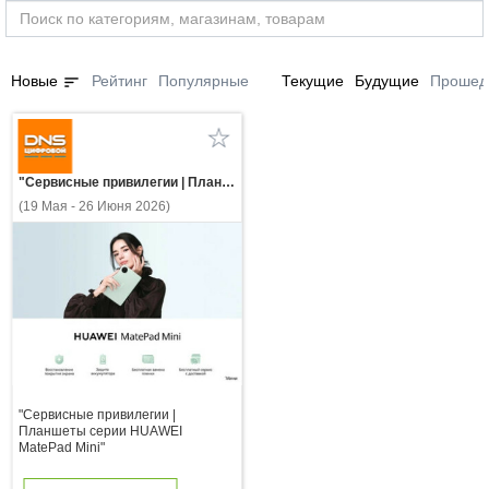
sort
Новые
Рейтинг
Популярные
Текущие
Будущие
Прошед
"Сервисные привилегии | Планшеты серии HUAWEI MatePad Mini"
(19 Мая - 26 Июня 2026)
"Сервисные привилегии |
Планшеты серии HUAWEI
MatePad Mini"