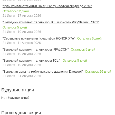
"Купи комплект техники Haier, Candy - получи скидку до 20%!"
Осталось
12
дней
21 Июля - 17 Августа 2026
"Выгодный комплект: телевизор TCL и консоль PlayStation 5 Slim!"
Осталось
5
дней
21 Июля - 10 Августа 2026
Осталось
6
дней
"Сервисные привилегии | смартфон HONOR X7e"
21 Июля - 11 Августа 2026
Осталось
5
дней
"Выгодный комплект: телевизоры iFFALCON"
21 Июля - 10 Августа 2026
Осталось
5
дней
"Выгодный комплект: телевизоры TCL!"
21 Июля - 10 Августа 2026
Осталось
26
дней
"Выгодная цена на мойку высокого давления Daewoo!"
21 Июля - 31 Августа 2026
Будущие акции
Нет будущих акций
Прошедшие акции