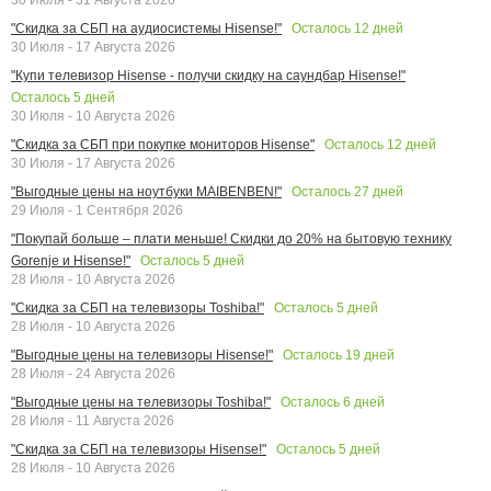
Осталось
12
дней
"Скидка за СБП на аудиосистемы Hisense!"
30 Июля - 17 Августа 2026
"Купи телевизор Hisense - получи скидку на саундбар Hisense!"
Осталось
5
дней
30 Июля - 10 Августа 2026
Осталось
12
дней
"Скидка за СБП при покупке мониторов Hisense"
30 Июля - 17 Августа 2026
Осталось
27
дней
"Выгодные цены на ноутбуки MAIBENBEN!"
29 Июля - 1 Сентября 2026
"Покупай больше – плати меньше! Скидки до 20% на бытовую технику
Осталось
5
дней
Gorenje и Hisense!"
28 Июля - 10 Августа 2026
Осталось
5
дней
"Скидка за СБП на телевизоры Toshiba!"
28 Июля - 10 Августа 2026
Осталось
19
дней
"Выгодные цены на телевизоры Hisense!"
28 Июля - 24 Августа 2026
Осталось
6
дней
"Выгодные цены на телевизоры Toshiba!"
28 Июля - 11 Августа 2026
Осталось
5
дней
"Скидка за СБП на телевизоры Hisense!"
28 Июля - 10 Августа 2026