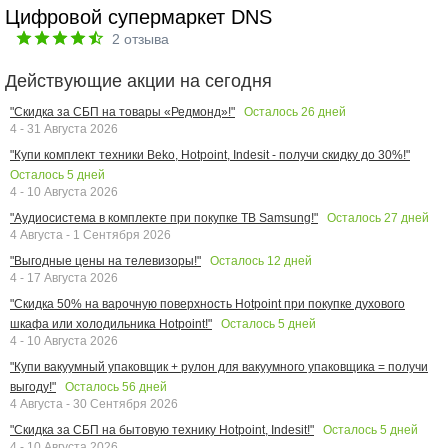
Цифровой супермаркет DNS
2
отзыва
Действующие акции на сегодня
Осталось
26
дней
"Скидка за СБП на товары «Редмонд»!"
4 - 31 Августа 2026
"Купи комплект техники Beko, Hotpoint, Indesit - получи скидку до 30%!"
Осталось
5
дней
4 - 10 Августа 2026
Осталось
27
дней
"Аудиосистема в комплекте при покупке ТВ Samsung!"
4 Августа - 1 Сентября 2026
Осталось
12
дней
"Выгодные цены на телевизоры!"
4 - 17 Августа 2026
"Скидка 50% на варочную поверхность Hotpoint при покупке духового
Осталось
5
дней
шкафа или холодильника Hotpoint!"
4 - 10 Августа 2026
"Купи вакуумный упаковщик + рулон для вакуумного упаковщика = получи
Осталось
56
дней
выгоду!"
4 Августа - 30 Сентября 2026
Осталось
5
дней
"Скидка за СБП на бытовую технику Hotpoint, Indesit!"
4 - 10 Августа 2026