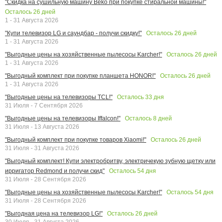
"Скидка на сушильную машину Beko при покупке стиральной машины!"
Осталось
26
дней
1 - 31 Августа 2026
Осталось
26
дней
"Купи телевизор LG и саундбар - получи скидку!"
1 - 31 Августа 2026
Осталось
26
дней
"Выгодные цены на хозяйственные пылесосы Karcher!"
1 - 31 Августа 2026
Осталось
26
дней
"Выгодный комплект при покупке планшета HONOR!"
1 - 31 Августа 2026
Осталось
33
дня
"Выгодные цены на телевизоры TCL!"
31 Июля - 7 Сентября 2026
Осталось
8
дней
"Выгодные цены на телевизоры Iffalcon!"
31 Июля - 13 Августа 2026
Осталось
26
дней
"Выгодный комплект при покупке товаров Xiaomi!"
31 Июля - 31 Августа 2026
"Выгодный комплект! Купи электробритву, электричекую зубную щетку или
Осталось
54
дня
ирригатор Redmond и получи скид"
31 Июля - 28 Сентября 2026
Осталось
54
дня
"Выгодные цены на хозяйственные пылесосы Karcher!"
31 Июля - 28 Сентября 2026
Осталось
26
дней
"Выгодная цена на телевизор LG!"
30 Июля - 31 Августа 2026