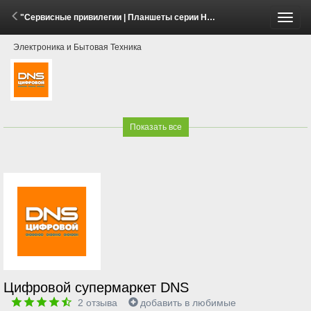
"Сервисные привилегии | Планшеты серии HUAWEI MatePad Mini" (19 Мая - 26 Июня 2026)
Пере
Электроника и Бытовая Техника
меню
Показать все
Цифровой супермаркет DNS
2
отзыва
добавить в любимые