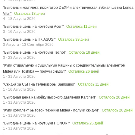
"Выгодный комплект: ирригатор DEXP и электрическая зубная щетка Longa
Осталось
13
дней
Vita!"
4 - 18 Августа 2026
Осталось
11
дней
"Выгодные цены на ноутбуки Acer!"
3 - 16 Августа 2026
Осталось
39
дней
"Выгодные цены на ПК ASUS!"
3 Августа - 13 Сентября 2026
Осталось
18
дней
"Выгодные цены на ноутбуки Tecno!"
3 - 23 Августа 2026
"Купи стиральную и сушильную машины с соединительным элементом
Осталось
26
дней
Midea или Toshiba — получи скидку!"
1 - 31 Августа 2026
Осталось
11
дней
"Скидка за СБП на телевизоры Samsung!"
1 - 16 Августа 2026
Осталось
26
дней
"Выгодная цена на мойку высокого давления Karcher!"
1 - 31 Августа 2026
Осталось
26
дней
"Купи комплект бытовой техники Midea - получи скидку!"
1 - 31 Августа 2026
Осталось
26
дней
"Выгодные цены на ноутбуки HONOR!"
1 - 31 Августа 2026