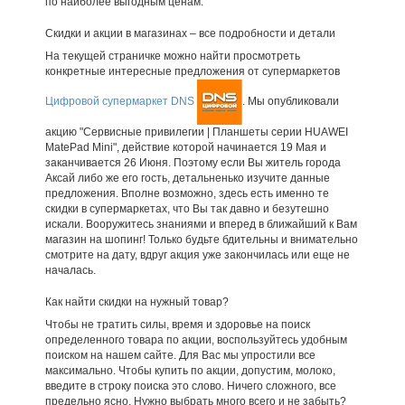
по наиболее выгодным ценам.
Скидки и акции в магазинах – все подробности и детали
На текущей страничке можно найти просмотреть
конкретные интересные предложения от супермаркетов
Цифровой супермаркет DNS
. Мы опубликовали
акцию "Сервисные привилегии | Планшеты серии HUAWEI
MatePad Mini", действие которой начинается 19 Мая и
заканчивается 26 Июня. Поэтому если Вы житель города
Аксай либо же его гость, детальненько изучите данные
предложения. Вполне возможно, здесь есть именно те
скидки в супермаркетах, что Вы так давно и безутешно
искали. Вооружитесь знаниями и вперед в ближайший к Вам
магазин на шопинг! Только будьте бдительны и внимательно
смотрите на дату, вдруг акция уже закончилась или еще не
началась.
Как найти скидки на нужный товар?
Чтобы не тратить силы, время и здоровье на поиск
определенного товара по акции, воспользуйтесь удобным
поиском на нашем сайте. Для Вас мы упростили все
максимально. Чтобы купить по акции, допустим, молоко,
введите в строку поиска это слово. Ничего сложного, все
предельно ясно. Нужно выбрать много всего и не забыть?