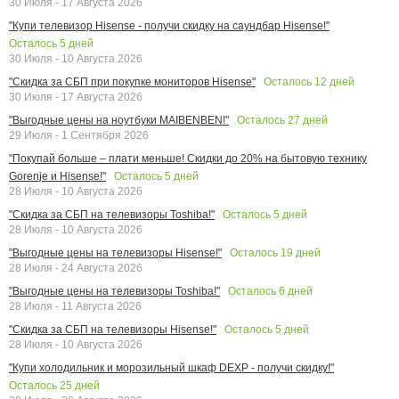
30 Июля - 17 Августа 2026
"Купи телевизор Hisense - получи скидку на саундбар Hisense!"
Осталось
5
дней
30 Июля - 10 Августа 2026
Осталось
12
дней
"Скидка за СБП при покупке мониторов Hisense"
30 Июля - 17 Августа 2026
Осталось
27
дней
"Выгодные цены на ноутбуки MAIBENBEN!"
29 Июля - 1 Сентября 2026
"Покупай больше – плати меньше! Скидки до 20% на бытовую технику
Осталось
5
дней
Gorenje и Hisense!"
28 Июля - 10 Августа 2026
Осталось
5
дней
"Скидка за СБП на телевизоры Toshiba!"
28 Июля - 10 Августа 2026
Осталось
19
дней
"Выгодные цены на телевизоры Hisense!"
28 Июля - 24 Августа 2026
Осталось
6
дней
"Выгодные цены на телевизоры Toshiba!"
28 Июля - 11 Августа 2026
Осталось
5
дней
"Скидка за СБП на телевизоры Hisense!"
28 Июля - 10 Августа 2026
"Купи холодильник и морозильный шкаф DEXP - получи скидку!"
Осталось
25
дней