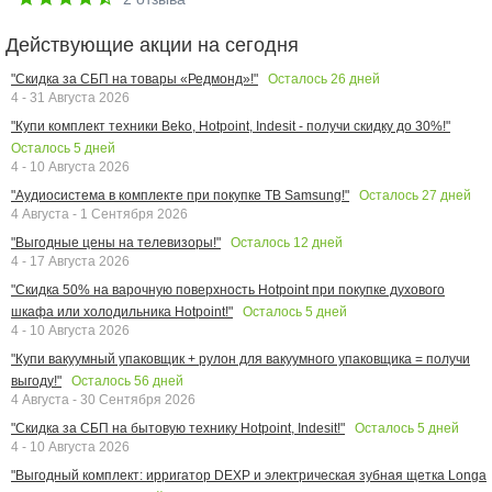
Действующие акции на сегодня
Осталось
26
дней
"Скидка за СБП на товары «Редмонд»!"
4 - 31 Августа 2026
"Купи комплект техники Beko, Hotpoint, Indesit - получи скидку до 30%!"
Осталось
5
дней
4 - 10 Августа 2026
Осталось
27
дней
"Аудиосистема в комплекте при покупке ТВ Samsung!"
4 Августа - 1 Сентября 2026
Осталось
12
дней
"Выгодные цены на телевизоры!"
4 - 17 Августа 2026
"Скидка 50% на варочную поверхность Hotpoint при покупке духового
Осталось
5
дней
шкафа или холодильника Hotpoint!"
4 - 10 Августа 2026
"Купи вакуумный упаковщик + рулон для вакуумного упаковщика = получи
Осталось
56
дней
выгоду!"
4 Августа - 30 Сентября 2026
Осталось
5
дней
"Скидка за СБП на бытовую технику Hotpoint, Indesit!"
4 - 10 Августа 2026
"Выгодный комплект: ирригатор DEXP и электрическая зубная щетка Longa