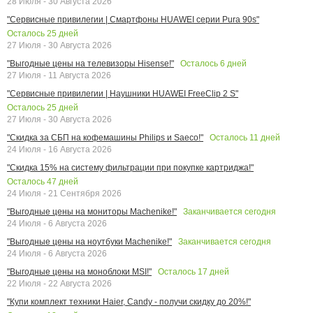
28 Июля - 30 Августа 2026
"Сервисные привилегии | Смартфоны HUAWEI серии Pura 90s"
Осталось
25
дней
27 Июля - 30 Августа 2026
Осталось
6
дней
"Выгодные цены на телевизоры Hisense!"
27 Июля - 11 Августа 2026
"Сервисные привилегии | Наушники HUAWEI FreeClip 2 S"
Осталось
25
дней
27 Июля - 30 Августа 2026
Осталось
11
дней
"Скидка за СБП на кофемашины Philips и Saeco!"
24 Июля - 16 Августа 2026
"Скидка 15% на систему фильтрации при покупке картриджа!"
Осталось
47
дней
24 Июля - 21 Сентября 2026
Заканчивается сегодня
"Выгодные цены на мониторы Machenike!"
24 Июля - 6 Августа 2026
Заканчивается сегодня
"Выгодные цены на ноутбуки Machenike!"
24 Июля - 6 Августа 2026
Осталось
17
дней
"Выгодные цены на моноблоки MSI!"
22 Июля - 22 Августа 2026
"Купи комплект техники Haier, Candy - получи скидку до 20%!"