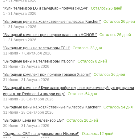
1 - 31 Августа 2026
Осталось
26
дней
"Купи телевизор LG и саундбар - получи скидку!"
1 - 31 Августа 2026
Осталось
26
дней
"Выгодные цены на хозяйственные пылесосы Karcher!"
1 - 31 Августа 2026
Осталось
26
дней
"Выгодный комплект при покупке планшета HONOR!"
1 - 31 Августа 2026
Осталось
33
дня
"Выгодные цены на телевизоры TCL!"
31 Июля - 7 Сентября 2026
Осталось
8
дней
"Выгодные цены на телевизоры Iffalcon!"
31 Июля - 13 Августа 2026
Осталось
26
дней
"Выгодный комплект при покупке товаров Xiaomi!"
31 Июля - 31 Августа 2026
"Выгодный комплект! Купи электробритву, электричекую зубную щетку или
Осталось
54
дня
ирригатор Redmond и получи скид"
31 Июля - 28 Сентября 2026
Осталось
54
дня
"Выгодные цены на хозяйственные пылесосы Karcher!"
31 Июля - 28 Сентября 2026
Осталось
26
дней
"Выгодная цена на телевизор LG!"
30 Июля - 31 Августа 2026
Осталось
12
дней
"Скидка за СБП на аудиосистемы Hisense!"