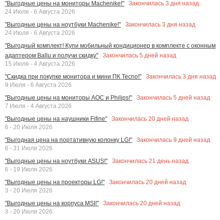
Закончилась
3
дня назад
"Выгодные цены на мониторы Machenike!"
24 Июля - 6 Августа 2026
Закончилась
3
дня назад
"Выгодные цены на ноутбуки Machenike!"
24 Июля - 6 Августа 2026
"Выгодный комплект! Купи мобильный кондиционер в комплекте с оконным
Закончилась
5
дней назад
адаптером Ballu и получи скидку"
15 Июля - 4 Августа 2026
Закончилась
3
дня назад
"Скидка при покупке монитора и мини ПК Tecno!"
9 Июля - 6 Августа 2026
Закончилась
5
дней назад
"Выгодные цены на мониторы AOC и Philips!"
7 Июля - 4 Августа 2026
Закончилась
20
дней назад
"Выгодные цены на наушники Fifine"
6 - 20 Июля 2026
Закончилась
9
дней назад
"Выгодная цена на портативную колонку LG!"
6 - 31 Июля 2026
Закончилась
21
день назад
"Выгодные цены на ноутбуки ASUS!"
6 - 19 Июля 2026
Закончилась
20
дней назад
"Выгодные цены на проекторы LG!"
3 - 20 Июля 2026
Закончилась
20
дней назад
"Выгодные цены на корпуса MSI!"
3 - 20 Июля 2026