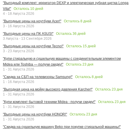
"Выгодный комплект: ирригатор DEXP и электрическая зубная щетка Longa
Осталось
10
дней
Vita!"
4 - 18 Августа 2026
Осталось
8
дней
"Выгодные цены на ноутбуки Acer!"
3 - 16 Августа 2026
Осталось
36
дней
"Выгодные цены на ПК ASUS!"
3 Августа - 13 Сентября 2026
Осталось
15
дней
"Выгодные цены на ноутбуки Tecno!"
3 - 23 Августа 2026
"Купи стиральную и сушильную машины с соединительным элементом
Осталось
23
дня
Midea или Toshiba — получи скидку!"
1 - 31 Августа 2026
Осталось
8
дней
"Скидка за СБП на телевизоры Samsung!"
1 - 16 Августа 2026
Осталось
23
дня
"Выгодная цена на мойку высокого давления Karcher!"
1 - 31 Августа 2026
Осталось
23
дня
"Купи комплект бытовой техники Midea - получи скидку!"
1 - 31 Августа 2026
Осталось
23
дня
"Выгодные цены на ноутбуки HONOR!"
1 - 31 Августа 2026
"Скидка на сушильную машину Beko при покупке стиральной машины!"