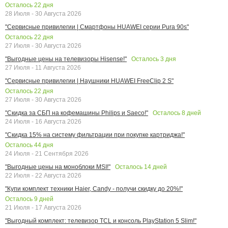
Осталось
22
дня
28 Июля - 30 Августа 2026
"Сервисные привилегии | Смартфоны HUAWEI серии Pura 90s"
Осталось
22
дня
27 Июля - 30 Августа 2026
Осталось
3
дня
"Выгодные цены на телевизоры Hisense!"
27 Июля - 11 Августа 2026
"Сервисные привилегии | Наушники HUAWEI FreeClip 2 S"
Осталось
22
дня
27 Июля - 30 Августа 2026
Осталось
8
дней
"Скидка за СБП на кофемашины Philips и Saeco!"
24 Июля - 16 Августа 2026
"Скидка 15% на систему фильтрации при покупке картриджа!"
Осталось
44
дня
24 Июля - 21 Сентября 2026
Осталось
14
дней
"Выгодные цены на моноблоки MSI!"
22 Июля - 22 Августа 2026
"Купи комплект техники Haier, Candy - получи скидку до 20%!"
Осталось
9
дней
21 Июля - 17 Августа 2026
"Выгодный комплект: телевизор TCL и консоль PlayStation 5 Slim!"