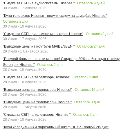
Осталось
9
дней
"Скидка за СБП на аудиосистемы Hisense!"
30 Июля - 17 Августа 2026
"Купи телевизор Hisense - получи скидку на саундбар Hisense!"
Осталось
2
дня
30 Июля - 10 Августа 2026
Осталось
9
дней
"Скидка за СБП при покупке мониторов Hisense"
30 Июля - 17 Августа 2026
Осталось
24
дня
"Выгодные цены на ноутбуки MAIBENBEN!"
29 Июля - 1 Сентября 2026
"Покупай больше – плати меньше! Скидки до 20% на бытовую технику
Осталось
2
дня
Gorenje и Hisense!"
28 Июля - 10 Августа 2026
Осталось
2
дня
"Скидка за СБП на телевизоры Toshiba!"
28 Июля - 10 Августа 2026
Осталось
16
дней
"Выгодные цены на телевизоры Hisense!"
28 Июля - 24 Августа 2026
Осталось
3
дня
"Выгодные цены на телевизоры Toshiba!"
28 Июля - 11 Августа 2026
Осталось
2
дня
"Скидка за СБП на телевизоры Hisense!"
28 Июля - 10 Августа 2026
"Купи холодильник и морозильный шкаф DEXP - получи скидку!"