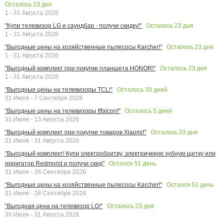
Осталось
23
дня
1 - 31 Августа 2026
Осталось
23
дня
"Купи телевизор LG и саундбар - получи скидку!"
1 - 31 Августа 2026
Осталось
23
дня
"Выгодные цены на хозяйственные пылесосы Karcher!"
1 - 31 Августа 2026
Осталось
23
дня
"Выгодный комплект при покупке планшета HONOR!"
1 - 31 Августа 2026
Осталось
30
дней
"Выгодные цены на телевизоры TCL!"
31 Июля - 7 Сентября 2026
Осталось
5
дней
"Выгодные цены на телевизоры Iffalcon!"
31 Июля - 13 Августа 2026
Осталось
23
дня
"Выгодный комплект при покупке товаров Xiaomi!"
31 Июля - 31 Августа 2026
"Выгодный комплект! Купи электробритву, электричекую зубную щетку или
Остался
51
день
ирригатор Redmond и получи скид"
31 Июля - 28 Сентября 2026
Остался
51
день
"Выгодные цены на хозяйственные пылесосы Karcher!"
31 Июля - 28 Сентября 2026
Осталось
23
дня
"Выгодная цена на телевизор LG!"
30 Июля - 31 Августа 2026