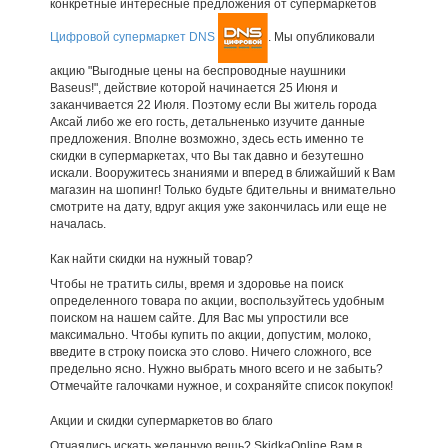
конкретные интересные предложения от супермаркетов
Цифровой супермаркет DNS
. Мы опубликовали
акцию "Выгодные цены на беспроводные наушники
Baseus!", действие которой начинается 25 Июня и
заканчивается 22 Июля. Поэтому если Вы житель города
Аксай либо же его гость, детальненько изучите данные
предложения. Вполне возможно, здесь есть именно те
скидки в супермаркетах, что Вы так давно и безутешно
искали. Вооружитесь знаниями и вперед в ближайший к Вам
магазин на шопинг! Только будьте бдительны и внимательно
смотрите на дату, вдруг акция уже закончилась или еще не
началась.
Как найти скидки на нужный товар?
Чтобы не тратить силы, время и здоровье на поиск
определенного товара по акции, воспользуйтесь удобным
поиском на нашем сайте. Для Вас мы упростили все
максимально. Чтобы купить по акции, допустим, молоко,
введите в строку поиска это слово. Ничего сложного, все
предельно ясно. Нужно выбрать много всего и не забыть?
Отмечайте галочками нужное, и сохраняйте список покупок!
Акции и скидки супермаркетов во благо
Отчаялись искать желанную вещь? SkidkaOnline Вам в