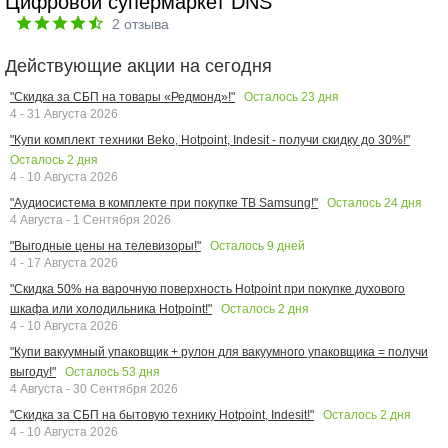
Цифровой супермаркет DNS
2
отзыва
Действующие акции на сегодня
Осталось
23
дня
"Скидка за СБП на товары «Редмонд»!"
4 - 31 Августа 2026
"Купи комплект техники Beko, Hotpoint, Indesit - получи скидку до 30%!"
Осталось
2
дня
4 - 10 Августа 2026
Осталось
24
дня
"Аудиосистема в комплекте при покупке ТВ Samsung!"
4 Августа - 1 Сентября 2026
Осталось
9
дней
"Выгодные цены на телевизоры!"
4 - 17 Августа 2026
"Скидка 50% на варочную поверхность Hotpoint при покупке духового
Осталось
2
дня
шкафа или холодильника Hotpoint!"
4 - 10 Августа 2026
"Купи вакуумный упаковщик + рулон для вакуумного упаковщика = получи
Осталось
53
дня
выгоду!"
4 Августа - 30 Сентября 2026
Осталось
2
дня
"Скидка за СБП на бытовую технику Hotpoint, Indesit!"
4 - 10 Августа 2026