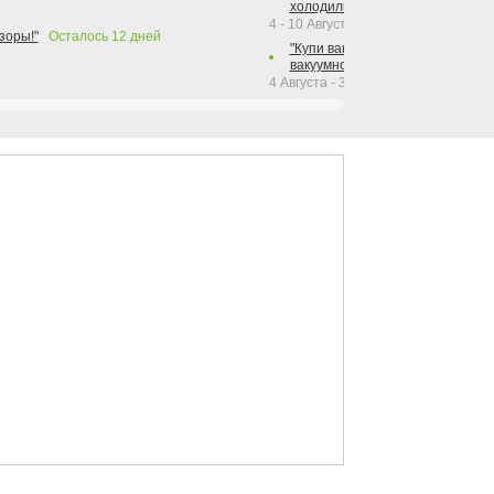
холодильника Hotpoint!"
4 - 10 Августа 2026
зоры!"
Осталось
12
дней
"Купи вакуумный упаковщик + р
вакуумного упаковщика = получи
4 Августа - 30 Сентября 2026