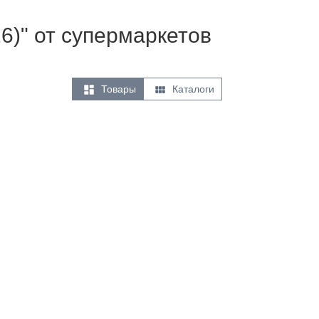
6)" от супермаркетов


Товары
Каталоги