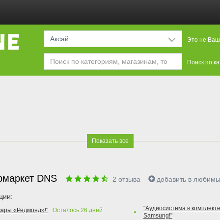
Аксай
Это не Ваш
Поиск по к
Показать все
рмаркет DNS
2
отзыва
добавить в любим
ции:
"Аудиосистема в комплекте
вары «Редмонд»!"
Осталось
26
дней
Samsung!"