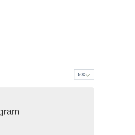
500
egram