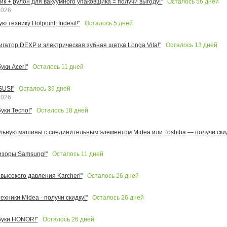
Осталось
56
дней
к + рулон для вакуумного упаковщика = получи выгоду!"
2026
Осталось
5
дней
 технику Hotpoint, Indesit!"
Осталось
13
дней
игатор DEXP и электрическая зубная щетка Longa Vita!"
Осталось
11
дней
ки Acer!"
Осталось
39
дней
SUS!"
2026
Осталось
18
дней
уки Tecno!"
льную машины с соединительным элементом Midea или Toshiba — получи скид
Осталось
11
дней
изоры Samsung!"
Осталось
26
дней
высокого давления Karcher!"
Осталось
26
дней
ехники Midea - получи скидку!"
Осталось
26
дней
буки HONOR!"