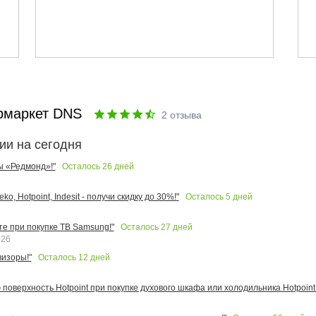
рмаркет DNS
2
отзыва
ии на сегодня
Осталось
26
дней
ы «Редмонд»!"
Осталось
5
дней
o, Hotpoint, Indesit - получи скидку до 30%!"
Осталось
27
дней
те при покупке ТВ Samsung!"
026
Осталось
12
дней
изоры!"
поверхность Hotpoint при покупке духового шкафа или холодильника Hotpoint!