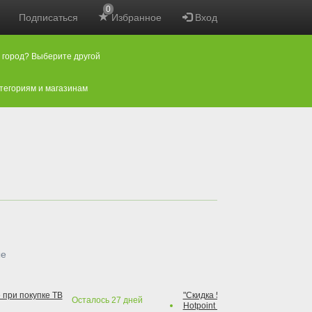
0
Подписаться
Избранное
Вход
 город? Выберите другой
атегориям и магазинам
ые
 при покупке ТВ
"Скидка 50% на варочную повер
Осталось
27
дней
Hotpoint при покупке духового 