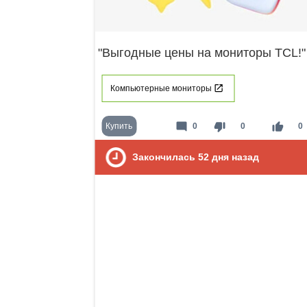
"Выгодные цены на мониторы TCL!"
Компьютерные мониторы
mode_comment
thumb_down
thumb_up
Купить
0
0
0
Закончилась
52
дня назад