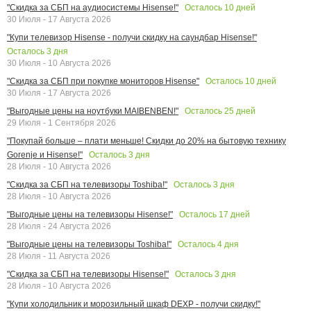
Осталось
10
дней
"Скидка за СБП на аудиосистемы Hisense!"
30 Июля - 17 Августа 2026
"Купи телевизор Hisense - получи скидку на саундбар Hisense!"
Осталось
3
дня
30 Июля - 10 Августа 2026
Осталось
10
дней
"Скидка за СБП при покупке мониторов Hisense"
30 Июля - 17 Августа 2026
Осталось
25
дней
"Выгодные цены на ноутбуки MAIBENBEN!"
29 Июля - 1 Сентября 2026
"Покупай больше – плати меньше! Скидки до 20% на бытовую технику
Осталось
3
дня
Gorenje и Hisense!"
28 Июля - 10 Августа 2026
Осталось
3
дня
"Скидка за СБП на телевизоры Toshiba!"
28 Июля - 10 Августа 2026
Осталось
17
дней
"Выгодные цены на телевизоры Hisense!"
28 Июля - 24 Августа 2026
Осталось
4
дня
"Выгодные цены на телевизоры Toshiba!"
28 Июля - 11 Августа 2026
Осталось
3
дня
"Скидка за СБП на телевизоры Hisense!"
28 Июля - 10 Августа 2026
"Купи холодильник и морозильный шкаф DEXP - получи скидку!"