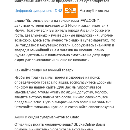
конкретные интересные предложения от супермаркетов
Цифровой супермаркет DNS
. Мы опубликовали
акцию "Выгодные цены на телевизоры iFFALCON!",
действие которой начинается 2 Июня и заканчивается 7
Июля. Поэтому если Вы житель города Аксай либо же его
гость, детальненько изучите данные предложения. Вполне
возможно, здесь есть именно те скидки в супермаркетах, что
Вы так давно и безутешно искали. Вооружитесь знаниями и
вперед в ближайший к Вам магазин на шопинг! Только
будьте бдительны и внимательно смотрите на дату, вдруг
акция уже закончилась или еще не началась.
Как найти скидки на нужный товар?
Чтобы не тратить силы, время и здоровье на поиск
определенного товара по акции, воспользуйтесь удобным
поиском на нашем сайте. Для Вас мы упростили все
максимально. Чтобы купить по акции, допустим, молоко,
введите в строку поиска это слово. Ничего сложного, все
предельно ясно. Нужно выбрать много всего и не забыть?
Отмечайте галочками нужное, и сохраняйте список покупок!
Акции и скидки супермаркетов во благо
Отчаялись искать желанную вещь? SkidkaOnline Вам в
помощь. Внимательно следите за актуальными