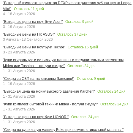
"Выгодный комплект: ирригатор DEXP и электрическая зубная щетка Longa
Осталось
11
дней
Vita!"
4 - 18 Августа 2026
Осталось
9
дней
"Выгодные цены на ноутбуки Acer!"
3 - 16 Августа 2026
Осталось
37
дней
"Выгодные цены на ПК ASUS!"
3 Августа - 13 Сентября 2026
Осталось
16
дней
"Выгодные цены на ноутбуки Tecno!"
3 - 23 Августа 2026
"Купи стиральную и сушильную машины с соединительным элементом
Осталось
24
дня
Midea или Toshiba — получи скидку!"
1 - 31 Августа 2026
Осталось
9
дней
"Скидка за СБП на телевизоры Samsung!"
1 - 16 Августа 2026
Осталось
24
дня
"Выгодная цена на мойку высокого давления Karcher!"
1 - 31 Августа 2026
Осталось
24
дня
"Купи комплект бытовой техники Midea - получи скидку!"
1 - 31 Августа 2026
Осталось
24
дня
"Выгодные цены на ноутбуки HONOR!"
1 - 31 Августа 2026
"Скидка на сушильную машину Beko при покупке стиральной машины!"