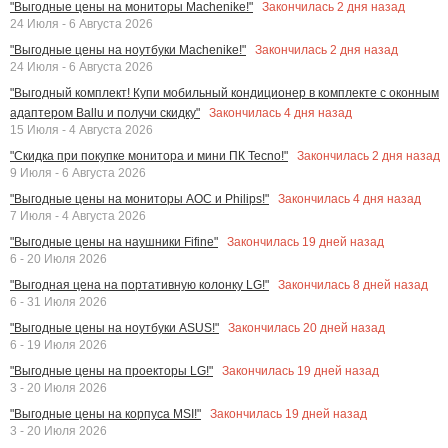
Закончилась
2
дня назад
"Выгодные цены на мониторы Machenike!"
24 Июля - 6 Августа 2026
Закончилась
2
дня назад
"Выгодные цены на ноутбуки Machenike!"
24 Июля - 6 Августа 2026
"Выгодный комплект! Купи мобильный кондиционер в комплекте с оконным
Закончилась
4
дня назад
адаптером Ballu и получи скидку"
15 Июля - 4 Августа 2026
Закончилась
2
дня назад
"Скидка при покупке монитора и мини ПК Tecno!"
9 Июля - 6 Августа 2026
Закончилась
4
дня назад
"Выгодные цены на мониторы AOC и Philips!"
7 Июля - 4 Августа 2026
Закончилась
19
дней назад
"Выгодные цены на наушники Fifine"
6 - 20 Июля 2026
Закончилась
8
дней назад
"Выгодная цена на портативную колонку LG!"
6 - 31 Июля 2026
Закончилась
20
дней назад
"Выгодные цены на ноутбуки ASUS!"
6 - 19 Июля 2026
Закончилась
19
дней назад
"Выгодные цены на проекторы LG!"
3 - 20 Июля 2026
Закончилась
19
дней назад
"Выгодные цены на корпуса MSI!"
3 - 20 Июля 2026