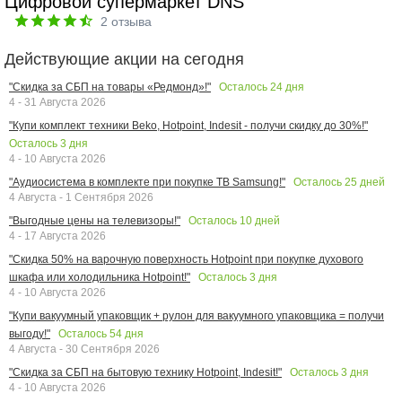
Цифровой супермаркет DNS
2
отзыва
Действующие акции на сегодня
Осталось
24
дня
"Скидка за СБП на товары «Редмонд»!"
4 - 31 Августа 2026
"Купи комплект техники Beko, Hotpoint, Indesit - получи скидку до 30%!"
Осталось
3
дня
4 - 10 Августа 2026
Осталось
25
дней
"Аудиосистема в комплекте при покупке ТВ Samsung!"
4 Августа - 1 Сентября 2026
Осталось
10
дней
"Выгодные цены на телевизоры!"
4 - 17 Августа 2026
"Скидка 50% на варочную поверхность Hotpoint при покупке духового
Осталось
3
дня
шкафа или холодильника Hotpoint!"
4 - 10 Августа 2026
"Купи вакуумный упаковщик + рулон для вакуумного упаковщика = получи
Осталось
54
дня
выгоду!"
4 Августа - 30 Сентября 2026
Осталось
3
дня
"Скидка за СБП на бытовую технику Hotpoint, Indesit!"
4 - 10 Августа 2026