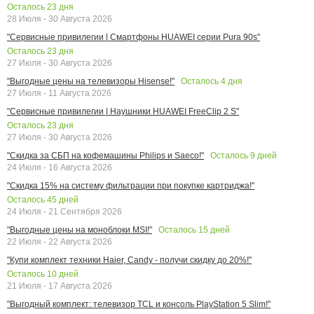
Осталось
23
дня
28 Июля - 30 Августа 2026
"Сервисные привилегии | Смартфоны HUAWEI серии Pura 90s"
Осталось
23
дня
27 Июля - 30 Августа 2026
Осталось
4
дня
"Выгодные цены на телевизоры Hisense!"
27 Июля - 11 Августа 2026
"Сервисные привилегии | Наушники HUAWEI FreeClip 2 S"
Осталось
23
дня
27 Июля - 30 Августа 2026
Осталось
9
дней
"Скидка за СБП на кофемашины Philips и Saeco!"
24 Июля - 16 Августа 2026
"Скидка 15% на систему фильтрации при покупке картриджа!"
Осталось
45
дней
24 Июля - 21 Сентября 2026
Осталось
15
дней
"Выгодные цены на моноблоки MSI!"
22 Июля - 22 Августа 2026
"Купи комплект техники Haier, Candy - получи скидку до 20%!"
Осталось
10
дней
21 Июля - 17 Августа 2026
"Выгодный комплект: телевизор TCL и консоль PlayStation 5 Slim!"