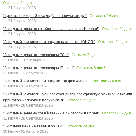
Осталось
24
дня
1 - 31 Августа 2026
Осталось
24
дня
"Купи телевизор LG и саундбар - получи скидку!"
1 - 31 Августа 2026
Осталось
24
дня
"Выгодные цены на хозяйственные пылесосы Karcher!"
1 - 31 Августа 2026
Осталось
24
дня
"Выгодный комплект при покупке планшета HONOR!"
1 - 31 Августа 2026
Остался
31
день
"Выгодные цены на телевизоры TCL!"
31 Июля - 7 Сентября 2026
Осталось
6
дней
"Выгодные цены на телевизоры Iffalcon!"
31 Июля - 13 Августа 2026
Осталось
24
дня
"Выгодный комплект при покупке товаров Xiaomi!"
31 Июля - 31 Августа 2026
"Выгодный комплект! Купи электробритву, электричекую зубную щетку или
Осталось
52
дня
ирригатор Redmond и получи скид"
31 Июля - 28 Сентября 2026
Осталось
52
дня
"Выгодные цены на хозяйственные пылесосы Karcher!"
31 Июля - 28 Сентября 2026
Осталось
24
дня
"Выгодная цена на телевизор LG!"
30 Июля - 31 Августа 2026