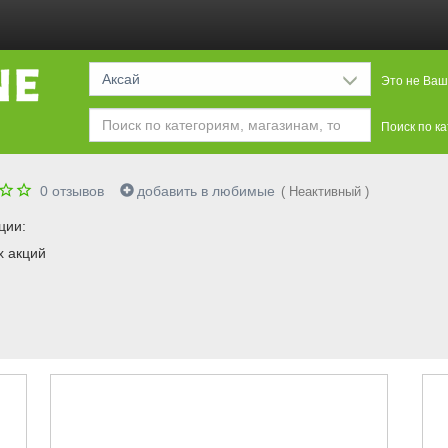
Аксай
Это не Ваш
Поиск по к
0
отзывов
добавить в любимые
( Неактивный )
ции:
х акций