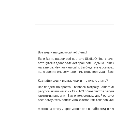
Все акции на одном сайте? Легко!
Если Вы на нашем веб-портале SkidkaOnline, значи
останутся в даааааалеком прошлом. Ведь на нашем 
магазинов. Изучая наш сайт, Вы будете в курсе вс
поле зрения ежесекундно – мы мониторим для Вас р
Как найти акции в магазинах и что нужно знать?
Все предельно просто – вбиваем в строку Вашего лю
ресурсе акции магазин COLIN'S обновляются регуля
картинки, напомнит Вам о том, сколько дней остал
воспользуйтесь поиском по категориям товаров! Же
Можно на почту информацию про онлайн скидки? К