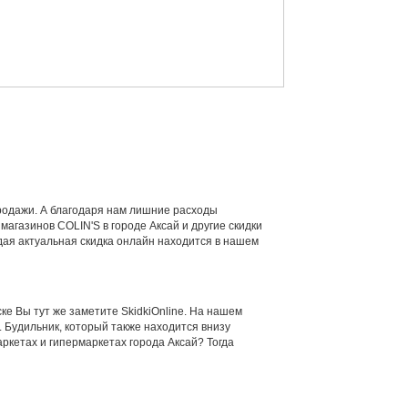
продажи. А благодаря нам лишние расходы
магазинов COLIN'S в городе Аксай и другие скидки
дая актуальная скидка онлайн находится в нашем
ске Вы тут же заметите SkidkiOnline. На нашем
. Будильник, который также находится внизу
аркетах и гипермаркетах города Аксай? Тогда