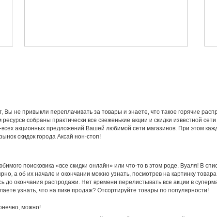
т, Вы не привыкли переплачивать за товары и знаете, что такое горячие рас
ресурсе собраны практически все свеженькие акции и скидки известной сети 
ех-всех акционных предложений Вашей любимой сети магазинов. При этом каж
ынок скидок города Аксай нон-стоп!
бимого поисковика «все скидки онлайн» или что-то в этом роде. Вуаля! В спи
рно, а об их начале и окончании можно узнать, посмотрев на картинку товара
ось до окончания распродажи. Нет времени перелистывать все акции в суперм
лаете узнать, что на пике продаж? Отсортируйте товары по популярности!
онечно, можно!