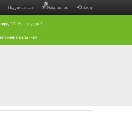
0
Подписаться
Избранное
Вход
 город? Выберите другой
атегориям и магазинам