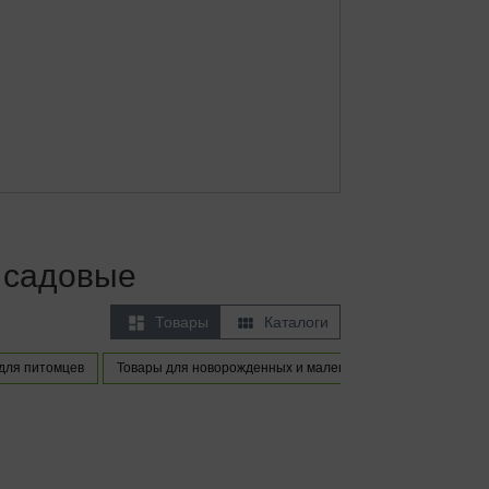
 садовые


Товары
Каталоги
для питомцев
Товары для новорожденных и маленьких детей
Игры и