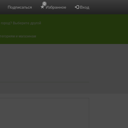
0
Подписаться
Избранное
Вход
 город? Выберите другой
атегориям и магазинам