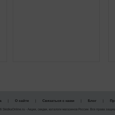
а
|
О сайте
|
Связаться с нами
|
Блог
|
Пр
 SkidkaOnline.ru - Акции, скидки, каталоги магазинов России. Все права защ