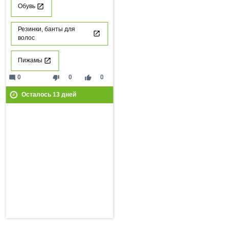
Обувь
Резинки, банты для
волос
Пижамы
mode_comment
thumb_down
thumb_up
0
0
0
Осталось
13
дней