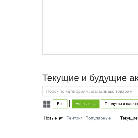
Текущие и будущие а
|
Все
Апельсины
Продукты и напит
sort
Новые
Рейтинг
Популярные
Текущие