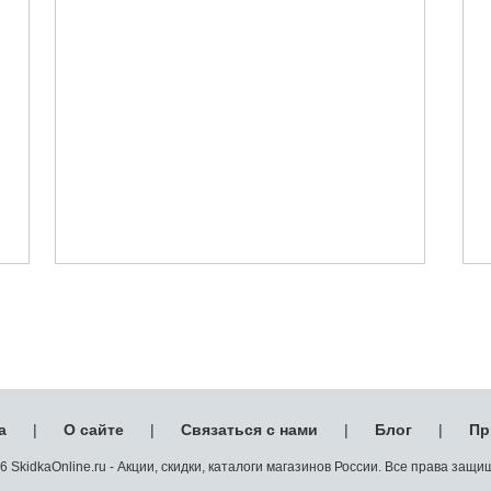
а
|
О сайте
|
Связаться с нами
|
Блог
|
Пр
 SkidkaOnline.ru - Акции, скидки, каталоги магазинов России. Все права защ