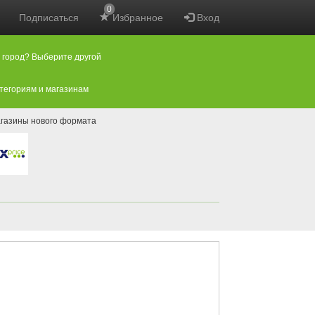
0
Подписаться
Избранное
Вход
 город? Выберите другой
атегориям и магазинам
газины нового формата