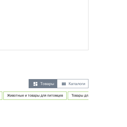


Товары
Каталоги
Животные и товары для питомцев
Товары для новорожденных и мал