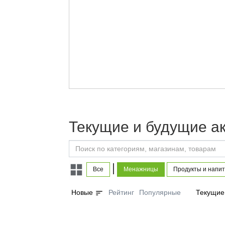
Текущие и будущие а
|
Все
Менажницы
Продукты и напит
sort
Новые
Рейтинг
Популярные
Текущие