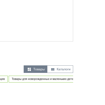


Товары
Каталоги
цев
Товары для новорожденных и маленьких детей
Игры и игрушки