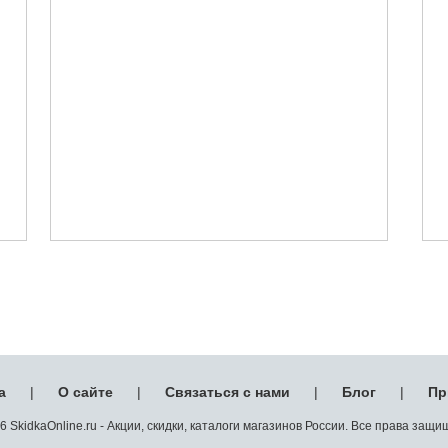
а
|
О сайте
|
Связаться с нами
|
Блог
|
Пр
 SkidkaOnline.ru - Акции, скидки, каталоги магазинов России. Все права защ