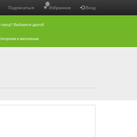
0
Подписаться
Избранное
Вход
 город? Выберите другой
атегориям и магазинам