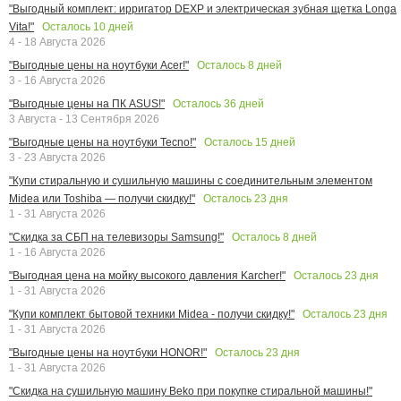
"Выгодный комплект: ирригатор DEXP и электрическая зубная щетка Longa
Осталось
10
дней
Vita!"
4 - 18 Августа 2026
Осталось
8
дней
"Выгодные цены на ноутбуки Acer!"
3 - 16 Августа 2026
Осталось
36
дней
"Выгодные цены на ПК ASUS!"
3 Августа - 13 Сентября 2026
Осталось
15
дней
"Выгодные цены на ноутбуки Tecno!"
3 - 23 Августа 2026
"Купи стиральную и сушильную машины с соединительным элементом
Осталось
23
дня
Midea или Toshiba — получи скидку!"
1 - 31 Августа 2026
Осталось
8
дней
"Скидка за СБП на телевизоры Samsung!"
1 - 16 Августа 2026
Осталось
23
дня
"Выгодная цена на мойку высокого давления Karcher!"
1 - 31 Августа 2026
Осталось
23
дня
"Купи комплект бытовой техники Midea - получи скидку!"
1 - 31 Августа 2026
Осталось
23
дня
"Выгодные цены на ноутбуки HONOR!"
1 - 31 Августа 2026
"Скидка на сушильную машину Beko при покупке стиральной машины!"