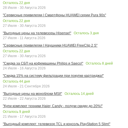
Осталось
22
дня
28 Июля - 30 Августа 2026
"Сервисные привилегии | Смартфоны HUAWEI серии Pura 90s"
Осталось
22
дня
27 Июля - 30 Августа 2026
Осталось
3
дня
"Выгодные цены на телевизоры Hisense!"
27 Июля - 11 Августа 2026
"Сервисные привилегии | Наушники HUAWEI FreeClip 2 S"
Осталось
22
дня
27 Июля - 30 Августа 2026
Осталось
8
дней
"Скидка за СБП на кофемашины Philips и Saeco!"
24 Июля - 16 Августа 2026
"Скидка 15% на систему фильтрации при покупке картриджа!"
Осталось
44
дня
24 Июля - 21 Сентября 2026
Осталось
14
дней
"Выгодные цены на моноблоки MSI!"
22 Июля - 22 Августа 2026
"Купи комплект техники Haier, Candy - получи скидку до 20%!"
Осталось
9
дней
21 Июля - 17 Августа 2026
"Выгодный комплект: телевизор TCL и консоль PlayStation 5 Slim!"