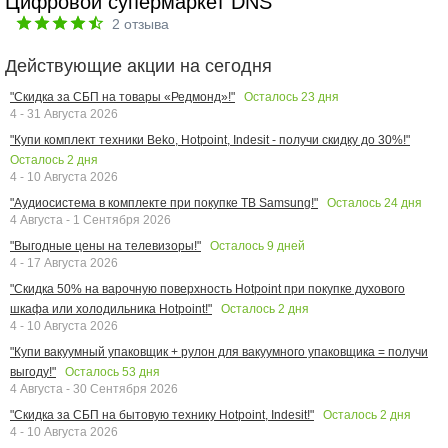
Цифровой супермаркет DNS
2
отзыва
Действующие акции на сегодня
Осталось
23
дня
"Скидка за СБП на товары «Редмонд»!"
4 - 31 Августа 2026
"Купи комплект техники Beko, Hotpoint, Indesit - получи скидку до 30%!"
Осталось
2
дня
4 - 10 Августа 2026
Осталось
24
дня
"Аудиосистема в комплекте при покупке ТВ Samsung!"
4 Августа - 1 Сентября 2026
Осталось
9
дней
"Выгодные цены на телевизоры!"
4 - 17 Августа 2026
"Скидка 50% на варочную поверхность Hotpoint при покупке духового
Осталось
2
дня
шкафа или холодильника Hotpoint!"
4 - 10 Августа 2026
"Купи вакуумный упаковщик + рулон для вакуумного упаковщика = получи
Осталось
53
дня
выгоду!"
4 Августа - 30 Сентября 2026
Осталось
2
дня
"Скидка за СБП на бытовую технику Hotpoint, Indesit!"
4 - 10 Августа 2026