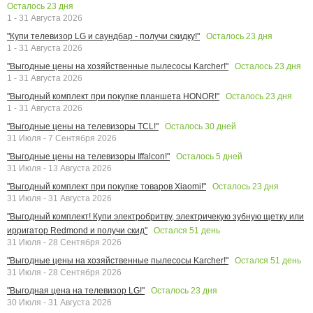
Осталось
23
дня
1 - 31 Августа 2026
Осталось
23
дня
"Купи телевизор LG и саундбар - получи скидку!"
1 - 31 Августа 2026
Осталось
23
дня
"Выгодные цены на хозяйственные пылесосы Karcher!"
1 - 31 Августа 2026
Осталось
23
дня
"Выгодный комплект при покупке планшета HONOR!"
1 - 31 Августа 2026
Осталось
30
дней
"Выгодные цены на телевизоры TCL!"
31 Июля - 7 Сентября 2026
Осталось
5
дней
"Выгодные цены на телевизоры Iffalcon!"
31 Июля - 13 Августа 2026
Осталось
23
дня
"Выгодный комплект при покупке товаров Xiaomi!"
31 Июля - 31 Августа 2026
"Выгодный комплект! Купи электробритву, электричекую зубную щетку или
Остался
51
день
ирригатор Redmond и получи скид"
31 Июля - 28 Сентября 2026
Остался
51
день
"Выгодные цены на хозяйственные пылесосы Karcher!"
31 Июля - 28 Сентября 2026
Осталось
23
дня
"Выгодная цена на телевизор LG!"
30 Июля - 31 Августа 2026