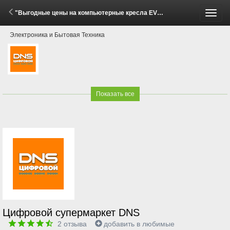
"Выгодные цены на компьютерные кресла EVOLUTION!" (29 Мая - 15 Июня 2026)
Пере
Электроника и Бытовая Техника
меню
Показать все
Цифровой супермаркет DNS
2
отзыва
добавить в любимые