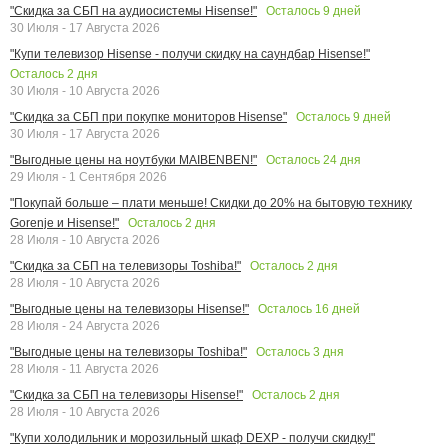
Осталось
9
дней
"Скидка за СБП на аудиосистемы Hisense!"
30 Июля - 17 Августа 2026
"Купи телевизор Hisense - получи скидку на саундбар Hisense!"
Осталось
2
дня
30 Июля - 10 Августа 2026
Осталось
9
дней
"Скидка за СБП при покупке мониторов Hisense"
30 Июля - 17 Августа 2026
Осталось
24
дня
"Выгодные цены на ноутбуки MAIBENBEN!"
29 Июля - 1 Сентября 2026
"Покупай больше – плати меньше! Скидки до 20% на бытовую технику
Осталось
2
дня
Gorenje и Hisense!"
28 Июля - 10 Августа 2026
Осталось
2
дня
"Скидка за СБП на телевизоры Toshiba!"
28 Июля - 10 Августа 2026
Осталось
16
дней
"Выгодные цены на телевизоры Hisense!"
28 Июля - 24 Августа 2026
Осталось
3
дня
"Выгодные цены на телевизоры Toshiba!"
28 Июля - 11 Августа 2026
Осталось
2
дня
"Скидка за СБП на телевизоры Hisense!"
28 Июля - 10 Августа 2026
"Купи холодильник и морозильный шкаф DEXP - получи скидку!"