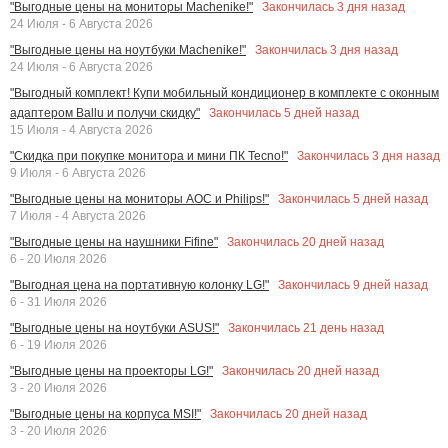
Закончилась
3
дня назад
"Выгодные цены на мониторы Machenike!"
24 Июля - 6 Августа 2026
Закончилась
3
дня назад
"Выгодные цены на ноутбуки Machenike!"
24 Июля - 6 Августа 2026
"Выгодный комплект! Купи мобильный кондиционер в комплекте с оконным
Закончилась
5
дней назад
адаптером Ballu и получи скидку"
15 Июля - 4 Августа 2026
Закончилась
3
дня назад
"Скидка при покупке монитора и мини ПК Tecno!"
9 Июля - 6 Августа 2026
Закончилась
5
дней назад
"Выгодные цены на мониторы AOC и Philips!"
7 Июля - 4 Августа 2026
Закончилась
20
дней назад
"Выгодные цены на наушники Fifine"
6 - 20 Июля 2026
Закончилась
9
дней назад
"Выгодная цена на портативную колонку LG!"
6 - 31 Июля 2026
Закончилась
21
день назад
"Выгодные цены на ноутбуки ASUS!"
6 - 19 Июля 2026
Закончилась
20
дней назад
"Выгодные цены на проекторы LG!"
3 - 20 Июля 2026
Закончилась
20
дней назад
"Выгодные цены на корпуса MSI!"
3 - 20 Июля 2026