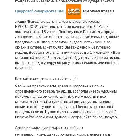
конкретные интересные предложения от супермаркетов
Цифровой супермаркет DNS
. Мы опубликовали
акцию "Выгодные цены на компьютерные кресла
EVOLUTION!", действие которой начинается 29 Мая и
заканчивается 15 Июня. Поэтому если Вы житель города
Алапаевск либо же его гость, детальненько изучите данные
предложения. Вполне возможно, здесь есть именно те
скидки в супермаркетах, что Вы так давно и безутешно
искали. Вооружитесь знаниями и вперед в ближайший к Вам
магазин на шопинг! Только будьте бдительны и внимательно
смотрите на дату, вдруг акция уже закончилась или еще не
началась.
Как найти скидки на нужный товар?
Чтобы не тратить силы, время и здоровье на поиск
определенного товара по акции, воспользуйтесь удобным
поиском на нашем сайте. Для Вас мы упростили все
максимально. Чтобы купить по акции, допустим, молоко,
введите в строку поиска это слово. Ничего сложного, все
предельно ясно. Нужно выбрать много всего и не забыть?
Отмечайте галочками нужное, и сохраняйте список покупок!
Акции и скидки супермаркетов во благо
Отчаялись искать желанную вещь? SkidkaOnline Вам в