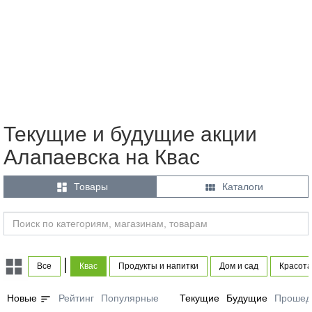
Текущие и будущие акции
Алапаевска на Квас


Товары
Каталоги
|
Все
Квас
Продукты и напитки
Дом и сад
Красота
sort
Новые
Рейтинг
Популярные
Текущие
Будущие
Прошед