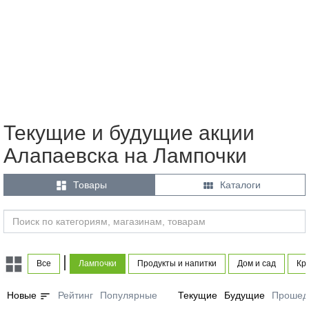
Текущие и будущие акции
Алапаевска на Лампочки


Товары
Каталоги
|
Все
Лампочки
Продукты и напитки
Дом и сад
Кр
sort
Новые
Рейтинг
Популярные
Текущие
Будущие
Прошед