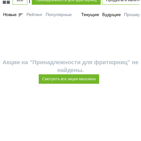
Все
Принадлежности для фритюрниц
Продукты и напитк
sort
Новые
Рейтинг
Популярные
Текущие
Будущие
Прошед
Акции на "Принадлежности для фритюрниц" не
найдены.
Смотреть все акции магазина