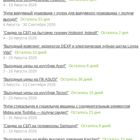
4 - 10 Августа 2026
"Купи вакуумный упаковщик + рулон для вакуумного упаковщика = получи
Осталось
53
дня
выгоду!"
4 Августа - 30 Сентября 2026
Осталось
2
дня
"Скидка за СБП на бытовую технику Hotpoint, Indesit!"
4 - 10 Августа 2026
"Выгодный комплект: ирригатор DEXP и электрическая зубная щетка Longa
Осталось
10
дней
Vita!"
4 - 18 Августа 2026
Осталось
8
дней
"Выгодные цены на ноутбуки Acer!"
3 - 16 Августа 2026
Осталось
36
дней
"Выгодные цены на ПК ASUS!"
3 Августа - 13 Сентября 2026
Осталось
15
дней
"Выгодные цены на ноутбуки Tecno!"
3 - 23 Августа 2026
"Купи стиральную и сушильную машины с соединительным элементом
Осталось
23
дня
Midea или Toshiba — получи скидку!"
1 - 31 Августа 2026
Осталось
8
дней
"Скидка за СБП на телевизоры Samsung!"
1 - 16 Августа 2026
Осталось
23
дня
"Выгодная цена на мойку высокого давления Karcher!"