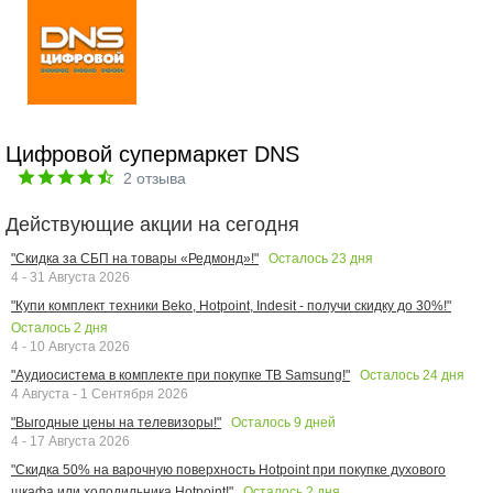
Цифровой супермаркет DNS
2
отзыва
Действующие акции на сегодня
Осталось
23
дня
"Скидка за СБП на товары «Редмонд»!"
4 - 31 Августа 2026
"Купи комплект техники Beko, Hotpoint, Indesit - получи скидку до 30%!"
Осталось
2
дня
4 - 10 Августа 2026
Осталось
24
дня
"Аудиосистема в комплекте при покупке ТВ Samsung!"
4 Августа - 1 Сентября 2026
Осталось
9
дней
"Выгодные цены на телевизоры!"
4 - 17 Августа 2026
"Скидка 50% на варочную поверхность Hotpoint при покупке духового
Осталось
2
дня
шкафа или холодильника Hotpoint!"