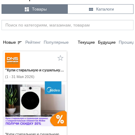


Товары
Каталоги
sort
Новые
Рейтинг
Популярные
Текущие
Будущие
Прошед
"Купи стиральную и сушильную машины с соединительным элементом Midea — получи скидку 20%!"
(1 - 31 Мая 2026)
"Купи стиральную и сушильную