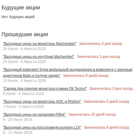
Будущие акции
Нет будущих акций
Прошедшие акции
Закончилась
3
дня назад
"Выгодные цены на мониторы Machenike!"
24 Июля - 6 Августа 2026
Закончилась
3
дня назад
"Выгодные цены на ноутбуки Machenike!"
24 Июля - 6 Августа 2026
"Выгодный комплект! Купи мобильный кондиционер в комплекте с оконным
Закончилась
5
дней назад
адаптером Ballu и получи скидку"
15 Июля - 4 Августа 2026
Закончилась
3
дня назад
"Скидка при покупке монитора и мини ПК Tecno!"
9 Июля - 6 Августа 2026
Закончилась
5
дней назад
"Выгодные цены на мониторы AOC и Philips!"
7 Июля - 4 Августа 2026
Закончилась
20
дней назад
"Выгодные цены на наушники Fifine"
6 - 20 Июля 2026
Закончилась
9
дней назад
"Выгодная цена на портативную колонку LG!"
6 - 31 Июля 2026