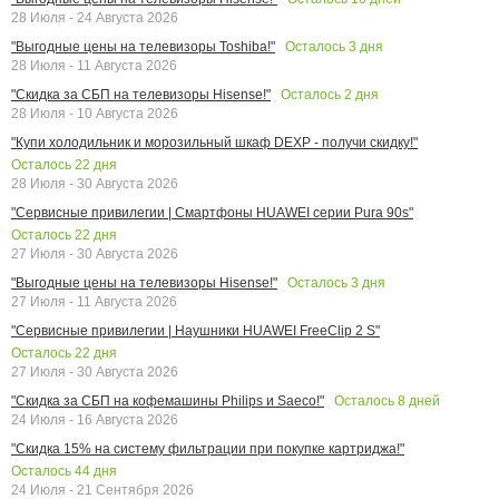
28 Июля - 24 Августа 2026
Осталось
3
дня
"Выгодные цены на телевизоры Toshiba!"
28 Июля - 11 Августа 2026
Осталось
2
дня
"Скидка за СБП на телевизоры Hisense!"
28 Июля - 10 Августа 2026
"Купи холодильник и морозильный шкаф DEXP - получи скидку!"
Осталось
22
дня
28 Июля - 30 Августа 2026
"Сервисные привилегии | Смартфоны HUAWEI серии Pura 90s"
Осталось
22
дня
27 Июля - 30 Августа 2026
Осталось
3
дня
"Выгодные цены на телевизоры Hisense!"
27 Июля - 11 Августа 2026
"Сервисные привилегии | Наушники HUAWEI FreeClip 2 S"
Осталось
22
дня
27 Июля - 30 Августа 2026
Осталось
8
дней
"Скидка за СБП на кофемашины Philips и Saeco!"
24 Июля - 16 Августа 2026
"Скидка 15% на систему фильтрации при покупке картриджа!"
Осталось
44
дня
24 Июля - 21 Сентября 2026