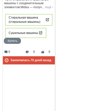
машины с соединительным
ещё ›
элементом Midea — получ
...
Стиральная машина
(стиральные машины)
Сушильные машины
Купить
mode_comment
thumb_down
thumb_up
0
0
0
Закончилась
70
дней назад