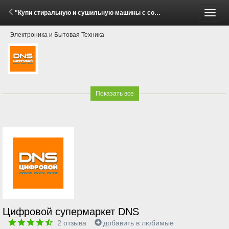
"Купи стиральную и сушильную машины с соединительным элементом Midea — получи скидку 20%!" (1 - 31 Мая 2026)
Пере
Электроника и Бытовая Техника
меню
Показать все
Цифровой супермаркет DNS
2
отзыва
добавить в любимые