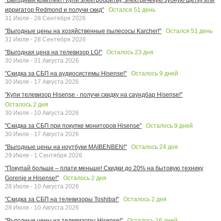
Остался
51
день
ирригатор Redmond и получи скид"
31 Июля - 28 Сентября 2026
Остался
51
день
"Выгодные цены на хозяйственные пылесосы Karcher!"
31 Июля - 28 Сентября 2026
Осталось
23
дня
"Выгодная цена на телевизор LG!"
30 Июля - 31 Августа 2026
Осталось
9
дней
"Скидка за СБП на аудиосистемы Hisense!"
30 Июля - 17 Августа 2026
"Купи телевизор Hisense - получи скидку на саундбар Hisense!"
Осталось
2
дня
30 Июля - 10 Августа 2026
Осталось
9
дней
"Скидка за СБП при покупке мониторов Hisense"
30 Июля - 17 Августа 2026
Осталось
24
дня
"Выгодные цены на ноутбуки MAIBENBEN!"
29 Июля - 1 Сентября 2026
"Покупай больше – плати меньше! Скидки до 20% на бытовую технику
Осталось
2
дня
Gorenje и Hisense!"
28 Июля - 10 Августа 2026
Осталось
2
дня
"Скидка за СБП на телевизоры Toshiba!"
28 Июля - 10 Августа 2026
Осталось
16
дней
"Выгодные цены на телевизоры Hisense!"