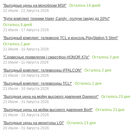
Осталось
14
дней
"Выгодные цены на моноблоки MSI!"
22 Июля - 22 Августа 2026
"Купи комплект техники Haier, Candy - получи скидку до 20%!"
Осталось
9
дней
21 Июля - 17 Августа 2026
"Выгодный комплект: телевизор TCL и консоль PlayStation 5 Slim!"
Осталось
2
дня
21 Июля - 10 Августа 2026
Осталось
3
дня
"Сервисные привилегии | смартфон HONOR X7e"
21 Июля - 11 Августа 2026
Осталось
2
дня
"Выгодный комплект: телевизоры iFFALCON"
21 Июля - 10 Августа 2026
Осталось
2
дня
"Выгодный комплект: телевизоры TCL!"
21 Июля - 10 Августа 2026
Осталось
23
дня
"Выгодная цена на мойку высокого давления Daewoo!"
21 Июля - 31 Августа 2026
Осталось
23
дня
"Выгодные цены на мойки высокого давления Bort!"
21 Июля - 31 Августа 2026
Осталось
23
дня
"Выгодные цены на мониторы LG!"
20 Июля - 31 Августа 2026