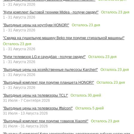
1 - 31 Августа 2026
Осталось
23
дня
"Купи комплект бытовой техники Midea - получи скидку!"
1 - 31 Августа 2026
Осталось
23
дня
"Выгодные цены на ноутбуки HONOR!"
1 - 31 Августа 2026
"Скидка на сушильную машину Beko при покупке стиральной машины!"
Осталось
23
дня
1 - 31 Августа 2026
Осталось
23
дня
"Купи телевизор LG и саундбар - получи скидку!"
1 - 31 Августа 2026
Осталось
23
дня
"Выгодные цены на хозяйственные пылесосы Karcher!"
1 - 31 Августа 2026
Осталось
23
дня
"Выгодный комплект при покупке планшета HONOR!"
1 - 31 Августа 2026
Осталось
30
дней
"Выгодные цены на телевизоры TCL!"
31 Июля - 7 Сентября 2026
Осталось
5
дней
"Выгодные цены на телевизоры Iffalcon!"
31 Июля - 13 Августа 2026
Осталось
23
дня
"Выгодный комплект при покупке товаров Xiaomi!"
31 Июля - 31 Августа 2026
"Выгодный комплект! Купи электробритву, электричекую зубную щетку или