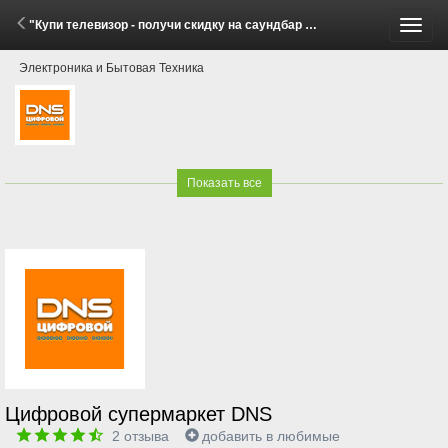
"Купи телевизор - получи скидку на саундбар Hisense!" (26 Марта - 15 Мая 2026)
Пере
Электроника и Бытовая Техника
меню
Показать все
Цифровой супермаркет DNS
2
отзыва
добавить в любимые