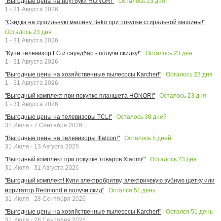
Осталось
23
дня
"Выгодные цены на ноутбуки HONOR!"
1 - 31 Августа 2026
"Скидка на сушильную машину Beko при покупке стиральной машины!"
Осталось
23
дня
1 - 31 Августа 2026
Осталось
23
дня
"Купи телевизор LG и саундбар - получи скидку!"
1 - 31 Августа 2026
Осталось
23
дня
"Выгодные цены на хозяйственные пылесосы Karcher!"
1 - 31 Августа 2026
Осталось
23
дня
"Выгодный комплект при покупке планшета HONOR!"
1 - 31 Августа 2026
Осталось
30
дней
"Выгодные цены на телевизоры TCL!"
31 Июля - 7 Сентября 2026
Осталось
5
дней
"Выгодные цены на телевизоры Iffalcon!"
31 Июля - 13 Августа 2026
Осталось
23
дня
"Выгодный комплект при покупке товаров Xiaomi!"
31 Июля - 31 Августа 2026
"Выгодный комплект! Купи электробритву, электричекую зубную щетку или
Остался
51
день
ирригатор Redmond и получи скид"
31 Июля - 28 Сентября 2026
Остался
51
день
"Выгодные цены на хозяйственные пылесосы Karcher!"
31 Июля - 28 Сентября 2026