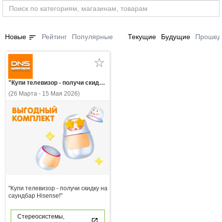
sort
Новые
Рейтинг
Популярные
Текущие
Будущие
Прошед
"Купи телевизор - получи скидку на саундбар Hisense!"
(26 Марта - 15 Мая 2026)
"Купи телевизор - получи скидку на
саундбар Hisense!"
Стереосистемы,