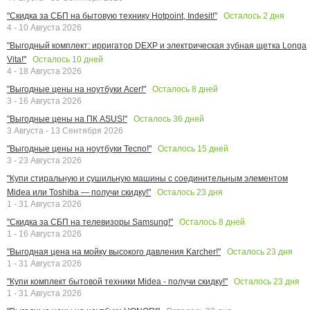
Осталось
2
дня
"Скидка за СБП на бытовую технику Hotpoint, Indesit!"
4 - 10 Августа 2026
"Выгодный комплект: ирригатор DEXP и электрическая зубная щетка Longa
Осталось
10
дней
Vita!"
4 - 18 Августа 2026
Осталось
8
дней
"Выгодные цены на ноутбуки Acer!"
3 - 16 Августа 2026
Осталось
36
дней
"Выгодные цены на ПК ASUS!"
3 Августа - 13 Сентября 2026
Осталось
15
дней
"Выгодные цены на ноутбуки Tecno!"
3 - 23 Августа 2026
"Купи стиральную и сушильную машины с соединительным элементом
Осталось
23
дня
Midea или Toshiba — получи скидку!"
1 - 31 Августа 2026
Осталось
8
дней
"Скидка за СБП на телевизоры Samsung!"
1 - 16 Августа 2026
Осталось
23
дня
"Выгодная цена на мойку высокого давления Karcher!"
1 - 31 Августа 2026
Осталось
23
дня
"Купи комплект бытовой техники Midea - получи скидку!"
1 - 31 Августа 2026