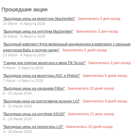
Прошедшие акции
Закончилась
3
дня назад
"Выгодные цены на мониторы Machenike!"
24 Июля - 6 Августа 2026
Закончилась
3
дня назад
"Выгодные цены на ноутбуки Machenike!"
24 Июля - 6 Августа 2026
"Выгодный комплект! Купи мобильный кондиционер в комплекте с оконным
Закончилась
5
дней назад
адаптером Ballu и получи скидку"
15 Июля - 4 Августа 2026
Закончилась
3
дня назад
"Скидка при покупке монитора и мини ПК Tecno!"
9 Июля - 6 Августа 2026
Закончилась
5
дней назад
"Выгодные цены на мониторы AOC и Philips!"
7 Июля - 4 Августа 2026
Закончилась
20
дней назад
"Выгодные цены на наушники Fifine"
6 - 20 Июля 2026
Закончилась
9
дней назад
"Выгодная цена на портативную колонку LG!"
6 - 31 Июля 2026
Закончилась
21
день назад
"Выгодные цены на ноутбуки ASUS!"
6 - 19 Июля 2026
Закончилась
20
дней назад
"Выгодные цены на проекторы LG!"
3 - 20 Июля 2026