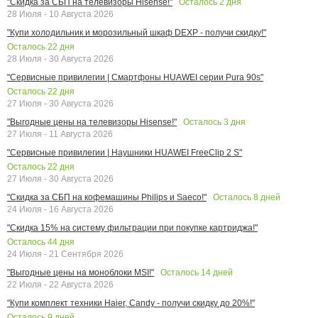
Осталось
2
дня
"Скидка за СБП на телевизоры Hisense!"
28 Июля - 10 Августа 2026
"Купи холодильник и морозильный шкаф DEXP - получи скидку!"
Осталось
22
дня
28 Июля - 30 Августа 2026
"Сервисные привилегии | Смартфоны HUAWEI серии Pura 90s"
Осталось
22
дня
27 Июля - 30 Августа 2026
Осталось
3
дня
"Выгодные цены на телевизоры Hisense!"
27 Июля - 11 Августа 2026
"Сервисные привилегии | Наушники HUAWEI FreeClip 2 S"
Осталось
22
дня
27 Июля - 30 Августа 2026
Осталось
8
дней
"Скидка за СБП на кофемашины Philips и Saeco!"
24 Июля - 16 Августа 2026
"Скидка 15% на систему фильтрации при покупке картриджа!"
Осталось
44
дня
24 Июля - 21 Сентября 2026
Осталось
14
дней
"Выгодные цены на моноблоки MSI!"
22 Июля - 22 Августа 2026
"Купи комплект техники Haier, Candy - получи скидку до 20%!"
Осталось
9
дней