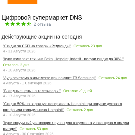
Цифровой супермаркет DNS
2
отзыва
Действующие акции на сегодня
Осталось
23
дня
"Скидка за СБП на товары «Редмонд»!"
4 - 31 Августа 2026
"Купи комплект техники Beko, Hotpoint, Indesit - получи скидку до 30%!"
Осталось
2
дня
4 - 10 Августа 2026
Осталось
24
дня
"Аудиосистема в комплекте при покупке ТВ Samsung!"
4 Августа - 1 Сентября 2026
Осталось
9
дней
"Выгодные цены на телевизоры!"
4 - 17 Августа 2026
"Скидка 50% на варочную поверхность Hotpoint при покупке духового
Осталось
2
дня
шкафа или холодильника Hotpoint!"
4 - 10 Августа 2026
"Купи вакуумный упаковщик + рулон для вакуумного упаковщика = получи
Осталось
53
дня
выгоду!"
4 Августа - 30 Сентября 2026