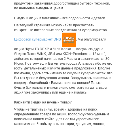
продуктов и заканчивая дорогостоящей бытовой техникой,
по наиболее выгодным ценам.
Скидки и акции в магазинах – все подробности и детали
На текущей страничке можно найти просмотреть
конкретные интересные предложения от супермаркетов
Цифровой супермаркет DNS
. Мы опубликовали
акцию "Купи ТВ DEXP и / или Konka — получи скидку на
Яндекс Плюс, WINK, ИВИ или KION+Premium на 12 мес.",
действие которой начинается 2 Марта и заканчивается 30
Июня. Поэтому если Вы житель города Алатырь либо же его
гость, детальненько изучите данные предложения. Вполне
возможно, здесь есть именно те скидки в супермаркетах, что
Вы так давно и безутешно искали. Вооружитесь знаниями и
вперед в ближайший к Вам магазин на шопинг! Только
будьте бдительны и внимательно смотрите на дату, вдруг
акция уже закончилась или еще не началась.
Как найти скидки на нужный товар?
Чтобы не тратить силы, время и здоровье на поиск
определенного товара по акции, воспользуйтесь удобным
поиском на нашем сайте. Для Вас мы упростили все
максимально. Чтобы купить по акции, допустим, молоко,