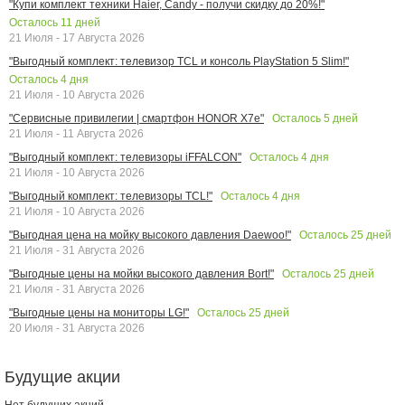
"Купи комплект техники Haier, Candy - получи скидку до 20%!"
Осталось
11
дней
21 Июля - 17 Августа 2026
"Выгодный комплект: телевизор TCL и консоль PlayStation 5 Slim!"
Осталось
4
дня
21 Июля - 10 Августа 2026
Осталось
5
дней
"Сервисные привилегии | смартфон HONOR X7e"
21 Июля - 11 Августа 2026
Осталось
4
дня
"Выгодный комплект: телевизоры iFFALCON"
21 Июля - 10 Августа 2026
Осталось
4
дня
"Выгодный комплект: телевизоры TCL!"
21 Июля - 10 Августа 2026
Осталось
25
дней
"Выгодная цена на мойку высокого давления Daewoo!"
21 Июля - 31 Августа 2026
Осталось
25
дней
"Выгодные цены на мойки высокого давления Bort!"
21 Июля - 31 Августа 2026
Осталось
25
дней
"Выгодные цены на мониторы LG!"
20 Июля - 31 Августа 2026
Будущие акции
Нет будущих акций