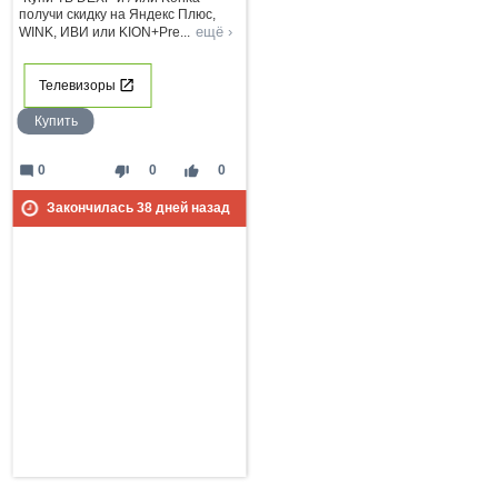
получи скидку на Яндекс Плюс,
ещё ›
WINK, ИВИ или KION+Pre
...
Телевизоры
Купить
mode_comment
thumb_down
thumb_up
0
0
0
Закончилась
38
дней назад