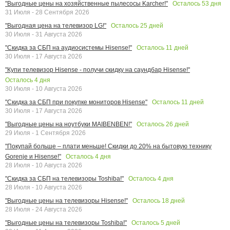
Осталось
53
дня
"Выгодные цены на хозяйственные пылесосы Karcher!"
31 Июля - 28 Сентября 2026
Осталось
25
дней
"Выгодная цена на телевизор LG!"
30 Июля - 31 Августа 2026
Осталось
11
дней
"Скидка за СБП на аудиосистемы Hisense!"
30 Июля - 17 Августа 2026
"Купи телевизор Hisense - получи скидку на саундбар Hisense!"
Осталось
4
дня
30 Июля - 10 Августа 2026
Осталось
11
дней
"Скидка за СБП при покупке мониторов Hisense"
30 Июля - 17 Августа 2026
Осталось
26
дней
"Выгодные цены на ноутбуки MAIBENBEN!"
29 Июля - 1 Сентября 2026
"Покупай больше – плати меньше! Скидки до 20% на бытовую технику
Осталось
4
дня
Gorenje и Hisense!"
28 Июля - 10 Августа 2026
Осталось
4
дня
"Скидка за СБП на телевизоры Toshiba!"
28 Июля - 10 Августа 2026
Осталось
18
дней
"Выгодные цены на телевизоры Hisense!"
28 Июля - 24 Августа 2026
Осталось
5
дней
"Выгодные цены на телевизоры Toshiba!"