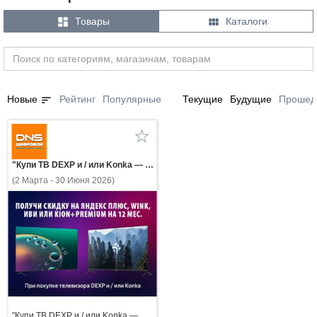


Товары
Каталоги
sort
Новые
Рейтинг
Популярные
Текущие
Будущие
Прошед
"Купи ТВ DEXP и / или Konka — получи скидку на Яндекс Плюс, WINK, ИВИ или KION+Premium на 12 мес."
(2 Марта - 30 Июня 2026)
"Купи ТВ DEXP и / или Konka —