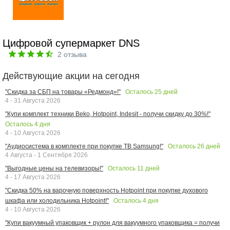
Цифровой супермаркет DNS
2
отзыва
Действующие акции на сегодня
Осталось
25
дней
"Скидка за СБП на товары «Редмонд»!"
4 - 31 Августа 2026
"Купи комплект техники Beko, Hotpoint, Indesit - получи скидку до 30%!"
Осталось
4
дня
4 - 10 Августа 2026
Осталось
26
дней
"Аудиосистема в комплекте при покупке ТВ Samsung!"
4 Августа - 1 Сентября 2026
Осталось
11
дней
"Выгодные цены на телевизоры!"
4 - 17 Августа 2026
"Скидка 50% на варочную поверхность Hotpoint при покупке духового
Осталось
4
дня
шкафа или холодильника Hotpoint!"
4 - 10 Августа 2026
"Купи вакуумный упаковщик + рулон для вакуумного упаковщика = получи