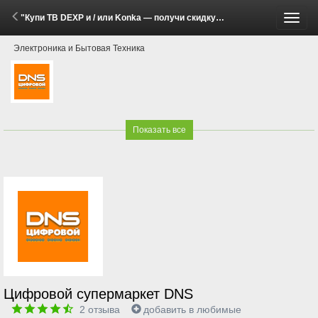
"Купи ТВ DEXP и / или Konka — получи скидку на Яндекс Плюс, WINK, ИВИ или KION+Premium на 12 мес." (2 Марта - 30 Июня 2026)
Пере
Электроника и Бытовая Техника
меню
Показать все
Цифровой супермаркет DNS
2
отзыва
добавить в любимые