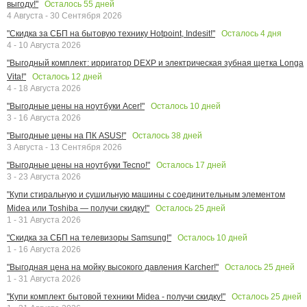
Осталось
55
дней
выгоду!"
4 Августа - 30 Сентября 2026
Осталось
4
дня
"Скидка за СБП на бытовую технику Hotpoint, Indesit!"
4 - 10 Августа 2026
"Выгодный комплект: ирригатор DEXP и электрическая зубная щетка Longa
Осталось
12
дней
Vita!"
4 - 18 Августа 2026
Осталось
10
дней
"Выгодные цены на ноутбуки Acer!"
3 - 16 Августа 2026
Осталось
38
дней
"Выгодные цены на ПК ASUS!"
3 Августа - 13 Сентября 2026
Осталось
17
дней
"Выгодные цены на ноутбуки Tecno!"
3 - 23 Августа 2026
"Купи стиральную и сушильную машины с соединительным элементом
Осталось
25
дней
Midea или Toshiba — получи скидку!"
1 - 31 Августа 2026
Осталось
10
дней
"Скидка за СБП на телевизоры Samsung!"
1 - 16 Августа 2026
Осталось
25
дней
"Выгодная цена на мойку высокого давления Karcher!"
1 - 31 Августа 2026
Осталось
25
дней
"Купи комплект бытовой техники Midea - получи скидку!"