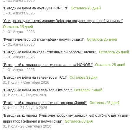
1 - 31 Августа 2026
Осталось
25
дней
"Выгодные цены на ноутбуки HONOR!"
1 - 31 Августа 2026
"Скидка на сушильную машину Beko при покупке стиральной машины!"
Осталось
25
дней
1 - 31 Августа 2026
Осталось
25
дней
"Купи телевизор LG и саундбар - получи скидку!"
1 - 31 Августа 2026
Осталось
25
дней
"Выгодные цены на хозяйственные пылесосы Karcher!"
1 - 31 Августа 2026
Осталось
25
дней
"Выгодный комплект при покупке планшета HONOR!"
1 - 31 Августа 2026
Осталось
32
дня
"Выгодные цены на телевизоры TCL!"
31 Июля - 7 Сентября 2026
Осталось
7
дней
"Выгодные цены на телевизоры Iffalcon!"
31 Июля - 13 Августа 2026
Осталось
25
дней
"Выгодный комплект при покупке товаров Xiaomi!"
31 Июля - 31 Августа 2026
"Выгодный комплект! Купи электробритву, электричекую зубную щетку или
Осталось
53
дня
ирригатор Redmond и получи скид"
31 Июля - 28 Сентября 2026