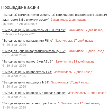
Прошедшие акции
"Выгодный комплект! Купи мобильный кондиционер в комплекте с оконным
Закончилась
2
дня назад
адаптером Ballu и получи скидку"
15 Июля - 4 Августа 2026
Закончилась
2
дня назад
"Выгодные цены на мониторы AOC и Philips!"
7 Июля - 4 Августа 2026
Закончилась
17
дней назад
"Выгодные цены на наушники Fifine"
6 - 20 Июля 2026
Закончилась
6
дней назад
"Выгодная цена на портативную колонку LG!"
6 - 31 Июля 2026
Закончилась
18
дней назад
"Выгодные цены на ноутбуки ASUS!"
6 - 19 Июля 2026
Закончилась
17
дней назад
"Выгодные цены на проекторы LG!"
3 - 20 Июля 2026
Закончилась
17
дней назад
"Выгодные цены на корпуса MSI!"
3 - 20 Июля 2026
Закончилась
17
дней назад
"Выгодные цены на офисные кресла Cougar!"
3 - 20 Июля 2026
Закончилась
17
дней назад
"Выгодные цены на телевизоры Iffalcon!"
3 - 20 Июля 2026