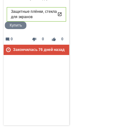
Защитные плёнки, стекла
для экранов
Купить
mode_comment
thumb_down
thumb_up
0
0
0
Закончилась
76
дней назад