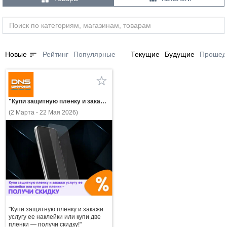
sort
Новые
Рейтинг
Популярные
Текущие
Будущие
Прошед
"Купи защитную пленку и закажи услугу ее наклейки или купи две пленки — получи скидку!"
(2 Марта - 22 Мая 2026)
"Купи защитную пленку и закажи
услугу ее наклейки или купи две
пленки — получи скидку!"