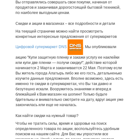
Вы отправлялись совершать свои покупки, начиная от
продуктов и заканчивая дорогостоящей бытовой техникой,
по наиболее выгодным ценам.
Скидки и акции в магазинах – все подробности и детали
На текущей страничке можно найти просмотреть
конкретные интересные предложения от супермаркетов
Цифровой супермаркет DNS
. Мы опубликовали
акцию "Купи защитную пленку и закажи услугу ее наклейки
или купи две пленки — получи скидку!", действие которой
начинается 2 Марта и заканчивается 22 Мая. Поэтому если
Вы житель города Алатырь либо же его гость, детальненько
изучите данные предложения. Вполне возможно, здесь есть
именно те скидки в супермаркетах, что Вы так давно и
безутешно искали. Вооружитесь знаниями и вперед в
ближайший к Вам магазин на шопинг! Только будьте
бдительны и внимательно смотрите на дату, вдруг акция уже
закончилась или еще не началась.
Как найти скидки на нужный товар?
Чтобы не тратить силы, время и здоровье на поиск
определенного товара по акции, воспользуйтесь удобным
поиском на нашем сайте. Для Вас мы упростили все