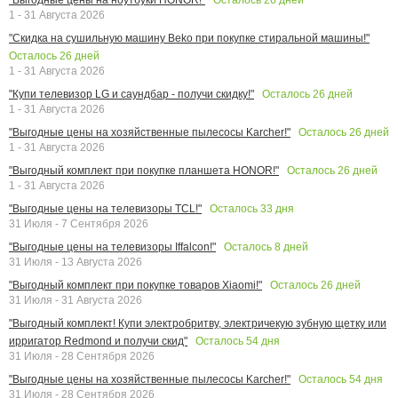
1 - 31 Августа 2026
"Скидка на сушильную машину Beko при покупке стиральной машины!"
Осталось
26
дней
1 - 31 Августа 2026
Осталось
26
дней
"Купи телевизор LG и саундбар - получи скидку!"
1 - 31 Августа 2026
Осталось
26
дней
"Выгодные цены на хозяйственные пылесосы Karcher!"
1 - 31 Августа 2026
Осталось
26
дней
"Выгодный комплект при покупке планшета HONOR!"
1 - 31 Августа 2026
Осталось
33
дня
"Выгодные цены на телевизоры TCL!"
31 Июля - 7 Сентября 2026
Осталось
8
дней
"Выгодные цены на телевизоры Iffalcon!"
31 Июля - 13 Августа 2026
Осталось
26
дней
"Выгодный комплект при покупке товаров Xiaomi!"
31 Июля - 31 Августа 2026
"Выгодный комплект! Купи электробритву, электричекую зубную щетку или
Осталось
54
дня
ирригатор Redmond и получи скид"
31 Июля - 28 Сентября 2026
Осталось
54
дня
"Выгодные цены на хозяйственные пылесосы Karcher!"
31 Июля - 28 Сентября 2026