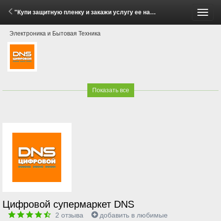
"Купи защитную пленку и закажи услугу ее наклейки или купи две пленки — получи скидку!" (2 Марта - 22 Мая 2026)
Пере
Электроника и Бытовая Техника
меню
Показать все
Цифровой супермаркет DNS
2
отзыва
добавить в любимые