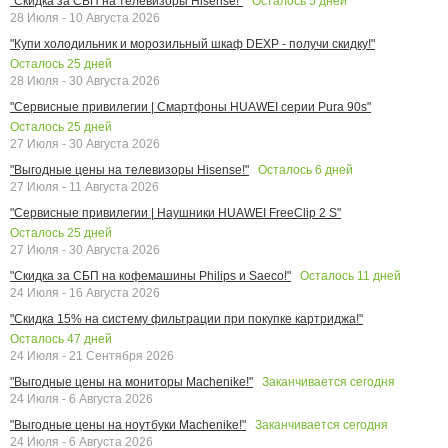
Осталось
5
дней
"Скидка за СБП на телевизоры Hisense!"
28 Июля - 10 Августа 2026
"Купи холодильник и морозильный шкаф DEXP - получи скидку!"
Осталось
25
дней
28 Июля - 30 Августа 2026
"Сервисные привилегии | Смартфоны HUAWEI серии Pura 90s"
Осталось
25
дней
27 Июля - 30 Августа 2026
Осталось
6
дней
"Выгодные цены на телевизоры Hisense!"
27 Июля - 11 Августа 2026
"Сервисные привилегии | Наушники HUAWEI FreeClip 2 S"
Осталось
25
дней
27 Июля - 30 Августа 2026
Осталось
11
дней
"Скидка за СБП на кофемашины Philips и Saeco!"
24 Июля - 16 Августа 2026
"Скидка 15% на систему фильтрации при покупке картриджа!"
Осталось
47
дней
24 Июля - 21 Сентября 2026
Заканчивается сегодня
"Выгодные цены на мониторы Machenike!"
24 Июля - 6 Августа 2026
Заканчивается сегодня
"Выгодные цены на ноутбуки Machenike!"
24 Июля - 6 Августа 2026