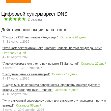
Цифровой супермаркет DNS
2
отзыва
Действующие акции на сегодня
Осталось
26
дней
"Скидка за СБП на товары «Редмонд»!"
4 - 31 Августа 2026
"Купи комплект техники Beko, Hotpoint, Indesit - получи скидку до 30%!"
Осталось
5
дней
4 - 10 Августа 2026
Осталось
27
дней
"Аудиосистема в комплекте при покупке ТВ Samsung!"
4 Августа - 1 Сентября 2026
Осталось
12
дней
"Выгодные цены на телевизоры!"
4 - 17 Августа 2026
"Скидка 50% на варочную поверхность Hotpoint при покупке духового
Осталось
5
дней
шкафа или холодильника Hotpoint!"
4 - 10 Августа 2026
"Купи вакуумный упаковщик + рулон для вакуумного упаковщика = получи
Осталось
56
дней
выгоду!"
4 Августа - 30 Сентября 2026