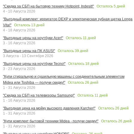
Осталось
5
дней
"Скидка за СБП на бытовую технику Hotpoint, Indesit!"
4 - 10 Августа 2026
"Выгодный комплект: ирригатор DEXP и электрическая зубная щетка Longa
Осталось
13
дней
Vita!"
4 - 18 Августа 2026
Осталось
11
дней
"Выгодные цены на ноутбуки Acer!"
3 - 16 Августа 2026
Осталось
39
дней
"Выгодные цены на ПК ASUS!"
3 Августа - 13 Сентября 2026
Осталось
18
дней
"Выгодные цены на ноутбуки Tecno!"
3 - 23 Августа 2026
"Купи стиральную и сушильную машины с соединительным элементом
Осталось
26
дней
Midea или Toshiba — получи скидку!"
1 - 31 Августа 2026
Осталось
11
дней
"Скидка за СБП на телевизоры Samsung!"
1 - 16 Августа 2026
Осталось
26
дней
"Выгодная цена на мойку высокого давления Karcher!"
1 - 31 Августа 2026
Осталось
26
дней
"Купи комплект бытовой техники Midea - получи скидку!"
1 - 31 Августа 2026
Осталось
26
дней
"Выгодные цены на ноутбуки HONOR!"