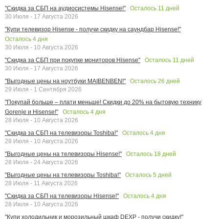
Осталось
11
дней
"Скидка за СБП на аудиосистемы Hisense!"
30 Июля - 17 Августа 2026
"Купи телевизор Hisense - получи скидку на саундбар Hisense!"
Осталось
4
дня
30 Июля - 10 Августа 2026
Осталось
11
дней
"Скидка за СБП при покупке мониторов Hisense"
30 Июля - 17 Августа 2026
Осталось
26
дней
"Выгодные цены на ноутбуки MAIBENBEN!"
29 Июля - 1 Сентября 2026
"Покупай больше – плати меньше! Скидки до 20% на бытовую технику
Осталось
4
дня
Gorenje и Hisense!"
28 Июля - 10 Августа 2026
Осталось
4
дня
"Скидка за СБП на телевизоры Toshiba!"
28 Июля - 10 Августа 2026
Осталось
18
дней
"Выгодные цены на телевизоры Hisense!"
28 Июля - 24 Августа 2026
Осталось
5
дней
"Выгодные цены на телевизоры Toshiba!"
28 Июля - 11 Августа 2026
Осталось
4
дня
"Скидка за СБП на телевизоры Hisense!"
28 Июля - 10 Августа 2026
"Купи холодильник и морозильный шкаф DEXP - получи скидку!"