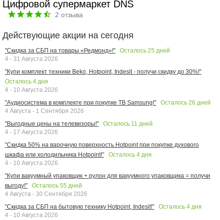
Цифровой супермаркет DNS
2
отзыва
Действующие акции на сегодня
Осталось
25
дней
"Скидка за СБП на товары «Редмонд»!"
4 - 31 Августа 2026
"Купи комплект техники Beko, Hotpoint, Indesit - получи скидку до 30%!"
Осталось
4
дня
4 - 10 Августа 2026
Осталось
26
дней
"Аудиосистема в комплекте при покупке ТВ Samsung!"
4 Августа - 1 Сентября 2026
Осталось
11
дней
"Выгодные цены на телевизоры!"
4 - 17 Августа 2026
"Скидка 50% на варочную поверхность Hotpoint при покупке духового
Осталось
4
дня
шкафа или холодильника Hotpoint!"
4 - 10 Августа 2026
"Купи вакуумный упаковщик + рулон для вакуумного упаковщика = получи
Осталось
55
дней
выгоду!"
4 Августа - 30 Сентября 2026
Осталось
4
дня
"Скидка за СБП на бытовую технику Hotpoint, Indesit!"
4 - 10 Августа 2026