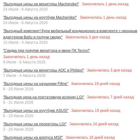
Закончилась
1
день назад
"Выгодные цены на мониторы Machenike!"
24 Июля - 6 Августа 2026
Закончилась
1
день назад
"Выгодные цены на ноутбуки Machenike!"
24 Июля - 6 Августа 2026
"Выгодный комплект! Купи мобильный кондиционер в комплекте с оконным
Закончилась
3
дня назад
адаптером Ballu и получи скидку"
15 Июля - 4 Августа 2026
"Скидка при покупке монитора и мини ПК Tecno!"
Закончилась
1
день назад
9 Июля - 6 Августа 2026
Закончилась
3
дня назад
"Выгодные цены на мониторы AOC и Philips!"
7 Июля - 4 Августа 2026
Закончилась
18
дней назад
"Выгодные цены на наушники Fifine"
6 - 20 Июля 2026
Закончилась
7
дней назад
"Выгодная цена на портативную колонку LG!"
6 - 31 Июля 2026
Закончилась
19
дней назад
"Выгодные цены на ноутбуки ASUS!"
6 - 19 Июля 2026
Закончилась
18
дней назад
"Выгодные цены на проекторы LG!"
3 - 20 Июля 2026
Закончилась
18
дней назад
"Выгодные цены на корпуса MSI!"