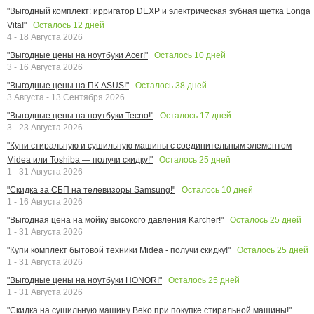
"Выгодный комплект: ирригатор DEXP и электрическая зубная щетка Longa
Осталось
12
дней
Vita!"
4 - 18 Августа 2026
Осталось
10
дней
"Выгодные цены на ноутбуки Acer!"
3 - 16 Августа 2026
Осталось
38
дней
"Выгодные цены на ПК ASUS!"
3 Августа - 13 Сентября 2026
Осталось
17
дней
"Выгодные цены на ноутбуки Tecno!"
3 - 23 Августа 2026
"Купи стиральную и сушильную машины с соединительным элементом
Осталось
25
дней
Midea или Toshiba — получи скидку!"
1 - 31 Августа 2026
Осталось
10
дней
"Скидка за СБП на телевизоры Samsung!"
1 - 16 Августа 2026
Осталось
25
дней
"Выгодная цена на мойку высокого давления Karcher!"
1 - 31 Августа 2026
Осталось
25
дней
"Купи комплект бытовой техники Midea - получи скидку!"
1 - 31 Августа 2026
Осталось
25
дней
"Выгодные цены на ноутбуки HONOR!"
1 - 31 Августа 2026
"Скидка на сушильную машину Beko при покупке стиральной машины!"