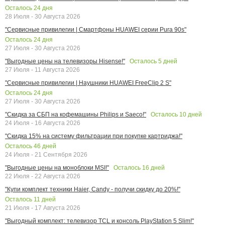
Осталось
24
дня
28 Июля - 30 Августа 2026
"Сервисные привилегии | Смартфоны HUAWEI серии Pura 90s"
Осталось
24
дня
27 Июля - 30 Августа 2026
Осталось
5
дней
"Выгодные цены на телевизоры Hisense!"
27 Июля - 11 Августа 2026
"Сервисные привилегии | Наушники HUAWEI FreeClip 2 S"
Осталось
24
дня
27 Июля - 30 Августа 2026
Осталось
10
дней
"Скидка за СБП на кофемашины Philips и Saeco!"
24 Июля - 16 Августа 2026
"Скидка 15% на систему фильтрации при покупке картриджа!"
Осталось
46
дней
24 Июля - 21 Сентября 2026
Осталось
16
дней
"Выгодные цены на моноблоки MSI!"
22 Июля - 22 Августа 2026
"Купи комплект техники Haier, Candy - получи скидку до 20%!"
Осталось
11
дней
21 Июля - 17 Августа 2026
"Выгодный комплект: телевизор TCL и консоль PlayStation 5 Slim!"