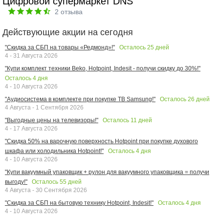
Цифровой супермаркет DNS
2
отзыва
Действующие акции на сегодня
Осталось
25
дней
"Скидка за СБП на товары «Редмонд»!"
4 - 31 Августа 2026
"Купи комплект техники Beko, Hotpoint, Indesit - получи скидку до 30%!"
Осталось
4
дня
4 - 10 Августа 2026
Осталось
26
дней
"Аудиосистема в комплекте при покупке ТВ Samsung!"
4 Августа - 1 Сентября 2026
Осталось
11
дней
"Выгодные цены на телевизоры!"
4 - 17 Августа 2026
"Скидка 50% на варочную поверхность Hotpoint при покупке духового
Осталось
4
дня
шкафа или холодильника Hotpoint!"
4 - 10 Августа 2026
"Купи вакуумный упаковщик + рулон для вакуумного упаковщика = получи
Осталось
55
дней
выгоду!"
4 Августа - 30 Сентября 2026
Осталось
4
дня
"Скидка за СБП на бытовую технику Hotpoint, Indesit!"
4 - 10 Августа 2026