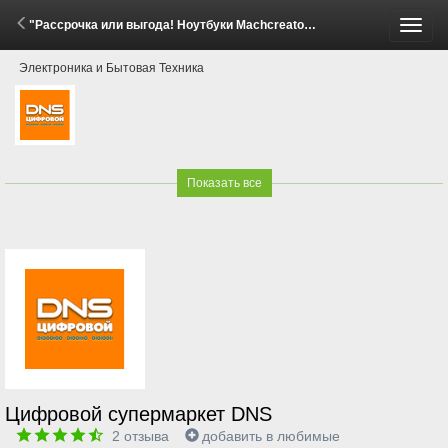
"Рассрочка или выгода! Ноутбуки Machcreator" (24 Апреля - 14 Мая 2026)
Пере
Электроника и Бытовая Техника
меню
Показать все
Цифровой супермаркет DNS
2
отзыва
добавить в любимые