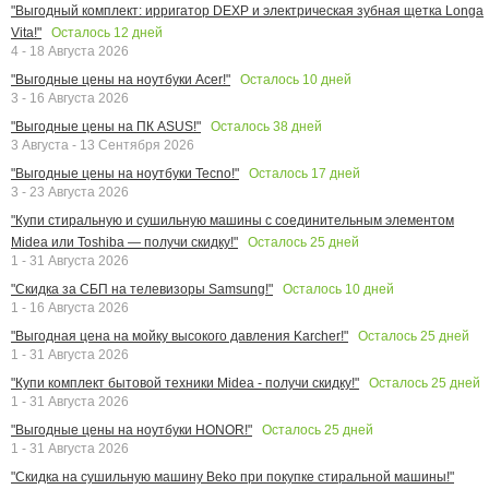
"Выгодный комплект: ирригатор DEXP и электрическая зубная щетка Longa
Осталось
12
дней
Vita!"
4 - 18 Августа 2026
Осталось
10
дней
"Выгодные цены на ноутбуки Acer!"
3 - 16 Августа 2026
Осталось
38
дней
"Выгодные цены на ПК ASUS!"
3 Августа - 13 Сентября 2026
Осталось
17
дней
"Выгодные цены на ноутбуки Tecno!"
3 - 23 Августа 2026
"Купи стиральную и сушильную машины с соединительным элементом
Осталось
25
дней
Midea или Toshiba — получи скидку!"
1 - 31 Августа 2026
Осталось
10
дней
"Скидка за СБП на телевизоры Samsung!"
1 - 16 Августа 2026
Осталось
25
дней
"Выгодная цена на мойку высокого давления Karcher!"
1 - 31 Августа 2026
Осталось
25
дней
"Купи комплект бытовой техники Midea - получи скидку!"
1 - 31 Августа 2026
Осталось
25
дней
"Выгодные цены на ноутбуки HONOR!"
1 - 31 Августа 2026
"Скидка на сушильную машину Beko при покупке стиральной машины!"