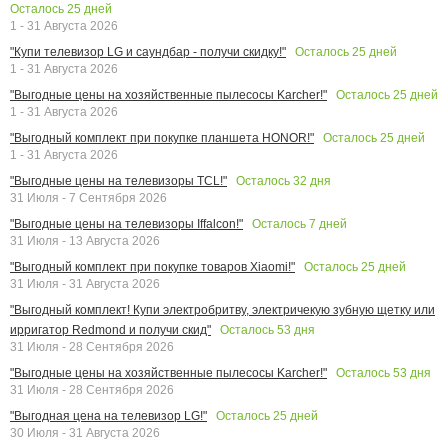
Осталось
25
дней
1 - 31 Августа 2026
Осталось
25
дней
"Купи телевизор LG и саундбар - получи скидку!"
1 - 31 Августа 2026
Осталось
25
дней
"Выгодные цены на хозяйственные пылесосы Karcher!"
1 - 31 Августа 2026
Осталось
25
дней
"Выгодный комплект при покупке планшета HONOR!"
1 - 31 Августа 2026
Осталось
32
дня
"Выгодные цены на телевизоры TCL!"
31 Июля - 7 Сентября 2026
Осталось
7
дней
"Выгодные цены на телевизоры Iffalcon!"
31 Июля - 13 Августа 2026
Осталось
25
дней
"Выгодный комплект при покупке товаров Xiaomi!"
31 Июля - 31 Августа 2026
"Выгодный комплект! Купи электробритву, электричекую зубную щетку или
Осталось
53
дня
ирригатор Redmond и получи скид"
31 Июля - 28 Сентября 2026
Осталось
53
дня
"Выгодные цены на хозяйственные пылесосы Karcher!"
31 Июля - 28 Сентября 2026
Осталось
25
дней
"Выгодная цена на телевизор LG!"
30 Июля - 31 Августа 2026