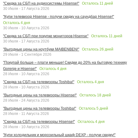
Осталось
11
дней
"Скидка за СБП на аудиосистемы Hisense!"
30 Июля - 17 Августа 2026
"Купи телевизор Hisense - получи скидку на саундбар Hisense!"
Осталось
4
дня
30 Июля - 10 Августа 2026
Осталось
11
дней
"Скидка за СБП при покупке мониторов Hisense"
30 Июля - 17 Августа 2026
Осталось
26
дней
"Выгодные цены на ноутбуки MAIBENBEN!"
29 Июля - 1 Сентября 2026
"Покупай больше – плати меньше! Скидки до 20% на бытовую технику
Осталось
4
дня
Gorenje и Hisense!"
28 Июля - 10 Августа 2026
Осталось
4
дня
"Скидка за СБП на телевизоры Toshiba!"
28 Июля - 10 Августа 2026
Осталось
18
дней
"Выгодные цены на телевизоры Hisense!"
28 Июля - 24 Августа 2026
Осталось
5
дней
"Выгодные цены на телевизоры Toshiba!"
28 Июля - 11 Августа 2026
Осталось
4
дня
"Скидка за СБП на телевизоры Hisense!"
28 Июля - 10 Августа 2026
"Купи холодильник и морозильный шкаф DEXP - получи скидку!"