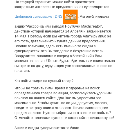
На текущей страничке можно найти просмотреть
конкретные интересные предложения от супермаркетов
Цифровой супермаркет DNS
. Мы опубликовали
акцию "Рассрочка или выгода! Ноутбуки Machcreator",
действие которой начинается 24 Апреля и заканчивается
14 Мая. Поэтому если Вы житель города Алатырь либо же
его гость, детальненько изучите данные предложения.
Вполне возможно, здесь есть именно те скидки в
супермаркетах, что Вы так давно и безутешно искали.
Вооружитесь знаниями и вперед в ближайший к Вам
магазин на шопинг! Только будьте бдительны и внимательно
смотрите на дату, вдруг акция уже закончилась или еще не
началась.
Как найти скидки на нужный товар?
Чтобы не тратить силы, время и здоровье на поиск
определенного товара по акции, воспользуйтесь удобным
поиском на нашем сайте. Для Вас мы упростили все
максимально. Чтобы купить по акции, допустим, молоко,
введите в строку поиска это слово. Ничего сложного, все
предельно ясно. Нужно выбрать много всего и не забыть?
Отмечайте галочками нужное, и сохраняйте список покупок!
Акции и скидки супермаркетов во благо