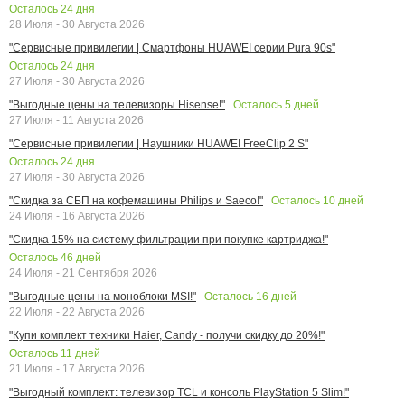
Осталось
24
дня
28 Июля - 30 Августа 2026
"Сервисные привилегии | Смартфоны HUAWEI серии Pura 90s"
Осталось
24
дня
27 Июля - 30 Августа 2026
Осталось
5
дней
"Выгодные цены на телевизоры Hisense!"
27 Июля - 11 Августа 2026
"Сервисные привилегии | Наушники HUAWEI FreeClip 2 S"
Осталось
24
дня
27 Июля - 30 Августа 2026
Осталось
10
дней
"Скидка за СБП на кофемашины Philips и Saeco!"
24 Июля - 16 Августа 2026
"Скидка 15% на систему фильтрации при покупке картриджа!"
Осталось
46
дней
24 Июля - 21 Сентября 2026
Осталось
16
дней
"Выгодные цены на моноблоки MSI!"
22 Июля - 22 Августа 2026
"Купи комплект техники Haier, Candy - получи скидку до 20%!"
Осталось
11
дней
21 Июля - 17 Августа 2026
"Выгодный комплект: телевизор TCL и консоль PlayStation 5 Slim!"