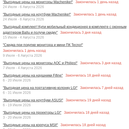
Закончилась
1
день назад
"Выгодные цены на мониторы Machenike!"
24 Июля - 6 Августа 2026
Закончилась
1
день назад
"Выгодные цены на ноутбуки Machenike!"
24 Июля - 6 Августа 2026
"Выгодный комплект! Купи мобильный кондиционер в комплекте с оконным
Закончилась
3
дня назад
адаптером Ballu и получи скидку"
15 Июля - 4 Августа 2026
"Скидка при покупке монитора и мини ПК Tecno!"
Закончилась
1
день назад
9 Июля - 6 Августа 2026
Закончилась
3
дня назад
"Выгодные цены на мониторы AOC и Philips!"
7 Июля - 4 Августа 2026
Закончилась
18
дней назад
"Выгодные цены на наушники Fifine"
6 - 20 Июля 2026
Закончилась
7
дней назад
"Выгодная цена на портативную колонку LG!"
6 - 31 Июля 2026
Закончилась
19
дней назад
"Выгодные цены на ноутбуки ASUS!"
6 - 19 Июля 2026
Закончилась
18
дней назад
"Выгодные цены на проекторы LG!"
3 - 20 Июля 2026
Закончилась
18
дней назад
"Выгодные цены на корпуса MSI!"