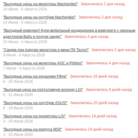
Закончилась
2
дня назад
"Выгодные цены на мониторы Machenike!"
24 Июля - 6 Августа 2026
Закончилась
2
дня назад
"Выгодные цены на ноутбуки Machenike!"
24 Июля - 6 Августа 2026
"Выгодный комплект! Купи мобильный кондиционер в комплекте с оконным
Закончилась
4
дня назад
адаптером Ballu и получи скидку"
15 Июля - 4 Августа 2026
Закончилась
2
дня назад
"Скидка при покупке монитора и мини ПК Tecno!"
9 Июля - 6 Августа 2026
Закончилась
4
дня назад
"Выгодные цены на мониторы AOC и Philips!"
7 Июля - 4 Августа 2026
Закончилась
19
дней назад
"Выгодные цены на наушники Fifine"
6 - 20 Июля 2026
Закончилась
8
дней назад
"Выгодная цена на портативную колонку LG!"
6 - 31 Июля 2026
Закончилась
20
дней назад
"Выгодные цены на ноутбуки ASUS!"
6 - 19 Июля 2026
Закончилась
19
дней назад
"Выгодные цены на проекторы LG!"
3 - 20 Июля 2026
Закончилась
19
дней назад
"Выгодные цены на корпуса MSI!"
3 - 20 Июля 2026