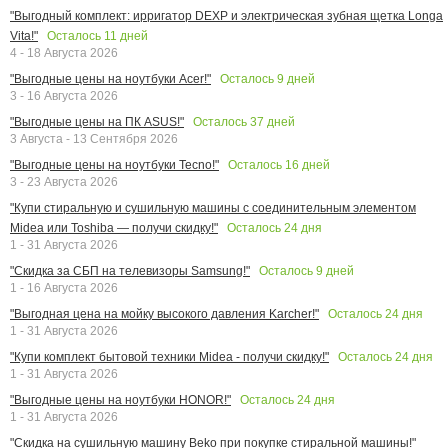
"Выгодный комплект: ирригатор DEXP и электрическая зубная щетка Longa
Осталось
11
дней
Vita!"
4 - 18 Августа 2026
Осталось
9
дней
"Выгодные цены на ноутбуки Acer!"
3 - 16 Августа 2026
Осталось
37
дней
"Выгодные цены на ПК ASUS!"
3 Августа - 13 Сентября 2026
Осталось
16
дней
"Выгодные цены на ноутбуки Tecno!"
3 - 23 Августа 2026
"Купи стиральную и сушильную машины с соединительным элементом
Осталось
24
дня
Midea или Toshiba — получи скидку!"
1 - 31 Августа 2026
Осталось
9
дней
"Скидка за СБП на телевизоры Samsung!"
1 - 16 Августа 2026
Осталось
24
дня
"Выгодная цена на мойку высокого давления Karcher!"
1 - 31 Августа 2026
Осталось
24
дня
"Купи комплект бытовой техники Midea - получи скидку!"
1 - 31 Августа 2026
Осталось
24
дня
"Выгодные цены на ноутбуки HONOR!"
1 - 31 Августа 2026
"Скидка на сушильную машину Beko при покупке стиральной машины!"