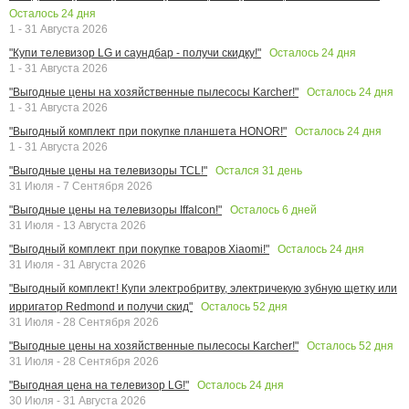
Осталось
24
дня
1 - 31 Августа 2026
Осталось
24
дня
"Купи телевизор LG и саундбар - получи скидку!"
1 - 31 Августа 2026
Осталось
24
дня
"Выгодные цены на хозяйственные пылесосы Karcher!"
1 - 31 Августа 2026
Осталось
24
дня
"Выгодный комплект при покупке планшета HONOR!"
1 - 31 Августа 2026
Остался
31
день
"Выгодные цены на телевизоры TCL!"
31 Июля - 7 Сентября 2026
Осталось
6
дней
"Выгодные цены на телевизоры Iffalcon!"
31 Июля - 13 Августа 2026
Осталось
24
дня
"Выгодный комплект при покупке товаров Xiaomi!"
31 Июля - 31 Августа 2026
"Выгодный комплект! Купи электробритву, электричекую зубную щетку или
Осталось
52
дня
ирригатор Redmond и получи скид"
31 Июля - 28 Сентября 2026
Осталось
52
дня
"Выгодные цены на хозяйственные пылесосы Karcher!"
31 Июля - 28 Сентября 2026
Осталось
24
дня
"Выгодная цена на телевизор LG!"
30 Июля - 31 Августа 2026