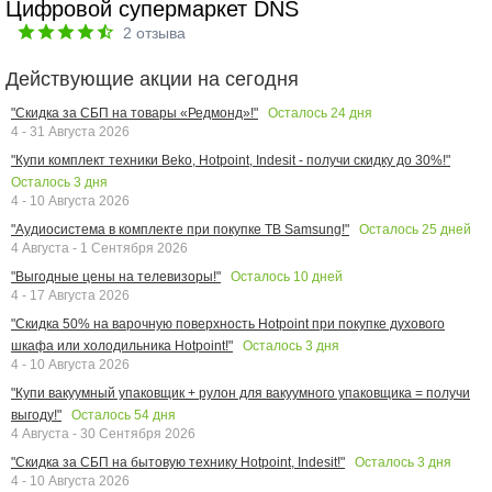
Цифровой супермаркет DNS
2
отзыва
Действующие акции на сегодня
Осталось
24
дня
"Скидка за СБП на товары «Редмонд»!"
4 - 31 Августа 2026
"Купи комплект техники Beko, Hotpoint, Indesit - получи скидку до 30%!"
Осталось
3
дня
4 - 10 Августа 2026
Осталось
25
дней
"Аудиосистема в комплекте при покупке ТВ Samsung!"
4 Августа - 1 Сентября 2026
Осталось
10
дней
"Выгодные цены на телевизоры!"
4 - 17 Августа 2026
"Скидка 50% на варочную поверхность Hotpoint при покупке духового
Осталось
3
дня
шкафа или холодильника Hotpoint!"
4 - 10 Августа 2026
"Купи вакуумный упаковщик + рулон для вакуумного упаковщика = получи
Осталось
54
дня
выгоду!"
4 Августа - 30 Сентября 2026
Осталось
3
дня
"Скидка за СБП на бытовую технику Hotpoint, Indesit!"
4 - 10 Августа 2026