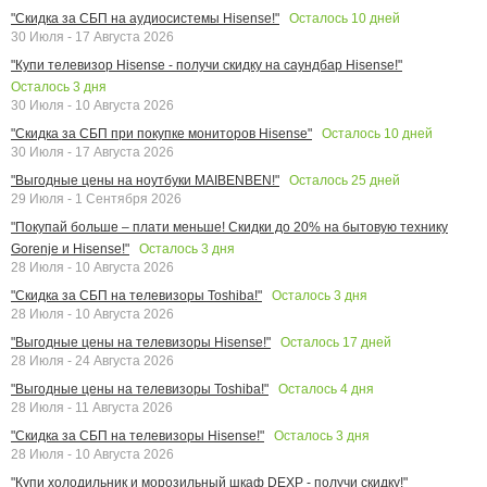
Осталось
10
дней
"Скидка за СБП на аудиосистемы Hisense!"
30 Июля - 17 Августа 2026
"Купи телевизор Hisense - получи скидку на саундбар Hisense!"
Осталось
3
дня
30 Июля - 10 Августа 2026
Осталось
10
дней
"Скидка за СБП при покупке мониторов Hisense"
30 Июля - 17 Августа 2026
Осталось
25
дней
"Выгодные цены на ноутбуки MAIBENBEN!"
29 Июля - 1 Сентября 2026
"Покупай больше – плати меньше! Скидки до 20% на бытовую технику
Осталось
3
дня
Gorenje и Hisense!"
28 Июля - 10 Августа 2026
Осталось
3
дня
"Скидка за СБП на телевизоры Toshiba!"
28 Июля - 10 Августа 2026
Осталось
17
дней
"Выгодные цены на телевизоры Hisense!"
28 Июля - 24 Августа 2026
Осталось
4
дня
"Выгодные цены на телевизоры Toshiba!"
28 Июля - 11 Августа 2026
Осталось
3
дня
"Скидка за СБП на телевизоры Hisense!"
28 Июля - 10 Августа 2026
"Купи холодильник и морозильный шкаф DEXP - получи скидку!"