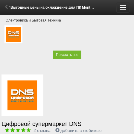
"Выгодные цены на охлаждение для ПК Montech!" (8 Мая - 8 Июня 2026)
Пере
Электроника и Бытовая Техника
меню
Показать все
Цифровой супермаркет DNS
2
отзыва
добавить в любимые