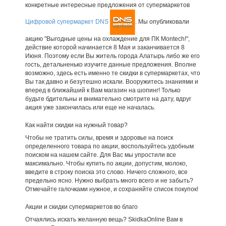
конкретные интересные предложения от супермаркетов
Цифровой супермаркет DNS
. Мы опубликовали
акцию "Выгодные цены на охлаждение для ПК Montech!",
действие которой начинается 8 Мая и заканчивается 8
Июня. Поэтому если Вы житель города Алатырь либо же его
гость, детальненько изучите данные предложения. Вполне
возможно, здесь есть именно те скидки в супермаркетах, что
Вы так давно и безутешно искали. Вооружитесь знаниями и
вперед в ближайший к Вам магазин на шопинг! Только
будьте бдительны и внимательно смотрите на дату, вдруг
акция уже закончилась или еще не началась.
Как найти скидки на нужный товар?
Чтобы не тратить силы, время и здоровье на поиск
определенного товара по акции, воспользуйтесь удобным
поиском на нашем сайте. Для Вас мы упростили все
максимально. Чтобы купить по акции, допустим, молоко,
введите в строку поиска это слово. Ничего сложного, все
предельно ясно. Нужно выбрать много всего и не забыть?
Отмечайте галочками нужное, и сохраняйте список покупок!
Акции и скидки супермаркетов во благо
Отчаялись искать желанную вещь? SkidkaOnline Вам в