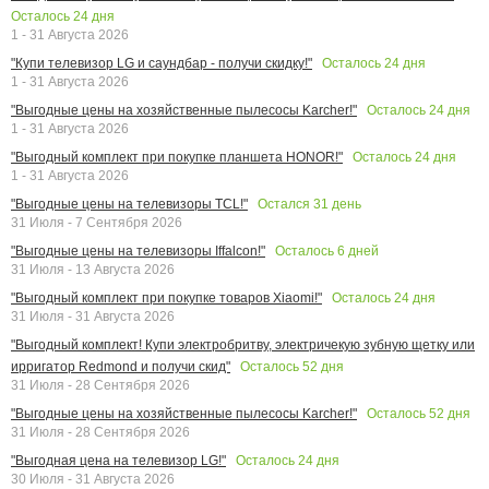
Осталось
24
дня
1 - 31 Августа 2026
Осталось
24
дня
"Купи телевизор LG и саундбар - получи скидку!"
1 - 31 Августа 2026
Осталось
24
дня
"Выгодные цены на хозяйственные пылесосы Karcher!"
1 - 31 Августа 2026
Осталось
24
дня
"Выгодный комплект при покупке планшета HONOR!"
1 - 31 Августа 2026
Остался
31
день
"Выгодные цены на телевизоры TCL!"
31 Июля - 7 Сентября 2026
Осталось
6
дней
"Выгодные цены на телевизоры Iffalcon!"
31 Июля - 13 Августа 2026
Осталось
24
дня
"Выгодный комплект при покупке товаров Xiaomi!"
31 Июля - 31 Августа 2026
"Выгодный комплект! Купи электробритву, электричекую зубную щетку или
Осталось
52
дня
ирригатор Redmond и получи скид"
31 Июля - 28 Сентября 2026
Осталось
52
дня
"Выгодные цены на хозяйственные пылесосы Karcher!"
31 Июля - 28 Сентября 2026
Осталось
24
дня
"Выгодная цена на телевизор LG!"
30 Июля - 31 Августа 2026