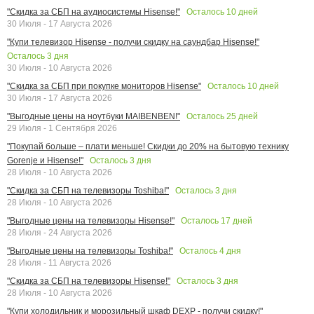
Осталось
10
дней
"Скидка за СБП на аудиосистемы Hisense!"
30 Июля - 17 Августа 2026
"Купи телевизор Hisense - получи скидку на саундбар Hisense!"
Осталось
3
дня
30 Июля - 10 Августа 2026
Осталось
10
дней
"Скидка за СБП при покупке мониторов Hisense"
30 Июля - 17 Августа 2026
Осталось
25
дней
"Выгодные цены на ноутбуки MAIBENBEN!"
29 Июля - 1 Сентября 2026
"Покупай больше – плати меньше! Скидки до 20% на бытовую технику
Осталось
3
дня
Gorenje и Hisense!"
28 Июля - 10 Августа 2026
Осталось
3
дня
"Скидка за СБП на телевизоры Toshiba!"
28 Июля - 10 Августа 2026
Осталось
17
дней
"Выгодные цены на телевизоры Hisense!"
28 Июля - 24 Августа 2026
Осталось
4
дня
"Выгодные цены на телевизоры Toshiba!"
28 Июля - 11 Августа 2026
Осталось
3
дня
"Скидка за СБП на телевизоры Hisense!"
28 Июля - 10 Августа 2026
"Купи холодильник и морозильный шкаф DEXP - получи скидку!"