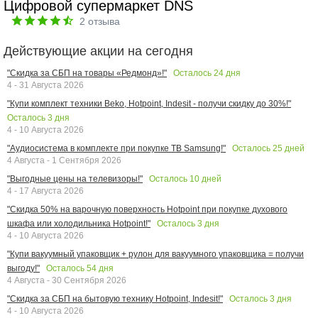
Цифровой супермаркет DNS
2
отзыва
Действующие акции на сегодня
Осталось
24
дня
"Скидка за СБП на товары «Редмонд»!"
4 - 31 Августа 2026
"Купи комплект техники Beko, Hotpoint, Indesit - получи скидку до 30%!"
Осталось
3
дня
4 - 10 Августа 2026
Осталось
25
дней
"Аудиосистема в комплекте при покупке ТВ Samsung!"
4 Августа - 1 Сентября 2026
Осталось
10
дней
"Выгодные цены на телевизоры!"
4 - 17 Августа 2026
"Скидка 50% на варочную поверхность Hotpoint при покупке духового
Осталось
3
дня
шкафа или холодильника Hotpoint!"
4 - 10 Августа 2026
"Купи вакуумный упаковщик + рулон для вакуумного упаковщика = получи
Осталось
54
дня
выгоду!"
4 Августа - 30 Сентября 2026
Осталось
3
дня
"Скидка за СБП на бытовую технику Hotpoint, Indesit!"
4 - 10 Августа 2026