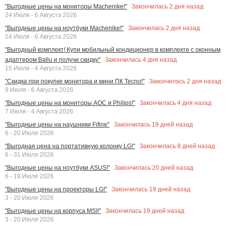
Закончилась
2
дня назад
"Выгодные цены на мониторы Machenike!"
24 Июля - 6 Августа 2026
Закончилась
2
дня назад
"Выгодные цены на ноутбуки Machenike!"
24 Июля - 6 Августа 2026
"Выгодный комплект! Купи мобильный кондиционер в комплекте с оконным
Закончилась
4
дня назад
адаптером Ballu и получи скидку"
15 Июля - 4 Августа 2026
Закончилась
2
дня назад
"Скидка при покупке монитора и мини ПК Tecno!"
9 Июля - 6 Августа 2026
Закончилась
4
дня назад
"Выгодные цены на мониторы AOC и Philips!"
7 Июля - 4 Августа 2026
Закончилась
19
дней назад
"Выгодные цены на наушники Fifine"
6 - 20 Июля 2026
Закончилась
8
дней назад
"Выгодная цена на портативную колонку LG!"
6 - 31 Июля 2026
Закончилась
20
дней назад
"Выгодные цены на ноутбуки ASUS!"
6 - 19 Июля 2026
Закончилась
19
дней назад
"Выгодные цены на проекторы LG!"
3 - 20 Июля 2026
Закончилась
19
дней назад
"Выгодные цены на корпуса MSI!"
3 - 20 Июля 2026