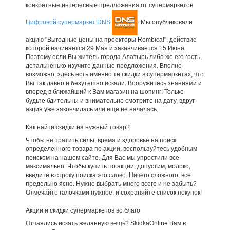
конкретные интересные предложения от супермаркетов
Цифровой супермаркет DNS
. Мы опубликовали
акцию "Выгодные цены на проекторы Rombica!", действие
которой начинается 29 Мая и заканчивается 15 Июня.
Поэтому если Вы житель города Алатырь либо же его гость,
детальненько изучите данные предложения. Вполне
возможно, здесь есть именно те скидки в супермаркетах, что
Вы так давно и безутешно искали. Вооружитесь знаниями и
вперед в ближайший к Вам магазин на шопинг! Только
будьте бдительны и внимательно смотрите на дату, вдруг
акция уже закончилась или еще не началась.
Как найти скидки на нужный товар?
Чтобы не тратить силы, время и здоровье на поиск
определенного товара по акции, воспользуйтесь удобным
поиском на нашем сайте. Для Вас мы упростили все
максимально. Чтобы купить по акции, допустим, молоко,
введите в строку поиска это слово. Ничего сложного, все
предельно ясно. Нужно выбрать много всего и не забыть?
Отмечайте галочками нужное, и сохраняйте список покупок!
Акции и скидки супермаркетов во благо
Отчаялись искать желанную вещь? SkidkaOnline Вам в