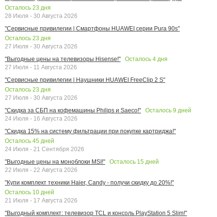
Осталось
23
дня
28 Июля - 30 Августа 2026
"Сервисные привилегии | Смартфоны HUAWEI серии Pura 90s"
Осталось
23
дня
27 Июля - 30 Августа 2026
Осталось
4
дня
"Выгодные цены на телевизоры Hisense!"
27 Июля - 11 Августа 2026
"Сервисные привилегии | Наушники HUAWEI FreeClip 2 S"
Осталось
23
дня
27 Июля - 30 Августа 2026
Осталось
9
дней
"Скидка за СБП на кофемашины Philips и Saeco!"
24 Июля - 16 Августа 2026
"Скидка 15% на систему фильтрации при покупке картриджа!"
Осталось
45
дней
24 Июля - 21 Сентября 2026
Осталось
15
дней
"Выгодные цены на моноблоки MSI!"
22 Июля - 22 Августа 2026
"Купи комплект техники Haier, Candy - получи скидку до 20%!"
Осталось
10
дней
21 Июля - 17 Августа 2026
"Выгодный комплект: телевизор TCL и консоль PlayStation 5 Slim!"