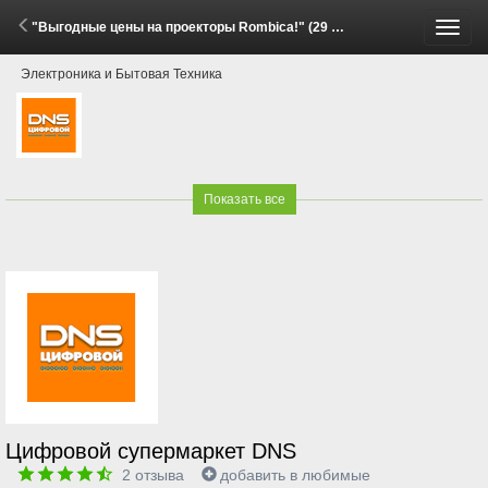
"Выгодные цены на проекторы Rombica!" (29 Мая - 15 Июня 2026)
Пере
Электроника и Бытовая Техника
меню
Показать все
Цифровой супермаркет DNS
2
отзыва
добавить в любимые