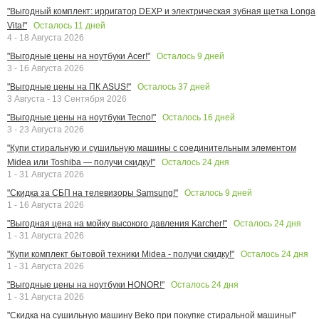
"Выгодный комплект: ирригатор DEXP и электрическая зубная щетка Longa
Осталось
11
дней
Vita!"
4 - 18 Августа 2026
Осталось
9
дней
"Выгодные цены на ноутбуки Acer!"
3 - 16 Августа 2026
Осталось
37
дней
"Выгодные цены на ПК ASUS!"
3 Августа - 13 Сентября 2026
Осталось
16
дней
"Выгодные цены на ноутбуки Tecno!"
3 - 23 Августа 2026
"Купи стиральную и сушильную машины с соединительным элементом
Осталось
24
дня
Midea или Toshiba — получи скидку!"
1 - 31 Августа 2026
Осталось
9
дней
"Скидка за СБП на телевизоры Samsung!"
1 - 16 Августа 2026
Осталось
24
дня
"Выгодная цена на мойку высокого давления Karcher!"
1 - 31 Августа 2026
Осталось
24
дня
"Купи комплект бытовой техники Midea - получи скидку!"
1 - 31 Августа 2026
Осталось
24
дня
"Выгодные цены на ноутбуки HONOR!"
1 - 31 Августа 2026
"Скидка на сушильную машину Beko при покупке стиральной машины!"