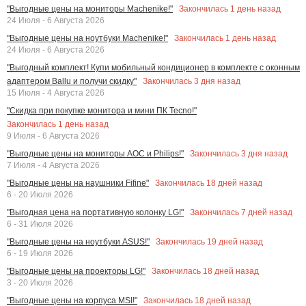
Закончилась
1
день назад
"Выгодные цены на мониторы Machenike!"
24 Июля - 6 Августа 2026
Закончилась
1
день назад
"Выгодные цены на ноутбуки Machenike!"
24 Июля - 6 Августа 2026
"Выгодный комплект! Купи мобильный кондиционер в комплекте с оконным
Закончилась
3
дня назад
адаптером Ballu и получи скидку"
15 Июля - 4 Августа 2026
"Скидка при покупке монитора и мини ПК Tecno!"
Закончилась
1
день назад
9 Июля - 6 Августа 2026
Закончилась
3
дня назад
"Выгодные цены на мониторы AOC и Philips!"
7 Июля - 4 Августа 2026
Закончилась
18
дней назад
"Выгодные цены на наушники Fifine"
6 - 20 Июля 2026
Закончилась
7
дней назад
"Выгодная цена на портативную колонку LG!"
6 - 31 Июля 2026
Закончилась
19
дней назад
"Выгодные цены на ноутбуки ASUS!"
6 - 19 Июля 2026
Закончилась
18
дней назад
"Выгодные цены на проекторы LG!"
3 - 20 Июля 2026
Закончилась
18
дней назад
"Выгодные цены на корпуса MSI!"