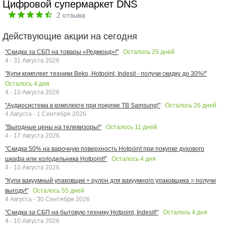
Цифровой супермаркет DNS
2
отзыва
Действующие акции на сегодня
Осталось
25
дней
"Скидка за СБП на товары «Редмонд»!"
4 - 31 Августа 2026
"Купи комплект техники Beko, Hotpoint, Indesit - получи скидку до 30%!"
Осталось
4
дня
4 - 10 Августа 2026
Осталось
26
дней
"Аудиосистема в комплекте при покупке ТВ Samsung!"
4 Августа - 1 Сентября 2026
Осталось
11
дней
"Выгодные цены на телевизоры!"
4 - 17 Августа 2026
"Скидка 50% на варочную поверхность Hotpoint при покупке духового
Осталось
4
дня
шкафа или холодильника Hotpoint!"
4 - 10 Августа 2026
"Купи вакуумный упаковщик + рулон для вакуумного упаковщика = получи
Осталось
55
дней
выгоду!"
4 Августа - 30 Сентября 2026
Осталось
4
дня
"Скидка за СБП на бытовую технику Hotpoint, Indesit!"
4 - 10 Августа 2026