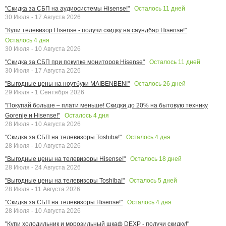
Осталось
11
дней
"Скидка за СБП на аудиосистемы Hisense!"
30 Июля - 17 Августа 2026
"Купи телевизор Hisense - получи скидку на саундбар Hisense!"
Осталось
4
дня
30 Июля - 10 Августа 2026
Осталось
11
дней
"Скидка за СБП при покупке мониторов Hisense"
30 Июля - 17 Августа 2026
Осталось
26
дней
"Выгодные цены на ноутбуки MAIBENBEN!"
29 Июля - 1 Сентября 2026
"Покупай больше – плати меньше! Скидки до 20% на бытовую технику
Осталось
4
дня
Gorenje и Hisense!"
28 Июля - 10 Августа 2026
Осталось
4
дня
"Скидка за СБП на телевизоры Toshiba!"
28 Июля - 10 Августа 2026
Осталось
18
дней
"Выгодные цены на телевизоры Hisense!"
28 Июля - 24 Августа 2026
Осталось
5
дней
"Выгодные цены на телевизоры Toshiba!"
28 Июля - 11 Августа 2026
Осталось
4
дня
"Скидка за СБП на телевизоры Hisense!"
28 Июля - 10 Августа 2026
"Купи холодильник и морозильный шкаф DEXP - получи скидку!"