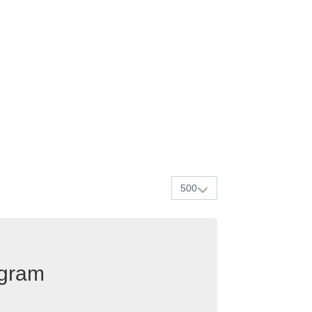
500
egram