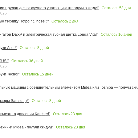
Осталось
53
дня
к + рулон для вакуумного упаковщика = получи выгоду!"
2026
Осталось
2
дня
 технику Hotpoint, Indesit!"
Осталось
10
дней
игатор DEXP и электрическая зубная щетка Longa Vita!"
Осталось
8
дней
ки Acer!"
Осталось
36
дней
SUS!"
2026
Осталось
15
дней
уки Tecno!"
льную машины с соединительным элементом Midea или Toshiba — получи скид
Осталось
8
дней
изоры Samsung!"
Осталось
23
дня
высокого давления Karcher!"
Осталось
23
дня
ехники Midea - получи скидку!"