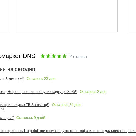
рмаркет DNS
2
отзыва
ии на сегодня
Осталось
23
дня
ы «Редмонд»!"
Осталось
2
дня
o, Hotpoint, Indesit - получи скидку до 30%!"
Осталось
24
дня
те при покупке ТВ Samsung!"
026
Осталось
9
дней
изоры!"
поверхность Hotpoint при покупке духового шкафа или холодильника Hotpoint!