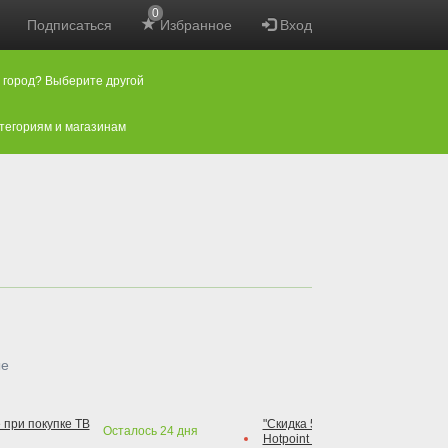
0
Подписаться
Избранное
Вход
 город? Выберите другой
атегориям и магазинам
ые
 при покупке ТВ
"Скидка 50% на варочную повер
Осталось
24
дня
Hotpoint при покупке духового 