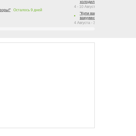
холодильника Hotpoint!"
4 - 10 Августа 2026
зоры!"
Осталось
9
дней
"Купи вакуумный упаковщик + р
вакуумного упаковщика = получи
4 Августа - 30 Сентября 2026