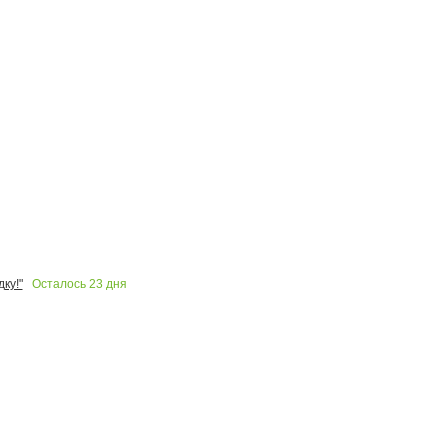
Осталось
23
дня
ку!"