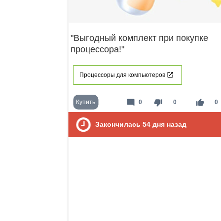
"Выгодный комплект при покупке
процессора!"
Процессоры для компьютеров
mode_comment
thumb_down
thumb_up
Купить
0
0
0
Закончилась
54
дня назад