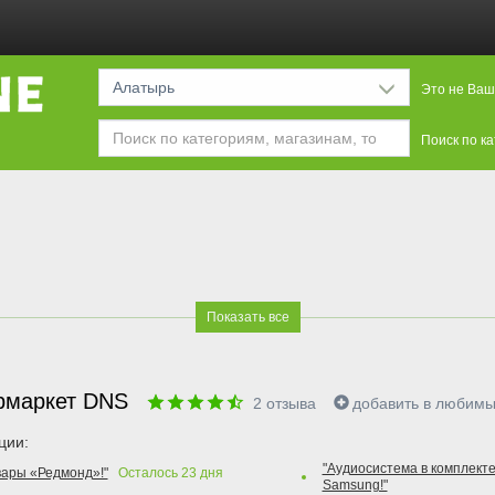
Алатырь
Это не Ваш
Поиск по к
Показать все
рмаркет DNS
2
отзыва
добавить в любим
ции:
"Аудиосистема в комплекте
вары «Редмонд»!"
Осталось
23
дня
Samsung!"