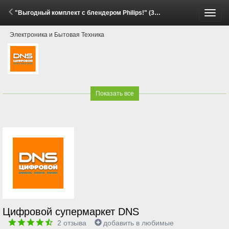
"Выгодный комплект с блендером Philips!" (30 Апреля - 31 Мая 2026)
Пере
Электроника и Бытовая Техника
меню
Показать все
Цифровой супермаркет DNS
2
отзыва
добавить в любимые