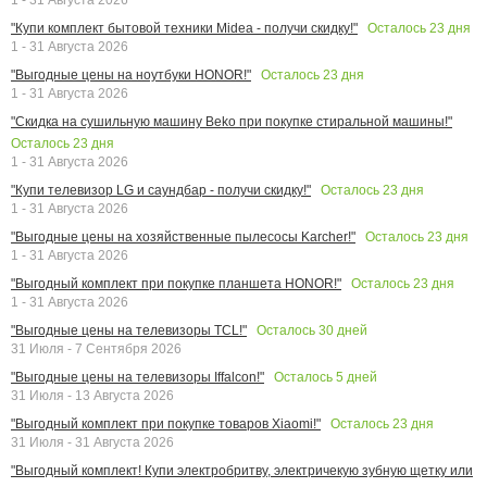
Осталось
23
дня
"Купи комплект бытовой техники Midea - получи скидку!"
1 - 31 Августа 2026
Осталось
23
дня
"Выгодные цены на ноутбуки HONOR!"
1 - 31 Августа 2026
"Скидка на сушильную машину Beko при покупке стиральной машины!"
Осталось
23
дня
1 - 31 Августа 2026
Осталось
23
дня
"Купи телевизор LG и саундбар - получи скидку!"
1 - 31 Августа 2026
Осталось
23
дня
"Выгодные цены на хозяйственные пылесосы Karcher!"
1 - 31 Августа 2026
Осталось
23
дня
"Выгодный комплект при покупке планшета HONOR!"
1 - 31 Августа 2026
Осталось
30
дней
"Выгодные цены на телевизоры TCL!"
31 Июля - 7 Сентября 2026
Осталось
5
дней
"Выгодные цены на телевизоры Iffalcon!"
31 Июля - 13 Августа 2026
Осталось
23
дня
"Выгодный комплект при покупке товаров Xiaomi!"
31 Июля - 31 Августа 2026
"Выгодный комплект! Купи электробритву, электричекую зубную щетку или