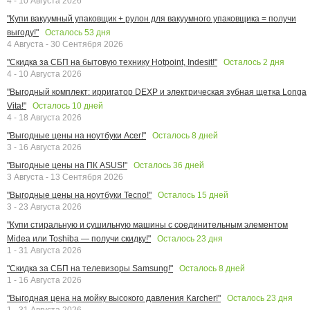
4 - 10 Августа 2026
"Купи вакуумный упаковщик + рулон для вакуумного упаковщика = получи
Осталось
53
дня
выгоду!"
4 Августа - 30 Сентября 2026
Осталось
2
дня
"Скидка за СБП на бытовую технику Hotpoint, Indesit!"
4 - 10 Августа 2026
"Выгодный комплект: ирригатор DEXP и электрическая зубная щетка Longa
Осталось
10
дней
Vita!"
4 - 18 Августа 2026
Осталось
8
дней
"Выгодные цены на ноутбуки Acer!"
3 - 16 Августа 2026
Осталось
36
дней
"Выгодные цены на ПК ASUS!"
3 Августа - 13 Сентября 2026
Осталось
15
дней
"Выгодные цены на ноутбуки Tecno!"
3 - 23 Августа 2026
"Купи стиральную и сушильную машины с соединительным элементом
Осталось
23
дня
Midea или Toshiba — получи скидку!"
1 - 31 Августа 2026
Осталось
8
дней
"Скидка за СБП на телевизоры Samsung!"
1 - 16 Августа 2026
Осталось
23
дня
"Выгодная цена на мойку высокого давления Karcher!"
1 - 31 Августа 2026