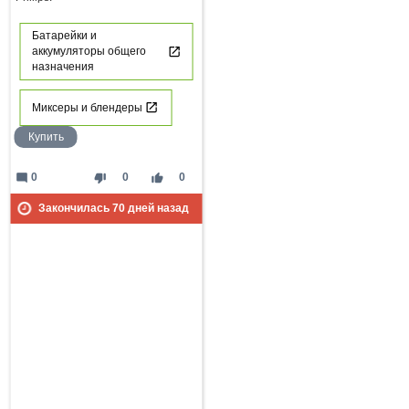
Батарейки и
аккумуляторы общего
назначения
Миксеры и блендеры
Купить
mode_comment
thumb_down
thumb_up
0
0
0
Закончилась
70
дней назад