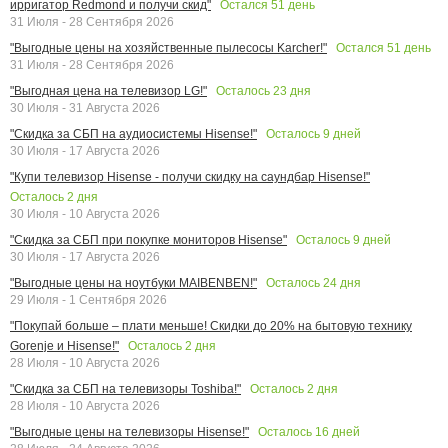
Остался
51
день
ирригатор Redmond и получи скид"
31 Июля - 28 Сентября 2026
Остался
51
день
"Выгодные цены на хозяйственные пылесосы Karcher!"
31 Июля - 28 Сентября 2026
Осталось
23
дня
"Выгодная цена на телевизор LG!"
30 Июля - 31 Августа 2026
Осталось
9
дней
"Скидка за СБП на аудиосистемы Hisense!"
30 Июля - 17 Августа 2026
"Купи телевизор Hisense - получи скидку на саундбар Hisense!"
Осталось
2
дня
30 Июля - 10 Августа 2026
Осталось
9
дней
"Скидка за СБП при покупке мониторов Hisense"
30 Июля - 17 Августа 2026
Осталось
24
дня
"Выгодные цены на ноутбуки MAIBENBEN!"
29 Июля - 1 Сентября 2026
"Покупай больше – плати меньше! Скидки до 20% на бытовую технику
Осталось
2
дня
Gorenje и Hisense!"
28 Июля - 10 Августа 2026
Осталось
2
дня
"Скидка за СБП на телевизоры Toshiba!"
28 Июля - 10 Августа 2026
Осталось
16
дней
"Выгодные цены на телевизоры Hisense!"