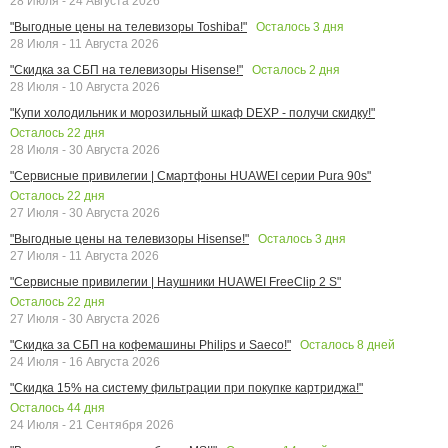
28 Июля - 24 Августа 2026
Осталось
3
дня
"Выгодные цены на телевизоры Toshiba!"
28 Июля - 11 Августа 2026
Осталось
2
дня
"Скидка за СБП на телевизоры Hisense!"
28 Июля - 10 Августа 2026
"Купи холодильник и морозильный шкаф DEXP - получи скидку!"
Осталось
22
дня
28 Июля - 30 Августа 2026
"Сервисные привилегии | Смартфоны HUAWEI серии Pura 90s"
Осталось
22
дня
27 Июля - 30 Августа 2026
Осталось
3
дня
"Выгодные цены на телевизоры Hisense!"
27 Июля - 11 Августа 2026
"Сервисные привилегии | Наушники HUAWEI FreeClip 2 S"
Осталось
22
дня
27 Июля - 30 Августа 2026
Осталось
8
дней
"Скидка за СБП на кофемашины Philips и Saeco!"
24 Июля - 16 Августа 2026
"Скидка 15% на систему фильтрации при покупке картриджа!"
Осталось
44
дня
24 Июля - 21 Сентября 2026