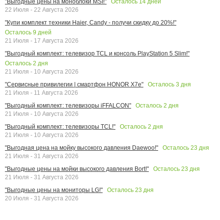
Осталось
14
дней
"Выгодные цены на моноблоки MSI!"
22 Июля - 22 Августа 2026
"Купи комплект техники Haier, Candy - получи скидку до 20%!"
Осталось
9
дней
21 Июля - 17 Августа 2026
"Выгодный комплект: телевизор TCL и консоль PlayStation 5 Slim!"
Осталось
2
дня
21 Июля - 10 Августа 2026
Осталось
3
дня
"Сервисные привилегии | смартфон HONOR X7e"
21 Июля - 11 Августа 2026
Осталось
2
дня
"Выгодный комплект: телевизоры iFFALCON"
21 Июля - 10 Августа 2026
Осталось
2
дня
"Выгодный комплект: телевизоры TCL!"
21 Июля - 10 Августа 2026
Осталось
23
дня
"Выгодная цена на мойку высокого давления Daewoo!"
21 Июля - 31 Августа 2026
Осталось
23
дня
"Выгодные цены на мойки высокого давления Bort!"
21 Июля - 31 Августа 2026
Осталось
23
дня
"Выгодные цены на мониторы LG!"
20 Июля - 31 Августа 2026