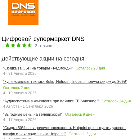
Цифровой супермаркет DNS
2
отзыва
Действующие акции на сегодня
Осталось
23
дня
"Скидка за СБП на товары «Редмонд»!"
4 - 31 Августа 2026
"Купи комплект техники Beko, Hotpoint, Indesit - получи скидку до 30%!"
Осталось
2
дня
4 - 10 Августа 2026
Осталось
24
дня
"Аудиосистема в комплекте при покупке ТВ Samsung!"
4 Августа - 1 Сентября 2026
Осталось
9
дней
"Выгодные цены на телевизоры!"
4 - 17 Августа 2026
"Скидка 50% на варочную поверхность Hotpoint при покупке духового
Осталось
2
дня
шкафа или холодильника Hotpoint!"