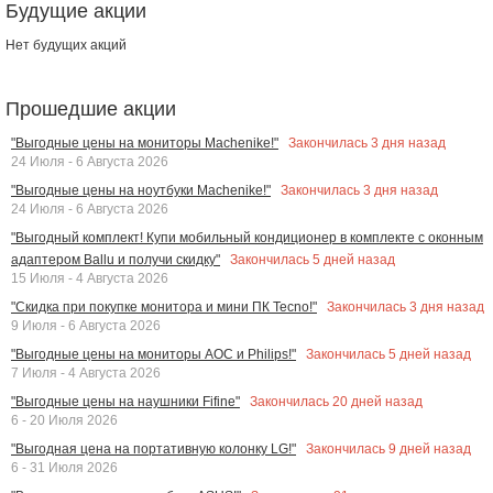
Будущие акции
Нет будущих акций
Прошедшие акции
Закончилась
3
дня назад
"Выгодные цены на мониторы Machenike!"
24 Июля - 6 Августа 2026
Закончилась
3
дня назад
"Выгодные цены на ноутбуки Machenike!"
24 Июля - 6 Августа 2026
"Выгодный комплект! Купи мобильный кондиционер в комплекте с оконным
Закончилась
5
дней назад
адаптером Ballu и получи скидку"
15 Июля - 4 Августа 2026
Закончилась
3
дня назад
"Скидка при покупке монитора и мини ПК Tecno!"
9 Июля - 6 Августа 2026
Закончилась
5
дней назад
"Выгодные цены на мониторы AOC и Philips!"
7 Июля - 4 Августа 2026
Закончилась
20
дней назад
"Выгодные цены на наушники Fifine"
6 - 20 Июля 2026
Закончилась
9
дней назад
"Выгодная цена на портативную колонку LG!"
6 - 31 Июля 2026