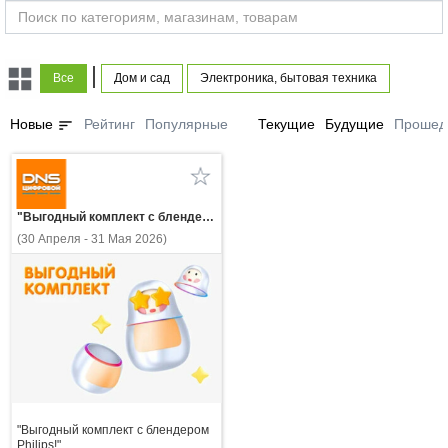
|
Все
Дом и сад
Электроника, бытовая техника
sort
Новые
Рейтинг
Популярные
Текущие
Будущие
Прошед
"Выгодный комплект с блендером Philips!"
(30 Апреля - 31 Мая 2026)
"Выгодный комплект с блендером
Philips!"