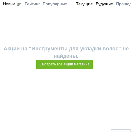
sort
Новые
Рейтинг
Популярные
Текущие
Будущие
Прошед
Акции на "Инструменты для укладки волос" не
найдены.
Смотреть все акции магазина