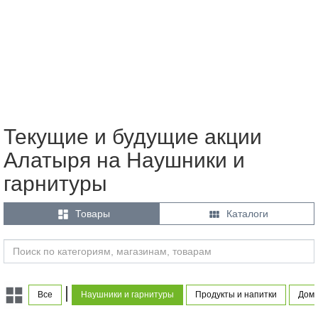
Текущие и будущие акции
Алатыря на Наушники и
гарнитуры


Товары
Каталоги
|
Все
Наушники и гарнитуры
Продукты и напитки
Дом 