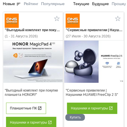
sort
Новые
Рейтинг
Популярные
Текущие
Будущие
Прошед
"Выгодный комплект при покупке планшета HONOR!"
"Сервисные привилегии | Наушники HUAWEI FreeClip 2 S"
(1 - 31 Августа 2026)
(27 Июля - 30 Августа 2026)
"Выгодный комплект при покупке
"Сервисные привилегии |
планшета HONOR!"
Наушники HUAWEI FreeClip 2 S"
Планшетные ПК
Наушники и гарнитуры
Купить
Наушники и гарнитуры