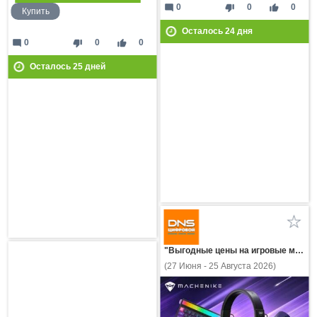
mode_comment
thumb_down
thumb_up
0
0
0
Купить
Осталось
24
дня
mode_comment
thumb_down
thumb_up
0
0
0
Осталось
25
дней
"Выгодные цены на игровые мыши, клавиатуры и наушники Machenike!"
(27 Июня - 25 Августа 2026)