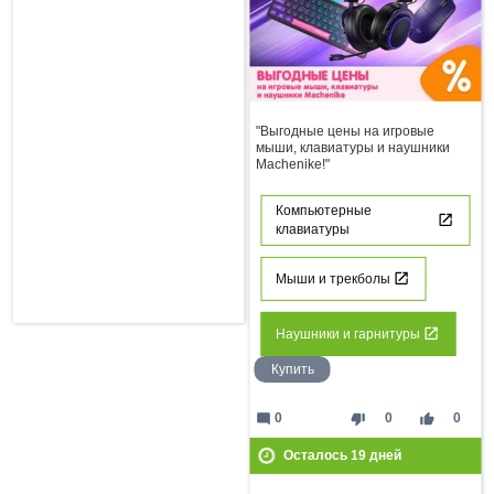
"Выгодные цены на игровые
мыши, клавиатуры и наушники
Machenike!"
Компьютерные
клавиатуры
Мыши и трекболы
Наушники и гарнитуры
Купить
mode_comment
thumb_down
thumb_up
0
0
0
Осталось
19
дней