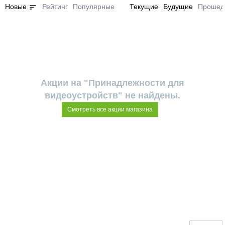
sort
Новые
Рейтинг
Популярные
Текущие
Будущие
Прошед
Акции на "Принадлежности для
видеоустройств" не найдены.
Смотреть все акции магазина