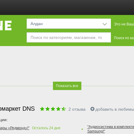
Алдан
Это не Ваш
Поиск по к
Показать все
рмаркет DNS
2
отзыва
добавить в любим
ции:
"Аудиосистема в комплекте
вары «Редмонд»!"
Осталось
24
дня
Samsung!"