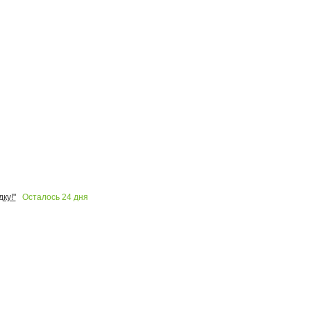
Осталось
24
дня
ку!"