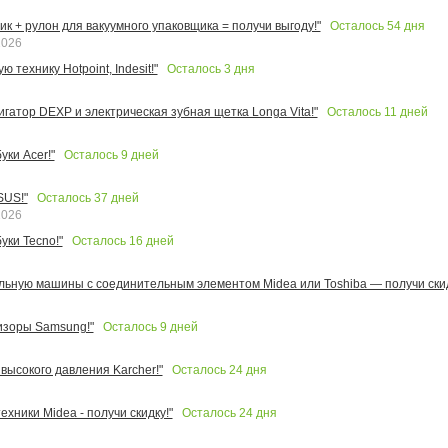
Осталось
54
дня
к + рулон для вакуумного упаковщика = получи выгоду!"
2026
Осталось
3
дня
 технику Hotpoint, Indesit!"
Осталось
11
дней
игатор DEXP и электрическая зубная щетка Longa Vita!"
Осталось
9
дней
ки Acer!"
Осталось
37
дней
SUS!"
2026
Осталось
16
дней
уки Tecno!"
льную машины с соединительным элементом Midea или Toshiba — получи скид
Осталось
9
дней
изоры Samsung!"
Осталось
24
дня
высокого давления Karcher!"
Осталось
24
дня
ехники Midea - получи скидку!"