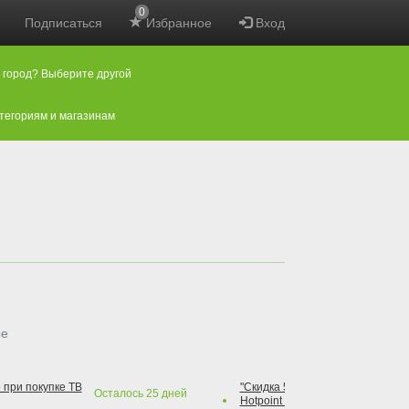
0
Подписаться
Избранное
Вход
 город? Выберите другой
атегориям и магазинам
ые
 при покупке ТВ
"Скидка 50% на варочную повер
Осталось
25
дней
Hotpoint при покупке духового 