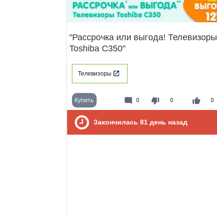
"Рассрочка или выгода! Телевизоры
Toshiba С350"
Телевизоры
mode_comment
thumb_down
thumb_up
Купить
0
0
0
Закончилась
81
день назад