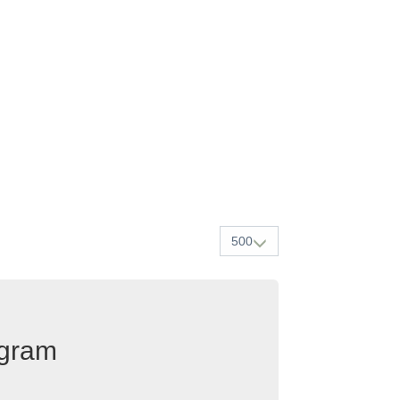
500
egram