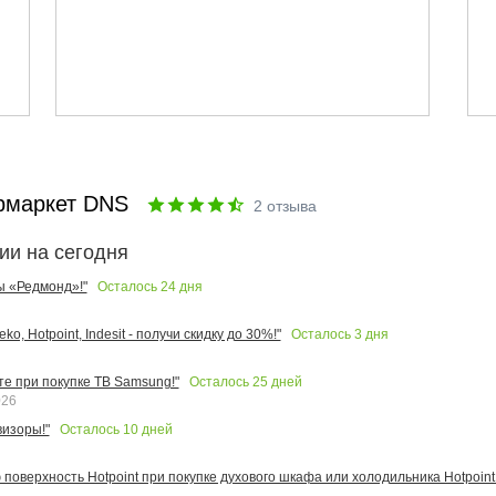
рмаркет DNS
2
отзыва
ии на сегодня
Осталось
24
дня
ы «Редмонд»!"
Осталось
3
дня
o, Hotpoint, Indesit - получи скидку до 30%!"
Осталось
25
дней
те при покупке ТВ Samsung!"
026
Осталось
10
дней
изоры!"
поверхность Hotpoint при покупке духового шкафа или холодильника Hotpoint!