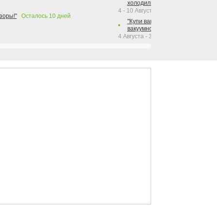
холодильника Hotpoint!"
4 - 10 Августа 2026
зоры!"
Осталось
10
дней
"Купи вакуумный упаковщик + р
вакуумного упаковщика = получи
4 Августа - 30 Сентября 2026