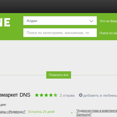
Алдан
Это не Ваш
Поиск по к
Показать все
рмаркет DNS
2
отзыва
добавить в любим
ции:
"Аудиосистема в комплекте
вары «Редмонд»!"
Осталось
25
дней
Samsung!"