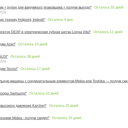
Осталось
55
дней
к + рулон для вакуумного упаковщика = получи выгоду!"
2026
Осталось
4
дня
 технику Hotpoint, Indesit!"
Осталось
12
дней
игатор DEXP и электрическая зубная щетка Longa Vita!"
Осталось
10
дней
ки Acer!"
Осталось
38
дней
SUS!"
2026
Осталось
17
дней
уки Tecno!"
льную машины с соединительным элементом Midea или Toshiba — получи скид
Осталось
10
дней
изоры Samsung!"
Осталось
25
дней
высокого давления Karcher!"
Осталось
25
дней
ехники Midea - получи скидку!"