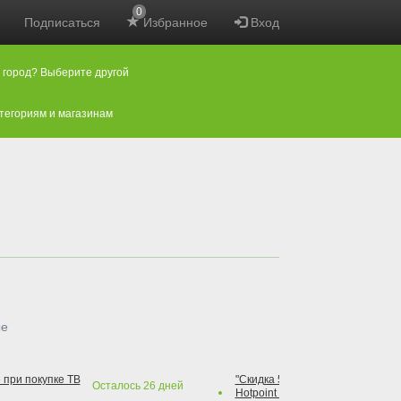
0
Подписаться
Избранное
Вход
 город? Выберите другой
атегориям и магазинам
ые
 при покупке ТВ
"Скидка 50% на варочную повер
Осталось
26
дней
Hotpoint при покупке духового 