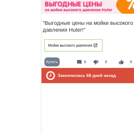
"Выгодные цены на мойки высокого
давления Huter!"
Мойки высокого давления
mode_comment
thumb_down
thumb_up
Купить
0
0
0
Закончилась
68
дней назад