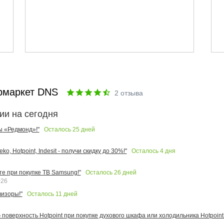
рмаркет DNS
2
отзыва
ии на сегодня
Осталось
25
дней
ы «Редмонд»!"
Осталось
4
дня
o, Hotpoint, Indesit - получи скидку до 30%!"
Осталось
26
дней
те при покупке ТВ Samsung!"
026
Осталось
11
дней
изоры!"
поверхность Hotpoint при покупке духового шкафа или холодильника Hotpoint!