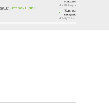
холодильника Hotpoint!"
4 - 10 Августа 2026
зоры!"
Осталось
11
дней
"Купи вакуумный упаковщик + р
вакуумного упаковщика = получи
4 Августа - 30 Сентября 2026