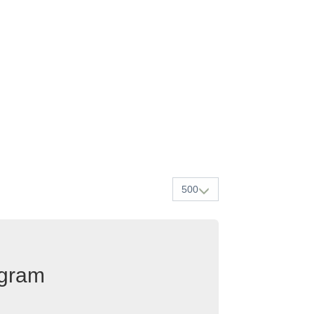
500
egram