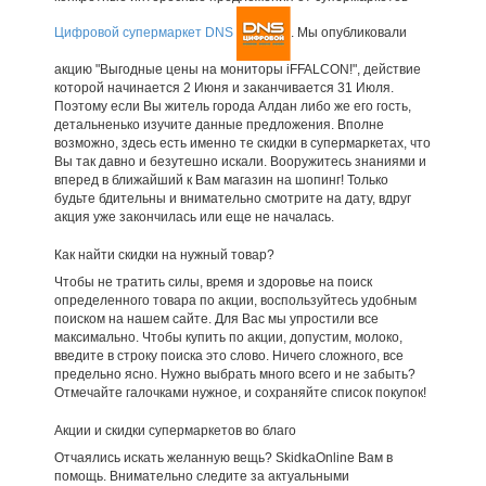
Цифровой супермаркет DNS
. Мы опубликовали
акцию "Выгодные цены на мониторы iFFALCON!", действие
которой начинается 2 Июня и заканчивается 31 Июля.
Поэтому если Вы житель города Алдан либо же его гость,
детальненько изучите данные предложения. Вполне
возможно, здесь есть именно те скидки в супермаркетах, что
Вы так давно и безутешно искали. Вооружитесь знаниями и
вперед в ближайший к Вам магазин на шопинг! Только
будьте бдительны и внимательно смотрите на дату, вдруг
акция уже закончилась или еще не началась.
Как найти скидки на нужный товар?
Чтобы не тратить силы, время и здоровье на поиск
определенного товара по акции, воспользуйтесь удобным
поиском на нашем сайте. Для Вас мы упростили все
максимально. Чтобы купить по акции, допустим, молоко,
введите в строку поиска это слово. Ничего сложного, все
предельно ясно. Нужно выбрать много всего и не забыть?
Отмечайте галочками нужное, и сохраняйте список покупок!
Акции и скидки супермаркетов во благо
Отчаялись искать желанную вещь? SkidkaOnline Вам в
помощь. Внимательно следите за актуальными