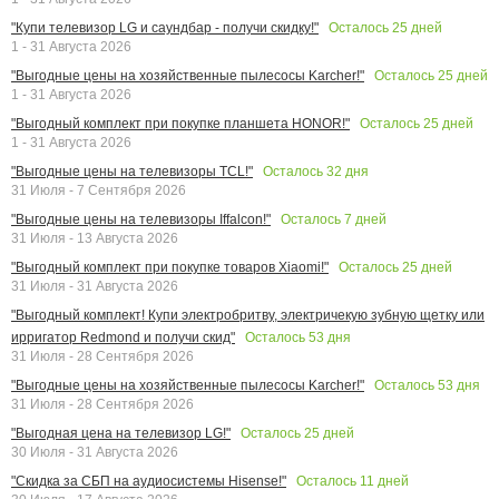
Осталось
25
дней
"Купи телевизор LG и саундбар - получи скидку!"
1 - 31 Августа 2026
Осталось
25
дней
"Выгодные цены на хозяйственные пылесосы Karcher!"
1 - 31 Августа 2026
Осталось
25
дней
"Выгодный комплект при покупке планшета HONOR!"
1 - 31 Августа 2026
Осталось
32
дня
"Выгодные цены на телевизоры TCL!"
31 Июля - 7 Сентября 2026
Осталось
7
дней
"Выгодные цены на телевизоры Iffalcon!"
31 Июля - 13 Августа 2026
Осталось
25
дней
"Выгодный комплект при покупке товаров Xiaomi!"
31 Июля - 31 Августа 2026
"Выгодный комплект! Купи электробритву, электричекую зубную щетку или
Осталось
53
дня
ирригатор Redmond и получи скид"
31 Июля - 28 Сентября 2026
Осталось
53
дня
"Выгодные цены на хозяйственные пылесосы Karcher!"
31 Июля - 28 Сентября 2026
Осталось
25
дней
"Выгодная цена на телевизор LG!"
30 Июля - 31 Августа 2026
Осталось
11
дней
"Скидка за СБП на аудиосистемы Hisense!"