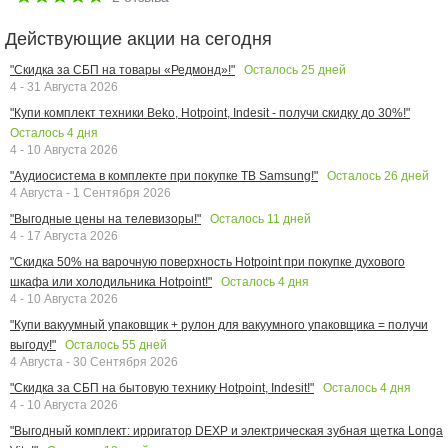
Действующие акции на сегодня
Осталось
25
дней
"Скидка за СБП на товары «Редмонд»!"
4 - 31 Августа 2026
"Купи комплект техники Beko, Hotpoint, Indesit - получи скидку до 30%!"
Осталось
4
дня
4 - 10 Августа 2026
Осталось
26
дней
"Аудиосистема в комплекте при покупке ТВ Samsung!"
4 Августа - 1 Сентября 2026
Осталось
11
дней
"Выгодные цены на телевизоры!"
4 - 17 Августа 2026
"Скидка 50% на варочную поверхность Hotpoint при покупке духового
Осталось
4
дня
шкафа или холодильника Hotpoint!"
4 - 10 Августа 2026
"Купи вакуумный упаковщик + рулон для вакуумного упаковщика = получи
Осталось
55
дней
выгоду!"
4 Августа - 30 Сентября 2026
Осталось
4
дня
"Скидка за СБП на бытовую технику Hotpoint, Indesit!"
4 - 10 Августа 2026
"Выгодный комплект: ирригатор DEXP и электрическая зубная щетка Longa