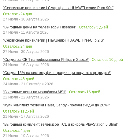
"Сервисные привилегии | Смартфоны HUAWEI серии Pura 90s"
Осталось
24
дня
27 Июля - 30 Августа 2026
Осталось
5
дней
"Выгодные цены на телевизоры Hisense!"
27 Июля - 11 Августа 2026
"Сервисные привилегии | Наушники HUAWEI FreeClip 2 S"
Осталось
24
дня
27 Июля - 30 Августа 2026
Осталось
10
дней
"Скидка за СБП на кофемашины Philips и Saeco!"
24 Июля - 16 Августа 2026
"Скидка 15% на систему фильтрации при покупке картриджа!"
Осталось
46
дней
24 Июля - 21 Сентября 2026
Осталось
16
дней
"Выгодные цены на моноблоки MSI!"
22 Июля - 22 Августа 2026
"Купи комплект техники Haier, Candy - получи скидку до 20%!"
Осталось
11
дней
21 Июля - 17 Августа 2026
"Выгодный комплект: телевизор TCL и консоль PlayStation 5 Slim!"
Осталось
4
дня
21 Июля - 10 Августа 2026