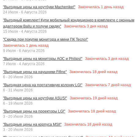
Закончилась
1
день назад
"Выгодные цены на ноутбуки Machenike!"
24 Июля - 6 Августа 2026
"Выгодный комплект! Купи мобильный кондиционер в комплекте с оконным
Закончилась
3
дня назад
адаптером Ballu и получи скидку"
15 Июля - 4 Августа 2026
"Скидка при покупке монитора и мини ПК Tecno!"
Закончилась
1
день назад
9 Июля - 6 Августа 2026
Закончилась
3
дня назад
"Выгодные цены на мониторы AOC и Philips!"
7 Июля - 4 Августа 2026
Закончилась
18
дней назад
"Выгодные цены на наушники Fifine"
6 - 20 Июля 2026
Закончилась
7
дней назад
"Выгодная цена на портативную колонку LG!"
6 - 31 Июля 2026
Закончилась
19
дней назад
"Выгодные цены на ноутбуки ASUS!"
6 - 19 Июля 2026
Закончилась
18
дней назад
"Выгодные цены на проекторы LG!"
3 - 20 Июля 2026
Закончилась
18
дней назад
"Выгодные цены на корпуса MSI!"
3 - 20 Июля 2026