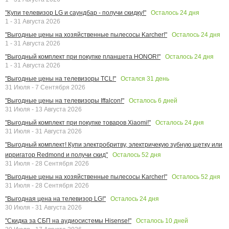
Осталось
24
дня
"Купи телевизор LG и саундбар - получи скидку!"
1 - 31 Августа 2026
Осталось
24
дня
"Выгодные цены на хозяйственные пылесосы Karcher!"
1 - 31 Августа 2026
Осталось
24
дня
"Выгодный комплект при покупке планшета HONOR!"
1 - 31 Августа 2026
Остался
31
день
"Выгодные цены на телевизоры TCL!"
31 Июля - 7 Сентября 2026
Осталось
6
дней
"Выгодные цены на телевизоры Iffalcon!"
31 Июля - 13 Августа 2026
Осталось
24
дня
"Выгодный комплект при покупке товаров Xiaomi!"
31 Июля - 31 Августа 2026
"Выгодный комплект! Купи электробритву, электричекую зубную щетку или
Осталось
52
дня
ирригатор Redmond и получи скид"
31 Июля - 28 Сентября 2026
Осталось
52
дня
"Выгодные цены на хозяйственные пылесосы Karcher!"
31 Июля - 28 Сентября 2026
Осталось
24
дня
"Выгодная цена на телевизор LG!"
30 Июля - 31 Августа 2026
Осталось
10
дней
"Скидка за СБП на аудиосистемы Hisense!"