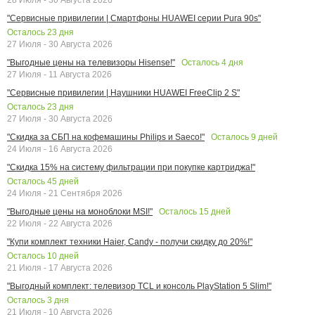
"Сервисные привилегии | Смартфоны HUAWEI серии Pura 90s"
Осталось
23
дня
27 Июля - 30 Августа 2026
Осталось
4
дня
"Выгодные цены на телевизоры Hisense!"
27 Июля - 11 Августа 2026
"Сервисные привилегии | Наушники HUAWEI FreeClip 2 S"
Осталось
23
дня
27 Июля - 30 Августа 2026
Осталось
9
дней
"Скидка за СБП на кофемашины Philips и Saeco!"
24 Июля - 16 Августа 2026
"Скидка 15% на систему фильтрации при покупке картриджа!"
Осталось
45
дней
24 Июля - 21 Сентября 2026
Осталось
15
дней
"Выгодные цены на моноблоки MSI!"
22 Июля - 22 Августа 2026
"Купи комплект техники Haier, Candy - получи скидку до 20%!"
Осталось
10
дней
21 Июля - 17 Августа 2026
"Выгодный комплект: телевизор TCL и консоль PlayStation 5 Slim!"
Осталось
3
дня
21 Июля - 10 Августа 2026