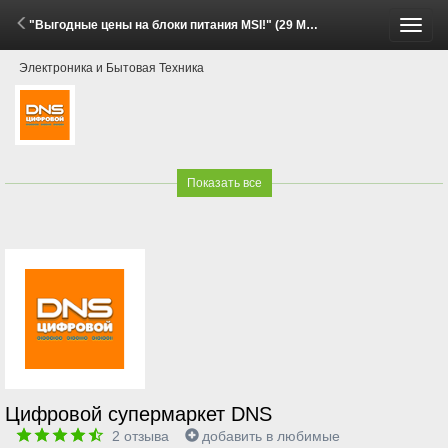
"Выгодные цены на блоки питания MSI!" (29 Мая - 15 Июня 2026)
Пере
Электроника и Бытовая Техника
меню
Показать все
Цифровой супермаркет DNS
2
отзыва
добавить в любимые