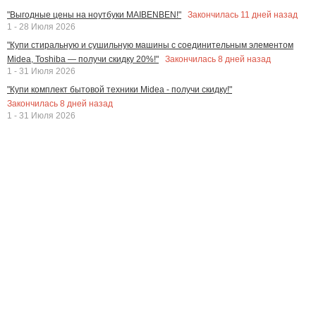
Закончилась
11
дней назад
"Выгодные цены на ноутбуки MAIBENBEN!"
1 - 28 Июля 2026
"Купи стиральную и сушильную машины с соединительным элементом
Закончилась
8
дней назад
Midea, Toshiba — получи скидку 20%!"
1 - 31 Июля 2026
"Купи комплект бытовой техники Midea - получи скидку!"
Закончилась
8
дней назад
1 - 31 Июля 2026