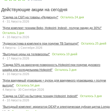
Действующие акции на сегодня
Осталось
24
дня
"Скидка за СБП на товары «Редмонд»!"
4 - 31 Августа 2026
"Купи комплект техники Beko, Hotpoint, Indesit - получи скидку до 30%!"
Осталось
3
дня
4 - 10 Августа 2026
Осталось
25
дней
"Аудиосистема в комплекте при покупке ТВ Samsung!"
4 Августа - 1 Сентября 2026
Осталось
10
дней
"Выгодные цены на телевизоры!"
4 - 17 Августа 2026
"Скидка 50% на варочную поверхность Hotpoint при покупке духового
Осталось
3
дня
шкафа или холодильника Hotpoint!"
4 - 10 Августа 2026
"Купи вакуумный упаковщик + рулон для вакуумного упаковщика = получи
Осталось
54
дня
выгоду!"
4 Августа - 30 Сентября 2026
Осталось
3
дня
"Скидка за СБП на бытовую технику Hotpoint, Indesit!"
4 - 10 Августа 2026
"Выгодный комплект: ирригатор DEXP и электрическая зубная щетка Longa