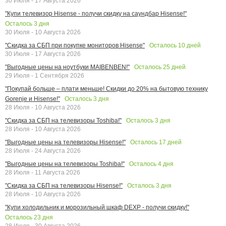
30 Июля - 17 Августа 2026
"Купи телевизор Hisense - получи скидку на саундбар Hisense!"
Осталось
3
дня
30 Июля - 10 Августа 2026
Осталось
10
дней
"Скидка за СБП при покупке мониторов Hisense"
30 Июля - 17 Августа 2026
Осталось
25
дней
"Выгодные цены на ноутбуки MAIBENBEN!"
29 Июля - 1 Сентября 2026
"Покупай больше – плати меньше! Скидки до 20% на бытовую технику
Осталось
3
дня
Gorenje и Hisense!"
28 Июля - 10 Августа 2026
Осталось
3
дня
"Скидка за СБП на телевизоры Toshiba!"
28 Июля - 10 Августа 2026
Осталось
17
дней
"Выгодные цены на телевизоры Hisense!"
28 Июля - 24 Августа 2026
Осталось
4
дня
"Выгодные цены на телевизоры Toshiba!"
28 Июля - 11 Августа 2026
Осталось
3
дня
"Скидка за СБП на телевизоры Hisense!"
28 Июля - 10 Августа 2026
"Купи холодильник и морозильный шкаф DEXP - получи скидку!"
Осталось
23
дня
28 Июля - 30 Августа 2026