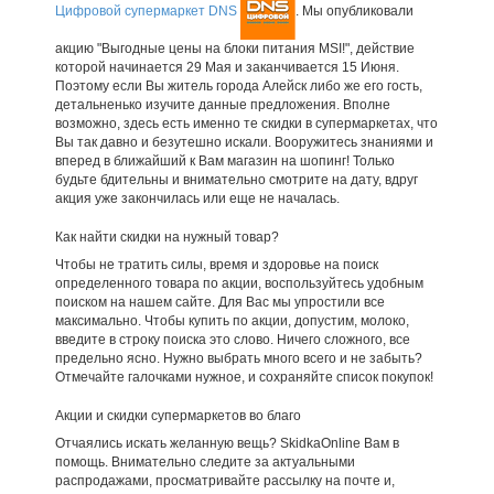
Цифровой супермаркет DNS
. Мы опубликовали
акцию "Выгодные цены на блоки питания MSI!", действие
которой начинается 29 Мая и заканчивается 15 Июня.
Поэтому если Вы житель города Алейск либо же его гость,
детальненько изучите данные предложения. Вполне
возможно, здесь есть именно те скидки в супермаркетах, что
Вы так давно и безутешно искали. Вооружитесь знаниями и
вперед в ближайший к Вам магазин на шопинг! Только
будьте бдительны и внимательно смотрите на дату, вдруг
акция уже закончилась или еще не началась.
Как найти скидки на нужный товар?
Чтобы не тратить силы, время и здоровье на поиск
определенного товара по акции, воспользуйтесь удобным
поиском на нашем сайте. Для Вас мы упростили все
максимально. Чтобы купить по акции, допустим, молоко,
введите в строку поиска это слово. Ничего сложного, все
предельно ясно. Нужно выбрать много всего и не забыть?
Отмечайте галочками нужное, и сохраняйте список покупок!
Акции и скидки супермаркетов во благо
Отчаялись искать желанную вещь? SkidkaOnline Вам в
помощь. Внимательно следите за актуальными
распродажами, просматривайте рассылку на почте и,