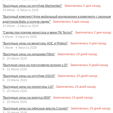
Закончилась
2
дня назад
"Выгодные цены на ноутбуки Machenike!"
24 Июля - 6 Августа 2026
"Выгодный комплект! Купи мобильный кондиционер в комплекте с оконным
Закончилась
4
дня назад
адаптером Ballu и получи скидку"
15 Июля - 4 Августа 2026
Закончилась
2
дня назад
"Скидка при покупке монитора и мини ПК Tecno!"
9 Июля - 6 Августа 2026
Закончилась
4
дня назад
"Выгодные цены на мониторы AOC и Philips!"
7 Июля - 4 Августа 2026
Закончилась
19
дней назад
"Выгодные цены на наушники Fifine"
6 - 20 Июля 2026
Закончилась
8
дней назад
"Выгодная цена на портативную колонку LG!"
6 - 31 Июля 2026
Закончилась
20
дней назад
"Выгодные цены на ноутбуки ASUS!"
6 - 19 Июля 2026
Закончилась
19
дней назад
"Выгодные цены на проекторы LG!"
3 - 20 Июля 2026
Закончилась
19
дней назад
"Выгодные цены на корпуса MSI!"
3 - 20 Июля 2026
Закончилась
19
дней назад
"Выгодные цены на офисные кресла Cougar!"
3 - 20 Июля 2026