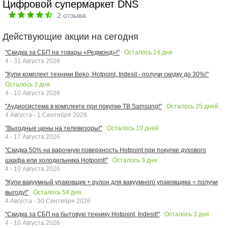
Цифровой супермаркет DNS
2
отзыва
Действующие акции на сегодня
Осталось
24
дня
"Скидка за СБП на товары «Редмонд»!"
4 - 31 Августа 2026
"Купи комплект техники Beko, Hotpoint, Indesit - получи скидку до 30%!"
Осталось
3
дня
4 - 10 Августа 2026
Осталось
25
дней
"Аудиосистема в комплекте при покупке ТВ Samsung!"
4 Августа - 1 Сентября 2026
Осталось
10
дней
"Выгодные цены на телевизоры!"
4 - 17 Августа 2026
"Скидка 50% на варочную поверхность Hotpoint при покупке духового
Осталось
3
дня
шкафа или холодильника Hotpoint!"
4 - 10 Августа 2026
"Купи вакуумный упаковщик + рулон для вакуумного упаковщика = получи
Осталось
54
дня
выгоду!"
4 Августа - 30 Сентября 2026
Осталось
3
дня
"Скидка за СБП на бытовую технику Hotpoint, Indesit!"
4 - 10 Августа 2026