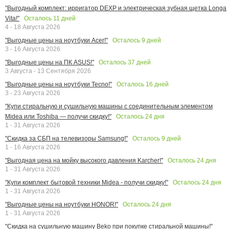
"Выгодный комплект: ирригатор DEXP и электрическая зубная щетка Longa
Осталось
11
дней
Vita!"
4 - 18 Августа 2026
Осталось
9
дней
"Выгодные цены на ноутбуки Acer!"
3 - 16 Августа 2026
Осталось
37
дней
"Выгодные цены на ПК ASUS!"
3 Августа - 13 Сентября 2026
Осталось
16
дней
"Выгодные цены на ноутбуки Tecno!"
3 - 23 Августа 2026
"Купи стиральную и сушильную машины с соединительным элементом
Осталось
24
дня
Midea или Toshiba — получи скидку!"
1 - 31 Августа 2026
Осталось
9
дней
"Скидка за СБП на телевизоры Samsung!"
1 - 16 Августа 2026
Осталось
24
дня
"Выгодная цена на мойку высокого давления Karcher!"
1 - 31 Августа 2026
Осталось
24
дня
"Купи комплект бытовой техники Midea - получи скидку!"
1 - 31 Августа 2026
Осталось
24
дня
"Выгодные цены на ноутбуки HONOR!"
1 - 31 Августа 2026
"Скидка на сушильную машину Beko при покупке стиральной машины!"