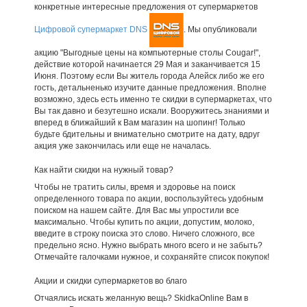
конкретные интересные предложения от супермаркетов
Цифровой супермаркет DNS
. Мы опубликовали
акцию "Выгодные цены на компьютерные столы Cougar!",
действие которой начинается 29 Мая и заканчивается 15
Июня. Поэтому если Вы житель города Алейск либо же его
гость, детальненько изучите данные предложения. Вполне
возможно, здесь есть именно те скидки в супермаркетах, что
Вы так давно и безутешно искали. Вооружитесь знаниями и
вперед в ближайший к Вам магазин на шопинг! Только
будьте бдительны и внимательно смотрите на дату, вдруг
акция уже закончилась или еще не началась.
Как найти скидки на нужный товар?
Чтобы не тратить силы, время и здоровье на поиск
определенного товара по акции, воспользуйтесь удобным
поиском на нашем сайте. Для Вас мы упростили все
максимально. Чтобы купить по акции, допустим, молоко,
введите в строку поиска это слово. Ничего сложного, все
предельно ясно. Нужно выбрать много всего и не забыть?
Отмечайте галочками нужное, и сохраняйте список покупок!
Акции и скидки супермаркетов во благо
Отчаялись искать желанную вещь? SkidkaOnline Вам в