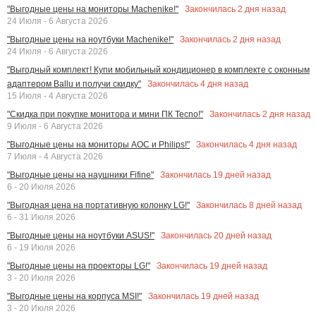
Закончилась
2
дня назад
"Выгодные цены на мониторы Machenike!"
24 Июля - 6 Августа 2026
Закончилась
2
дня назад
"Выгодные цены на ноутбуки Machenike!"
24 Июля - 6 Августа 2026
"Выгодный комплект! Купи мобильный кондиционер в комплекте с оконным
Закончилась
4
дня назад
адаптером Ballu и получи скидку"
15 Июля - 4 Августа 2026
Закончилась
2
дня назад
"Скидка при покупке монитора и мини ПК Tecno!"
9 Июля - 6 Августа 2026
Закончилась
4
дня назад
"Выгодные цены на мониторы AOC и Philips!"
7 Июля - 4 Августа 2026
Закончилась
19
дней назад
"Выгодные цены на наушники Fifine"
6 - 20 Июля 2026
Закончилась
8
дней назад
"Выгодная цена на портативную колонку LG!"
6 - 31 Июля 2026
Закончилась
20
дней назад
"Выгодные цены на ноутбуки ASUS!"
6 - 19 Июля 2026
Закончилась
19
дней назад
"Выгодные цены на проекторы LG!"
3 - 20 Июля 2026
Закончилась
19
дней назад
"Выгодные цены на корпуса MSI!"
3 - 20 Июля 2026