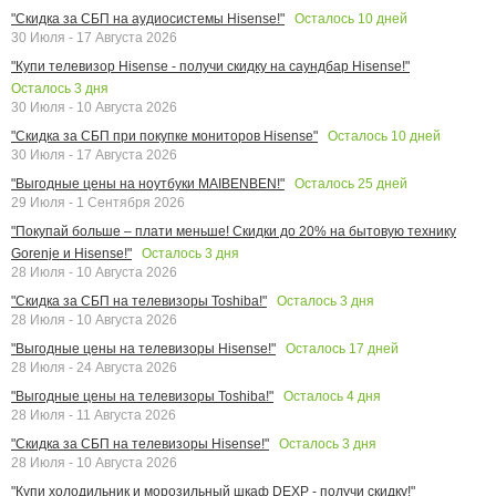
Осталось
10
дней
"Скидка за СБП на аудиосистемы Hisense!"
30 Июля - 17 Августа 2026
"Купи телевизор Hisense - получи скидку на саундбар Hisense!"
Осталось
3
дня
30 Июля - 10 Августа 2026
Осталось
10
дней
"Скидка за СБП при покупке мониторов Hisense"
30 Июля - 17 Августа 2026
Осталось
25
дней
"Выгодные цены на ноутбуки MAIBENBEN!"
29 Июля - 1 Сентября 2026
"Покупай больше – плати меньше! Скидки до 20% на бытовую технику
Осталось
3
дня
Gorenje и Hisense!"
28 Июля - 10 Августа 2026
Осталось
3
дня
"Скидка за СБП на телевизоры Toshiba!"
28 Июля - 10 Августа 2026
Осталось
17
дней
"Выгодные цены на телевизоры Hisense!"
28 Июля - 24 Августа 2026
Осталось
4
дня
"Выгодные цены на телевизоры Toshiba!"
28 Июля - 11 Августа 2026
Осталось
3
дня
"Скидка за СБП на телевизоры Hisense!"
28 Июля - 10 Августа 2026
"Купи холодильник и морозильный шкаф DEXP - получи скидку!"