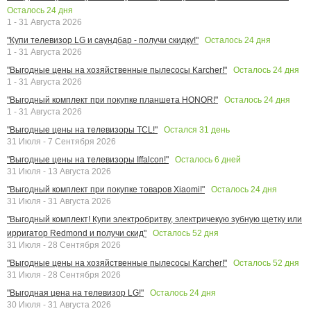
Осталось
24
дня
1 - 31 Августа 2026
Осталось
24
дня
"Купи телевизор LG и саундбар - получи скидку!"
1 - 31 Августа 2026
Осталось
24
дня
"Выгодные цены на хозяйственные пылесосы Karcher!"
1 - 31 Августа 2026
Осталось
24
дня
"Выгодный комплект при покупке планшета HONOR!"
1 - 31 Августа 2026
Остался
31
день
"Выгодные цены на телевизоры TCL!"
31 Июля - 7 Сентября 2026
Осталось
6
дней
"Выгодные цены на телевизоры Iffalcon!"
31 Июля - 13 Августа 2026
Осталось
24
дня
"Выгодный комплект при покупке товаров Xiaomi!"
31 Июля - 31 Августа 2026
"Выгодный комплект! Купи электробритву, электричекую зубную щетку или
Осталось
52
дня
ирригатор Redmond и получи скид"
31 Июля - 28 Сентября 2026
Осталось
52
дня
"Выгодные цены на хозяйственные пылесосы Karcher!"
31 Июля - 28 Сентября 2026
Осталось
24
дня
"Выгодная цена на телевизор LG!"
30 Июля - 31 Августа 2026