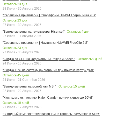
Осталось
23
дня
28 Июля - 30 Августа 2026
"Сервисные привилегии | Смартфоны HUAWEI серии Pura 90s"
Осталось
23
дня
27 Июля - 30 Августа 2026
Осталось
4
дня
"Выгодные цены на телевизоры Hisense!"
27 Июля - 11 Августа 2026
"Сервисные привилегии | Наушники HUAWEI FreeClip 2 S"
Осталось
23
дня
27 Июля - 30 Августа 2026
Осталось
9
дней
"Скидка за СБП на кофемашины Philips и Saeco!"
24 Июля - 16 Августа 2026
"Скидка 15% на систему фильтрации при покупке картриджа!"
Осталось
45
дней
24 Июля - 21 Сентября 2026
Осталось
15
дней
"Выгодные цены на моноблоки MSI!"
22 Июля - 22 Августа 2026
"Купи комплект техники Haier, Candy - получи скидку до 20%!"
Осталось
10
дней
21 Июля - 17 Августа 2026
"Выгодный комплект: телевизор TCL и консоль PlayStation 5 Slim!"