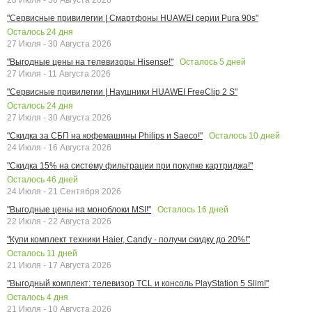
"Сервисные привилегии | Смартфоны HUAWEI серии Pura 90s"
Осталось
24
дня
27 Июля - 30 Августа 2026
Осталось
5
дней
"Выгодные цены на телевизоры Hisense!"
27 Июля - 11 Августа 2026
"Сервисные привилегии | Наушники HUAWEI FreeClip 2 S"
Осталось
24
дня
27 Июля - 30 Августа 2026
Осталось
10
дней
"Скидка за СБП на кофемашины Philips и Saeco!"
24 Июля - 16 Августа 2026
"Скидка 15% на систему фильтрации при покупке картриджа!"
Осталось
46
дней
24 Июля - 21 Сентября 2026
Осталось
16
дней
"Выгодные цены на моноблоки MSI!"
22 Июля - 22 Августа 2026
"Купи комплект техники Haier, Candy - получи скидку до 20%!"
Осталось
11
дней
21 Июля - 17 Августа 2026
"Выгодный комплект: телевизор TCL и консоль PlayStation 5 Slim!"
Осталось
4
дня
21 Июля - 10 Августа 2026