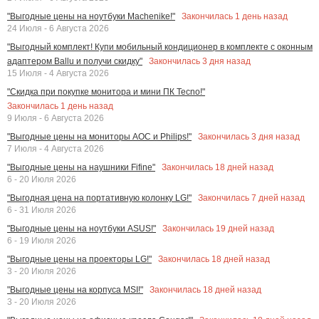
Закончилась
1
день назад
"Выгодные цены на ноутбуки Machenike!"
24 Июля - 6 Августа 2026
"Выгодный комплект! Купи мобильный кондиционер в комплекте с оконным
Закончилась
3
дня назад
адаптером Ballu и получи скидку"
15 Июля - 4 Августа 2026
"Скидка при покупке монитора и мини ПК Tecno!"
Закончилась
1
день назад
9 Июля - 6 Августа 2026
Закончилась
3
дня назад
"Выгодные цены на мониторы AOC и Philips!"
7 Июля - 4 Августа 2026
Закончилась
18
дней назад
"Выгодные цены на наушники Fifine"
6 - 20 Июля 2026
Закончилась
7
дней назад
"Выгодная цена на портативную колонку LG!"
6 - 31 Июля 2026
Закончилась
19
дней назад
"Выгодные цены на ноутбуки ASUS!"
6 - 19 Июля 2026
Закончилась
18
дней назад
"Выгодные цены на проекторы LG!"
3 - 20 Июля 2026
Закончилась
18
дней назад
"Выгодные цены на корпуса MSI!"
3 - 20 Июля 2026