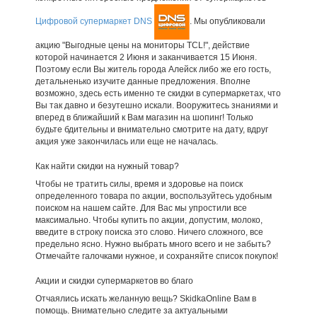
Цифровой супермаркет DNS
. Мы опубликовали
акцию "Выгодные цены на мониторы TCL!", действие
которой начинается 2 Июня и заканчивается 15 Июня.
Поэтому если Вы житель города Алейск либо же его гость,
детальненько изучите данные предложения. Вполне
возможно, здесь есть именно те скидки в супермаркетах, что
Вы так давно и безутешно искали. Вооружитесь знаниями и
вперед в ближайший к Вам магазин на шопинг! Только
будьте бдительны и внимательно смотрите на дату, вдруг
акция уже закончилась или еще не началась.
Как найти скидки на нужный товар?
Чтобы не тратить силы, время и здоровье на поиск
определенного товара по акции, воспользуйтесь удобным
поиском на нашем сайте. Для Вас мы упростили все
максимально. Чтобы купить по акции, допустим, молоко,
введите в строку поиска это слово. Ничего сложного, все
предельно ясно. Нужно выбрать много всего и не забыть?
Отмечайте галочками нужное, и сохраняйте список покупок!
Акции и скидки супермаркетов во благо
Отчаялись искать желанную вещь? SkidkaOnline Вам в
помощь. Внимательно следите за актуальными