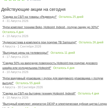
Действующие акции на сегодня
Осталось
25
дней
"Скидка за СБП на товары «Редмонд»!"
4 - 31 Августа 2026
"Купи комплект техники Beko, Hotpoint, Indesit - получи скидку до 30%!"
Осталось
4
дня
4 - 10 Августа 2026
Осталось
26
дней
"Аудиосистема в комплекте при покупке ТВ Samsung!"
4 Августа - 1 Сентября 2026
Осталось
11
дней
"Выгодные цены на телевизоры!"
4 - 17 Августа 2026
"Скидка 50% на варочную поверхность Hotpoint при покупке духового
Осталось
4
дня
шкафа или холодильника Hotpoint!"
4 - 10 Августа 2026
"Купи вакуумный упаковщик + рулон для вакуумного упаковщика = получи
Осталось
55
дней
выгоду!"
4 Августа - 30 Сентября 2026
Осталось
4
дня
"Скидка за СБП на бытовую технику Hotpoint, Indesit!"
4 - 10 Августа 2026
"Выгодный комплект: ирригатор DEXP и электрическая зубная щетка Longa