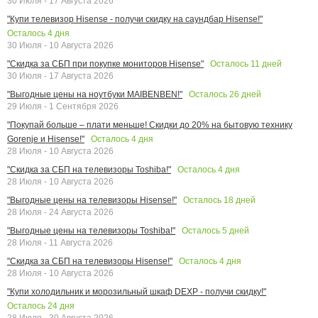
30 Июля - 17 Августа 2026
"Купи телевизор Hisense - получи скидку на саундбар Hisense!"
Осталось
4
дня
30 Июля - 10 Августа 2026
Осталось
11
дней
"Скидка за СБП при покупке мониторов Hisense"
30 Июля - 17 Августа 2026
Осталось
26
дней
"Выгодные цены на ноутбуки MAIBENBEN!"
29 Июля - 1 Сентября 2026
"Покупай больше – плати меньше! Скидки до 20% на бытовую технику
Осталось
4
дня
Gorenje и Hisense!"
28 Июля - 10 Августа 2026
Осталось
4
дня
"Скидка за СБП на телевизоры Toshiba!"
28 Июля - 10 Августа 2026
Осталось
18
дней
"Выгодные цены на телевизоры Hisense!"
28 Июля - 24 Августа 2026
Осталось
5
дней
"Выгодные цены на телевизоры Toshiba!"
28 Июля - 11 Августа 2026
Осталось
4
дня
"Скидка за СБП на телевизоры Hisense!"
28 Июля - 10 Августа 2026
"Купи холодильник и морозильный шкаф DEXP - получи скидку!"
Осталось
24
дня
28 Июля - 30 Августа 2026