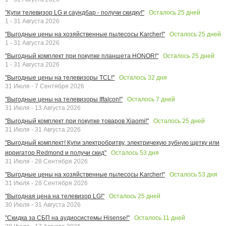
Осталось
25
дней
"Купи телевизор LG и саундбар - получи скидку!"
1 - 31 Августа 2026
Осталось
25
дней
"Выгодные цены на хозяйственные пылесосы Karcher!"
1 - 31 Августа 2026
Осталось
25
дней
"Выгодный комплект при покупке планшета HONOR!"
1 - 31 Августа 2026
Осталось
32
дня
"Выгодные цены на телевизоры TCL!"
31 Июля - 7 Сентября 2026
Осталось
7
дней
"Выгодные цены на телевизоры Iffalcon!"
31 Июля - 13 Августа 2026
Осталось
25
дней
"Выгодный комплект при покупке товаров Xiaomi!"
31 Июля - 31 Августа 2026
"Выгодный комплект! Купи электробритву, электричекую зубную щетку или
Осталось
53
дня
ирригатор Redmond и получи скид"
31 Июля - 28 Сентября 2026
Осталось
53
дня
"Выгодные цены на хозяйственные пылесосы Karcher!"
31 Июля - 28 Сентября 2026
Осталось
25
дней
"Выгодная цена на телевизор LG!"
30 Июля - 31 Августа 2026
Осталось
11
дней
"Скидка за СБП на аудиосистемы Hisense!"