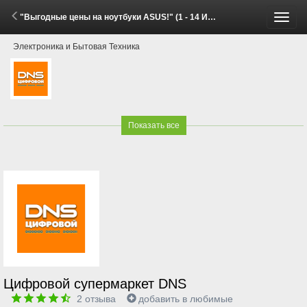
"Выгодные цены на ноутбуки ASUS!" (1 - 14 Июня 2026)
Пере
Электроника и Бытовая Техника
меню
Показать все
Цифровой супермаркет DNS
2
отзыва
добавить в любимые