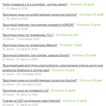
Осталось
25
дней
"Купи телевизор LG и саундбар - получи скидку!"
1 - 31 Августа 2026
Осталось
25
дней
"Выгодные цены на хозяйственные пылесосы Karcher!"
1 - 31 Августа 2026
Осталось
25
дней
"Выгодный комплект при покупке планшета HONOR!"
1 - 31 Августа 2026
Осталось
32
дня
"Выгодные цены на телевизоры TCL!"
31 Июля - 7 Сентября 2026
Осталось
7
дней
"Выгодные цены на телевизоры Iffalcon!"
31 Июля - 13 Августа 2026
Осталось
25
дней
"Выгодный комплект при покупке товаров Xiaomi!"
31 Июля - 31 Августа 2026
"Выгодный комплект! Купи электробритву, электричекую зубную щетку или
Осталось
53
дня
ирригатор Redmond и получи скид"
31 Июля - 28 Сентября 2026
Осталось
53
дня
"Выгодные цены на хозяйственные пылесосы Karcher!"
31 Июля - 28 Сентября 2026
Осталось
25
дней
"Выгодная цена на телевизор LG!"
30 Июля - 31 Августа 2026
Осталось
11
дней
"Скидка за СБП на аудиосистемы Hisense!"
30 Июля - 17 Августа 2026