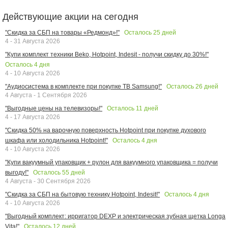
Действующие акции на сегодня
Осталось
25
дней
"Скидка за СБП на товары «Редмонд»!"
4 - 31 Августа 2026
"Купи комплект техники Beko, Hotpoint, Indesit - получи скидку до 30%!"
Осталось
4
дня
4 - 10 Августа 2026
Осталось
26
дней
"Аудиосистема в комплекте при покупке ТВ Samsung!"
4 Августа - 1 Сентября 2026
Осталось
11
дней
"Выгодные цены на телевизоры!"
4 - 17 Августа 2026
"Скидка 50% на варочную поверхность Hotpoint при покупке духового
Осталось
4
дня
шкафа или холодильника Hotpoint!"
4 - 10 Августа 2026
"Купи вакуумный упаковщик + рулон для вакуумного упаковщика = получи
Осталось
55
дней
выгоду!"
4 Августа - 30 Сентября 2026
Осталось
4
дня
"Скидка за СБП на бытовую технику Hotpoint, Indesit!"
4 - 10 Августа 2026
"Выгодный комплект: ирригатор DEXP и электрическая зубная щетка Longa
Осталось
12
дней
Vita!"