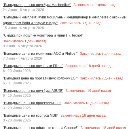
Закончилась
1
день назад
"Выгодные цены на ноутбуки Machenike!"
24 Июля - 6 Августа 2026
"Выгодный комплект! Купи мобильный кондиционер в комплекте с оконным
Закончилась
3
дня назад
адаптером Ballu и получи скидку"
15 Июля - 4 Августа 2026
"Скидка при покупке монитора и мини ПК Tecno!"
Закончилась
1
день назад
9 Июля - 6 Августа 2026
Закончилась
3
дня назад
"Выгодные цены на мониторы AOC и Philips!"
7 Июля - 4 Августа 2026
Закончилась
18
дней назад
"Выгодные цены на наушники Fifine"
6 - 20 Июля 2026
Закончилась
7
дней назад
"Выгодная цена на портативную колонку LG!"
6 - 31 Июля 2026
Закончилась
19
дней назад
"Выгодные цены на ноутбуки ASUS!"
6 - 19 Июля 2026
Закончилась
18
дней назад
"Выгодные цены на проекторы LG!"
3 - 20 Июля 2026
Закончилась
18
дней назад
"Выгодные цены на корпуса MSI!"
3 - 20 Июля 2026
Закончилась
18
дней назад
"Выгодные цены на офисные кресла Cougar!"