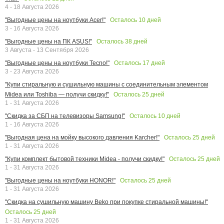
4 - 18 Августа 2026
Осталось
10
дней
"Выгодные цены на ноутбуки Acer!"
3 - 16 Августа 2026
Осталось
38
дней
"Выгодные цены на ПК ASUS!"
3 Августа - 13 Сентября 2026
Осталось
17
дней
"Выгодные цены на ноутбуки Tecno!"
3 - 23 Августа 2026
"Купи стиральную и сушильную машины с соединительным элементом
Осталось
25
дней
Midea или Toshiba — получи скидку!"
1 - 31 Августа 2026
Осталось
10
дней
"Скидка за СБП на телевизоры Samsung!"
1 - 16 Августа 2026
Осталось
25
дней
"Выгодная цена на мойку высокого давления Karcher!"
1 - 31 Августа 2026
Осталось
25
дней
"Купи комплект бытовой техники Midea - получи скидку!"
1 - 31 Августа 2026
Осталось
25
дней
"Выгодные цены на ноутбуки HONOR!"
1 - 31 Августа 2026
"Скидка на сушильную машину Beko при покупке стиральной машины!"
Осталось
25
дней
1 - 31 Августа 2026