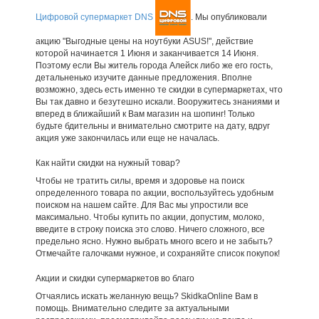
Цифровой супермаркет DNS
. Мы опубликовали
акцию "Выгодные цены на ноутбуки ASUS!", действие
которой начинается 1 Июня и заканчивается 14 Июня.
Поэтому если Вы житель города Алейск либо же его гость,
детальненько изучите данные предложения. Вполне
возможно, здесь есть именно те скидки в супермаркетах, что
Вы так давно и безутешно искали. Вооружитесь знаниями и
вперед в ближайший к Вам магазин на шопинг! Только
будьте бдительны и внимательно смотрите на дату, вдруг
акция уже закончилась или еще не началась.
Как найти скидки на нужный товар?
Чтобы не тратить силы, время и здоровье на поиск
определенного товара по акции, воспользуйтесь удобным
поиском на нашем сайте. Для Вас мы упростили все
максимально. Чтобы купить по акции, допустим, молоко,
введите в строку поиска это слово. Ничего сложного, все
предельно ясно. Нужно выбрать много всего и не забыть?
Отмечайте галочками нужное, и сохраняйте список покупок!
Акции и скидки супермаркетов во благо
Отчаялись искать желанную вещь? SkidkaOnline Вам в
помощь. Внимательно следите за актуальными