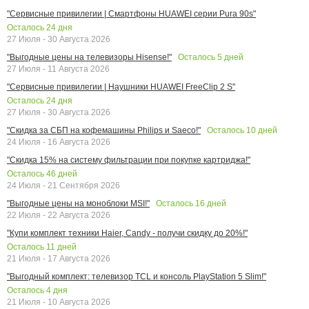
"Сервисные привилегии | Смартфоны HUAWEI серии Pura 90s"
Осталось
24
дня
27 Июля - 30 Августа 2026
Осталось
5
дней
"Выгодные цены на телевизоры Hisense!"
27 Июля - 11 Августа 2026
"Сервисные привилегии | Наушники HUAWEI FreeClip 2 S"
Осталось
24
дня
27 Июля - 30 Августа 2026
Осталось
10
дней
"Скидка за СБП на кофемашины Philips и Saeco!"
24 Июля - 16 Августа 2026
"Скидка 15% на систему фильтрации при покупке картриджа!"
Осталось
46
дней
24 Июля - 21 Сентября 2026
Осталось
16
дней
"Выгодные цены на моноблоки MSI!"
22 Июля - 22 Августа 2026
"Купи комплект техники Haier, Candy - получи скидку до 20%!"
Осталось
11
дней
21 Июля - 17 Августа 2026
"Выгодный комплект: телевизор TCL и консоль PlayStation 5 Slim!"
Осталось
4
дня
21 Июля - 10 Августа 2026