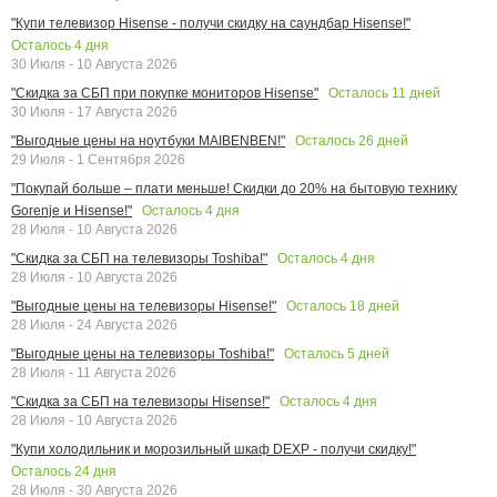
"Купи телевизор Hisense - получи скидку на саундбар Hisense!"
Осталось
4
дня
30 Июля - 10 Августа 2026
Осталось
11
дней
"Скидка за СБП при покупке мониторов Hisense"
30 Июля - 17 Августа 2026
Осталось
26
дней
"Выгодные цены на ноутбуки MAIBENBEN!"
29 Июля - 1 Сентября 2026
"Покупай больше – плати меньше! Скидки до 20% на бытовую технику
Осталось
4
дня
Gorenje и Hisense!"
28 Июля - 10 Августа 2026
Осталось
4
дня
"Скидка за СБП на телевизоры Toshiba!"
28 Июля - 10 Августа 2026
Осталось
18
дней
"Выгодные цены на телевизоры Hisense!"
28 Июля - 24 Августа 2026
Осталось
5
дней
"Выгодные цены на телевизоры Toshiba!"
28 Июля - 11 Августа 2026
Осталось
4
дня
"Скидка за СБП на телевизоры Hisense!"
28 Июля - 10 Августа 2026
"Купи холодильник и морозильный шкаф DEXP - получи скидку!"
Осталось
24
дня
28 Июля - 30 Августа 2026