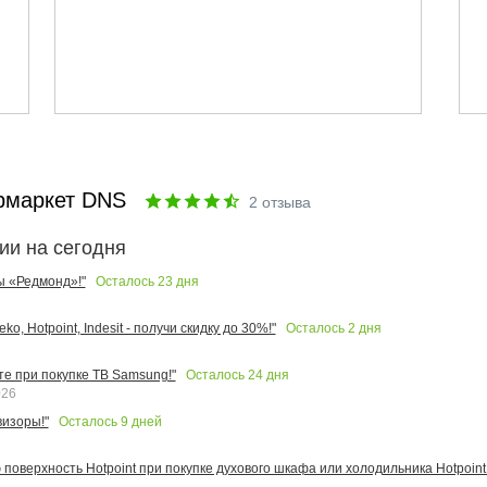
рмаркет DNS
2
отзыва
ии на сегодня
Осталось
23
дня
ы «Редмонд»!"
Осталось
2
дня
o, Hotpoint, Indesit - получи скидку до 30%!"
Осталось
24
дня
те при покупке ТВ Samsung!"
026
Осталось
9
дней
изоры!"
поверхность Hotpoint при покупке духового шкафа или холодильника Hotpoint!