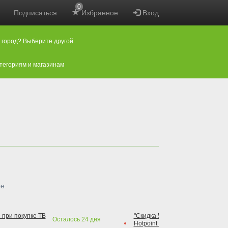
0
Подписаться
Избранное
Вход
 город? Выберите другой
атегориям и магазинам
ые
 при покупке ТВ
"Скидка 50% на варочную повер
Осталось
24
дня
Hotpoint при покупке духового 