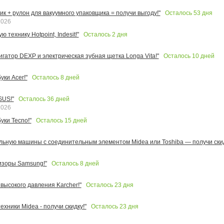
Осталось
53
дня
к + рулон для вакуумного упаковщика = получи выгоду!"
2026
Осталось
2
дня
 технику Hotpoint, Indesit!"
Осталось
10
дней
игатор DEXP и электрическая зубная щетка Longa Vita!"
Осталось
8
дней
ки Acer!"
Осталось
36
дней
SUS!"
2026
Осталось
15
дней
уки Tecno!"
льную машины с соединительным элементом Midea или Toshiba — получи скид
Осталось
8
дней
изоры Samsung!"
Осталось
23
дня
высокого давления Karcher!"
Осталось
23
дня
ехники Midea - получи скидку!"