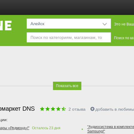
Алейск
Это не Ваш
Поиск по к
Показать все
рмаркет DNS
2
отзыва
добавить в любим
ции:
"Аудиосистема в комплекте
вары «Редмонд»!"
Осталось
23
дня
Samsung!"