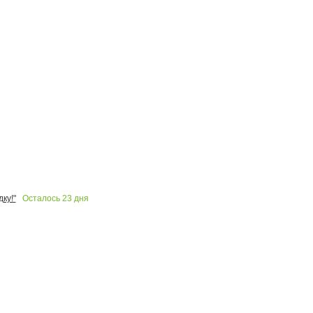
Осталось
23
дня
ку!"