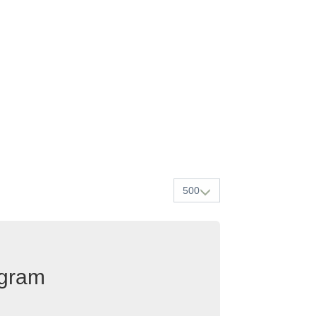
500
egram