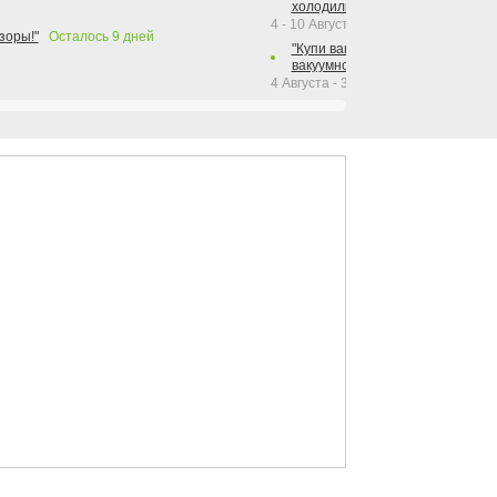
холодильника Hotpoint!"
4 - 10 Августа 2026
зоры!"
Осталось
9
дней
"Купи вакуумный упаковщик + р
вакуумного упаковщика = получи
4 Августа - 30 Сентября 2026