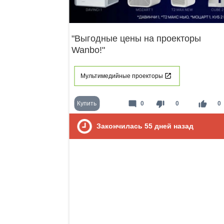
"Выгодные цены на проекторы
Wanbo!"
Мультимедийные проекторы
mode_comment
thumb_down
thumb_up
Купить
0
0
0
Закончилась
55
дней назад