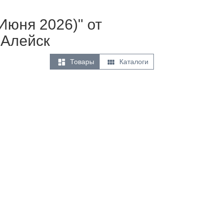
Июня 2026)" от
 Алейск


Товары
Каталоги