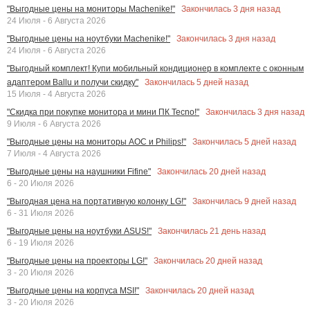
Закончилась
3
дня назад
"Выгодные цены на мониторы Machenike!"
24 Июля - 6 Августа 2026
Закончилась
3
дня назад
"Выгодные цены на ноутбуки Machenike!"
24 Июля - 6 Августа 2026
"Выгодный комплект! Купи мобильный кондиционер в комплекте с оконным
Закончилась
5
дней назад
адаптером Ballu и получи скидку"
15 Июля - 4 Августа 2026
Закончилась
3
дня назад
"Скидка при покупке монитора и мини ПК Tecno!"
9 Июля - 6 Августа 2026
Закончилась
5
дней назад
"Выгодные цены на мониторы AOC и Philips!"
7 Июля - 4 Августа 2026
Закончилась
20
дней назад
"Выгодные цены на наушники Fifine"
6 - 20 Июля 2026
Закончилась
9
дней назад
"Выгодная цена на портативную колонку LG!"
6 - 31 Июля 2026
Закончилась
21
день назад
"Выгодные цены на ноутбуки ASUS!"
6 - 19 Июля 2026
Закончилась
20
дней назад
"Выгодные цены на проекторы LG!"
3 - 20 Июля 2026
Закончилась
20
дней назад
"Выгодные цены на корпуса MSI!"
3 - 20 Июля 2026