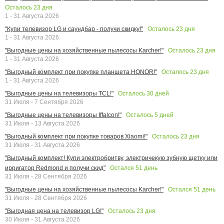
Осталось
23
дня
1 - 31 Августа 2026
Осталось
23
дня
"Купи телевизор LG и саундбар - получи скидку!"
1 - 31 Августа 2026
Осталось
23
дня
"Выгодные цены на хозяйственные пылесосы Karcher!"
1 - 31 Августа 2026
Осталось
23
дня
"Выгодный комплект при покупке планшета HONOR!"
1 - 31 Августа 2026
Осталось
30
дней
"Выгодные цены на телевизоры TCL!"
31 Июля - 7 Сентября 2026
Осталось
5
дней
"Выгодные цены на телевизоры Iffalcon!"
31 Июля - 13 Августа 2026
Осталось
23
дня
"Выгодный комплект при покупке товаров Xiaomi!"
31 Июля - 31 Августа 2026
"Выгодный комплект! Купи электробритву, электричекую зубную щетку или
Остался
51
день
ирригатор Redmond и получи скид"
31 Июля - 28 Сентября 2026
Остался
51
день
"Выгодные цены на хозяйственные пылесосы Karcher!"
31 Июля - 28 Сентября 2026
Осталось
23
дня
"Выгодная цена на телевизор LG!"
30 Июля - 31 Августа 2026