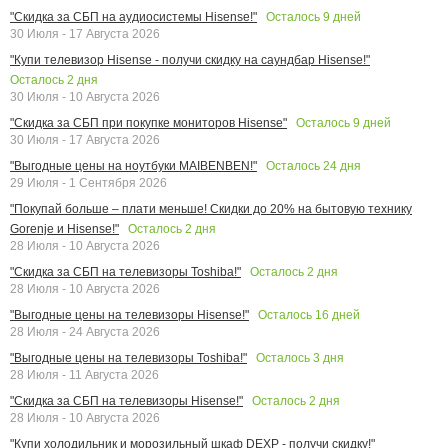
Осталось
9
дней
"Скидка за СБП на аудиосистемы Hisense!"
30 Июля - 17 Августа 2026
"Купи телевизор Hisense - получи скидку на саундбар Hisense!"
Осталось
2
дня
30 Июля - 10 Августа 2026
Осталось
9
дней
"Скидка за СБП при покупке мониторов Hisense"
30 Июля - 17 Августа 2026
Осталось
24
дня
"Выгодные цены на ноутбуки MAIBENBEN!"
29 Июля - 1 Сентября 2026
"Покупай больше – плати меньше! Скидки до 20% на бытовую технику
Осталось
2
дня
Gorenje и Hisense!"
28 Июля - 10 Августа 2026
Осталось
2
дня
"Скидка за СБП на телевизоры Toshiba!"
28 Июля - 10 Августа 2026
Осталось
16
дней
"Выгодные цены на телевизоры Hisense!"
28 Июля - 24 Августа 2026
Осталось
3
дня
"Выгодные цены на телевизоры Toshiba!"
28 Июля - 11 Августа 2026
Осталось
2
дня
"Скидка за СБП на телевизоры Hisense!"
28 Июля - 10 Августа 2026
"Купи холодильник и морозильный шкаф DEXP - получи скидку!"