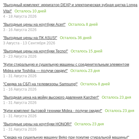
"Выгодный комплект: ирригатор DEXP и электрическая зубная щетка Longa
Осталось
10
дней
Vita!"
4 - 18 Августа 2026
Осталось
8
дней
"Выгодные цены на ноутбуки Acer!"
3 - 16 Августа 2026
Осталось
36
дней
"Выгодные цены на ПК ASUS!"
3 Августа - 13 Сентября 2026
Осталось
15
дней
"Выгодные цены на ноутбуки Tecno!"
3 - 23 Августа 2026
"Купи стиральную и сушильную машины с соединительным элементом
Осталось
23
дня
Midea или Toshiba — получи скидку!"
1 - 31 Августа 2026
Осталось
8
дней
"Скидка за СБП на телевизоры Samsung!"
1 - 16 Августа 2026
Осталось
23
дня
"Выгодная цена на мойку высокого давления Karcher!"
1 - 31 Августа 2026
Осталось
23
дня
"Купи комплект бытовой техники Midea - получи скидку!"
1 - 31 Августа 2026
Осталось
23
дня
"Выгодные цены на ноутбуки HONOR!"
1 - 31 Августа 2026
"Скидка на сушильную машину Beko при покупке стиральной машины!"