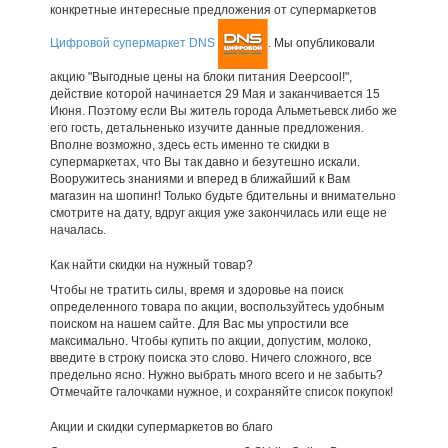
конкретные интересные предложения от супермаркетов
Цифровой супермаркет DNS
. Мы опубликовали
акцию "Выгодные цены на блоки питания Deepcool!",
действие которой начинается 29 Мая и заканчивается 15
Июня. Поэтому если Вы житель города Альметьевск либо же
его гость, детальненько изучите данные предложения.
Вполне возможно, здесь есть именно те скидки в
супермаркетах, что Вы так давно и безутешно искали.
Вооружитесь знаниями и вперед в ближайший к Вам
магазин на шопинг! Только будьте бдительны и внимательно
смотрите на дату, вдруг акция уже закончилась или еще не
началась.
Как найти скидки на нужный товар?
Чтобы не тратить силы, время и здоровье на поиск
определенного товара по акции, воспользуйтесь удобным
поиском на нашем сайте. Для Вас мы упростили все
максимально. Чтобы купить по акции, допустим, молоко,
введите в строку поиска это слово. Ничего сложного, все
предельно ясно. Нужно выбрать много всего и не забыть?
Отмечайте галочками нужное, и сохраняйте список покупок!
Акции и скидки супермаркетов во благо