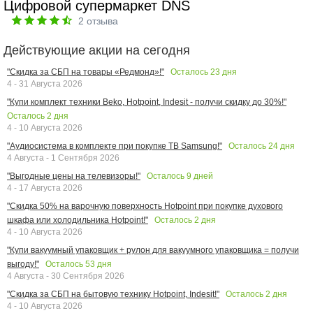
Цифровой супермаркет DNS
2
отзыва
Действующие акции на сегодня
Осталось
23
дня
"Скидка за СБП на товары «Редмонд»!"
4 - 31 Августа 2026
"Купи комплект техники Beko, Hotpoint, Indesit - получи скидку до 30%!"
Осталось
2
дня
4 - 10 Августа 2026
Осталось
24
дня
"Аудиосистема в комплекте при покупке ТВ Samsung!"
4 Августа - 1 Сентября 2026
Осталось
9
дней
"Выгодные цены на телевизоры!"
4 - 17 Августа 2026
"Скидка 50% на варочную поверхность Hotpoint при покупке духового
Осталось
2
дня
шкафа или холодильника Hotpoint!"
4 - 10 Августа 2026
"Купи вакуумный упаковщик + рулон для вакуумного упаковщика = получи
Осталось
53
дня
выгоду!"
4 Августа - 30 Сентября 2026
Осталось
2
дня
"Скидка за СБП на бытовую технику Hotpoint, Indesit!"
4 - 10 Августа 2026