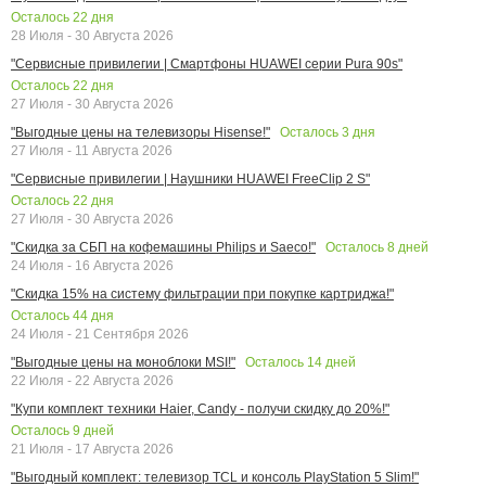
Осталось
22
дня
28 Июля - 30 Августа 2026
"Сервисные привилегии | Смартфоны HUAWEI серии Pura 90s"
Осталось
22
дня
27 Июля - 30 Августа 2026
Осталось
3
дня
"Выгодные цены на телевизоры Hisense!"
27 Июля - 11 Августа 2026
"Сервисные привилегии | Наушники HUAWEI FreeClip 2 S"
Осталось
22
дня
27 Июля - 30 Августа 2026
Осталось
8
дней
"Скидка за СБП на кофемашины Philips и Saeco!"
24 Июля - 16 Августа 2026
"Скидка 15% на систему фильтрации при покупке картриджа!"
Осталось
44
дня
24 Июля - 21 Сентября 2026
Осталось
14
дней
"Выгодные цены на моноблоки MSI!"
22 Июля - 22 Августа 2026
"Купи комплект техники Haier, Candy - получи скидку до 20%!"
Осталось
9
дней
21 Июля - 17 Августа 2026
"Выгодный комплект: телевизор TCL и консоль PlayStation 5 Slim!"