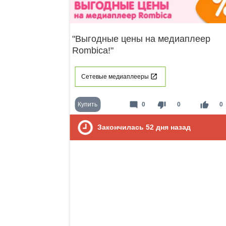
"Выгодные цены на медиаплеер
Rombica!"
Сетевые медиаплееры
mode_comment
thumb_down
thumb_up
Купить
0
0
0
Закончилась
52
дня назад