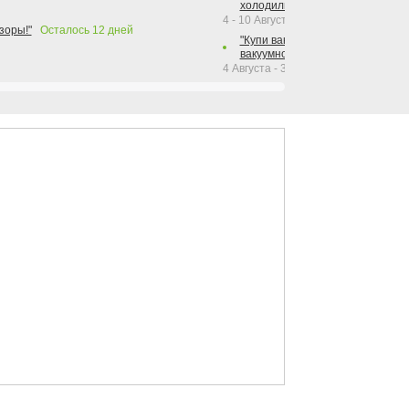
холодильника Hotpoint!"
4 - 10 Августа 2026
зоры!"
Осталось
12
дней
"Купи вакуумный упаковщик + р
вакуумного упаковщика = получи
4 Августа - 30 Сентября 2026