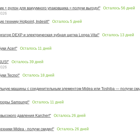
Осталось
56
дней
к + рулон для вакуумного упаковщика = получи выгоду!"
2026
Осталось
5
дней
 технику Hotpoint, Indesit!"
Осталось
13
дней
игатор DEXP и электрическая зубная щетка Longa Vita!"
Осталось
11
дней
ки Acer!"
Осталось
39
дней
SUS!"
2026
Осталось
18
дней
уки Tecno!"
льную машины с соединительным элементом Midea или Toshiba — получи скид
Осталось
11
дней
изоры Samsung!"
Осталось
26
дней
высокого давления Karcher!"
Осталось
26
дней
ехники Midea - получи скидку!"