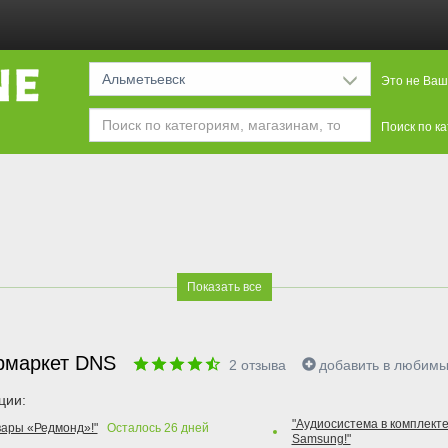
Альметьевск
Это не Ваш
Поиск по к
Показать все
рмаркет DNS
2
отзыва
добавить в любим
ции:
"Аудиосистема в комплекте
вары «Редмонд»!"
Осталось
26
дней
Samsung!"