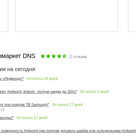
рмаркет DNS
2
отзыва
ии на сегодня
Осталось
26
дней
ы «Редмонд»!"
Осталось
5
дней
o, Hotpoint, Indesit - получи скидку до 30%!"
Осталось
27
дней
те при покупке ТВ Samsung!"
026
Осталось
12
дней
изоры!"
поверхность Hotpoint при покупке духового шкафа или холодильника Hotpoint!