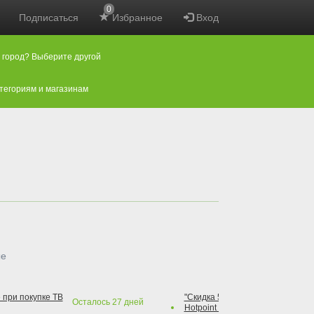
0
Подписаться
Избранное
Вход
 город? Выберите другой
атегориям и магазинам
ые
 при покупке ТВ
"Скидка 50% на варочную повер
Осталось
27
дней
Hotpoint при покупке духового 