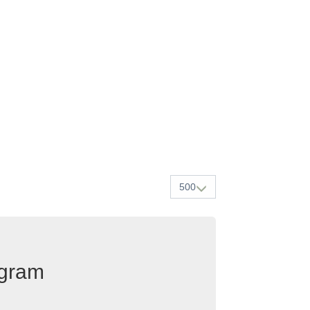
500
egram