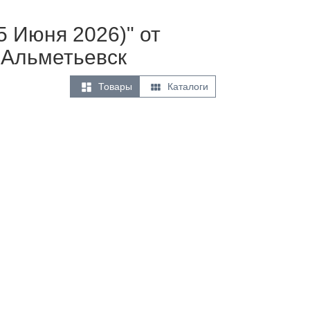
5 Июня 2026)" от
 Альметьевск


Товары
Каталоги