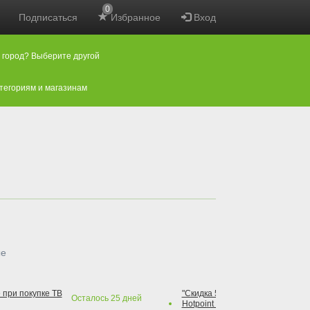
0
Подписаться
Избранное
Вход
 город? Выберите другой
атегориям и магазинам
ые
 при покупке ТВ
"Скидка 50% на варочную повер
Осталось
25
дней
Hotpoint при покупке духового 