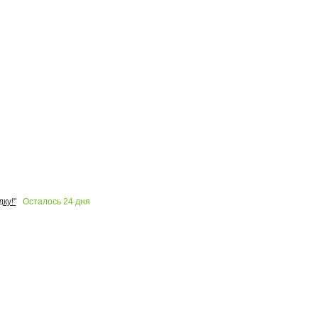
Осталось
24
дня
ку!"