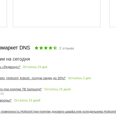
рмаркет DNS
2
отзыва
ии на сегодня
Осталось
24
дня
ы «Редмонд»!"
Осталось
3
дня
o, Hotpoint, Indesit - получи скидку до 30%!"
Осталось
25
дней
те при покупке ТВ Samsung!"
026
Осталось
10
дней
изоры!"
поверхность Hotpoint при покупке духового шкафа или холодильника Hotpoint!