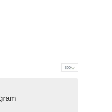
500
egram