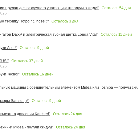
Осталось
54
дня
к + рулон для вакуумного упаковщика = получи выгоду!"
2026
Осталось
3
дня
 технику Hotpoint, Indesit!"
Осталось
11
дней
игатор DEXP и электрическая зубная щетка Longa Vita!"
Осталось
9
дней
ки Acer!"
Осталось
37
дней
SUS!"
2026
Осталось
16
дней
уки Tecno!"
льную машины с соединительным элементом Midea или Toshiba — получи скид
Осталось
9
дней
изоры Samsung!"
Осталось
24
дня
высокого давления Karcher!"
Осталось
24
дня
ехники Midea - получи скидку!"