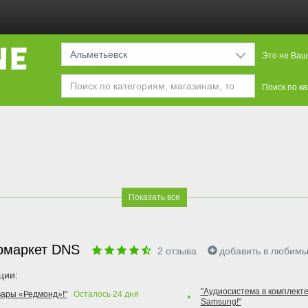
Альметьевск
Это не Ваш
Поиск по к
Показать все
рмаркет DNS
2
отзыва
добавить в любим
ции:
"Аудиосистема в комплекте
вары «Редмонд»!"
Осталось
24
дня
Samsung!"