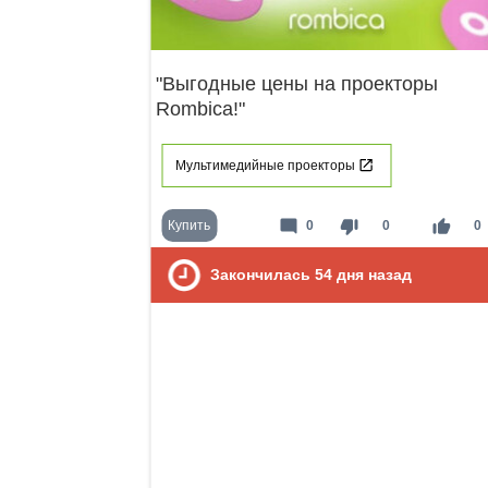
"Выгодные цены на проекторы
Rombica!"
Мультимедийные проекторы
mode_comment
thumb_down
thumb_up
Купить
0
0
0
Закончилась
54
дня назад