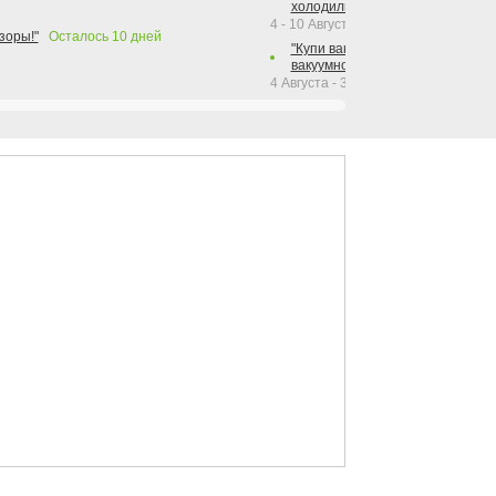
холодильника Hotpoint!"
4 - 10 Августа 2026
зоры!"
Осталось
10
дней
"Купи вакуумный упаковщик + р
вакуумного упаковщика = получи
4 Августа - 30 Сентября 2026