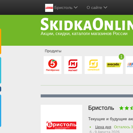
Бристоль
О сайте
Акции, скидки, каталоги магазинов России
Продукты
1
Бристоль
Текущие и будущие ак
Цена дня
Осталось
3
6 - 9 Августа 2026