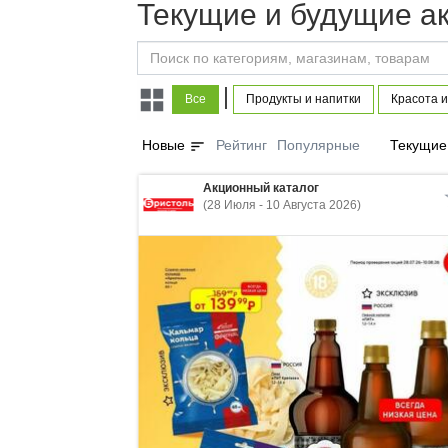
Текущие и будущие а
|
Все
Продукты и напитки
Красота и
sort
Новые
Рейтинг
Популярные
Текущие
Акционный каталог
(28 Июля - 10 Августа 2026)