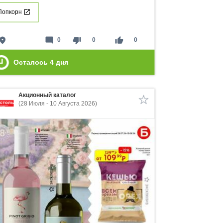
Попкорн
lace
mode_comment
thumb_down
thumb_up
0
0
0
Осталось
4
дня
Акционный каталог
(28 Июля - 10 Августа 2026)