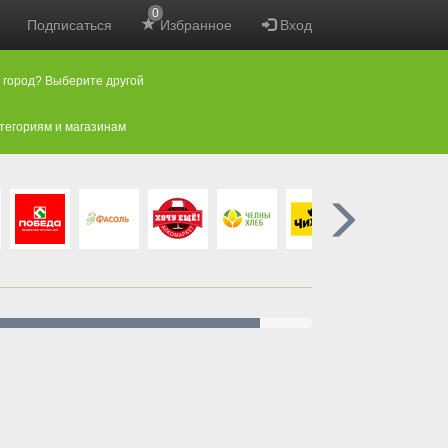
0
Подписаться
Избранное
Вход
 город? Выберите другой
атегориям и магазинам