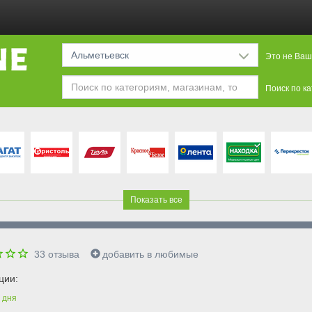
Альметьевск
Это не Ваш
Поиск по к
Показать все
33
отзыва
добавить в любимые
ции:
дня