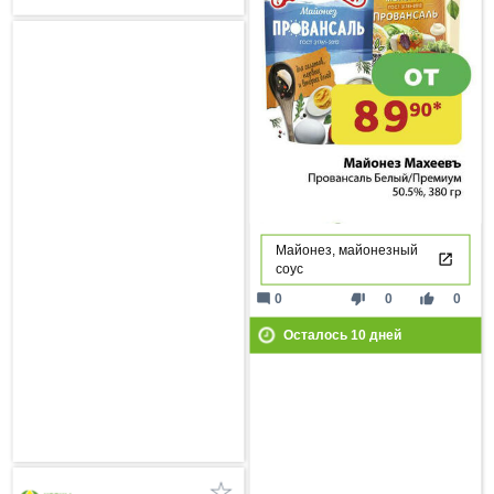
Майонез, майонезный
соус
mode_comment
thumb_down
thumb_up
0
0
0
Осталось
10
дней