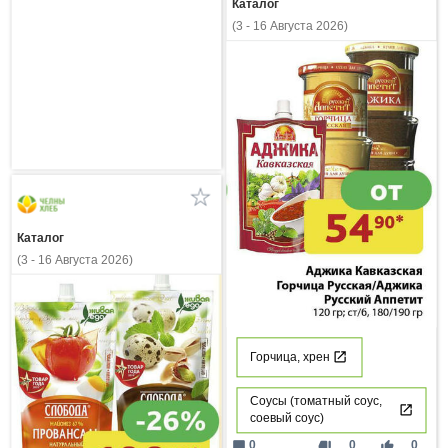
Каталог
(3 - 16 Августа 2026)
Каталог
(3 - 16 Августа 2026)
Горчица, хрен
Соусы (томатный соус,
соевый соус)
mode_comment
thumb_down
thumb_up
0
0
0