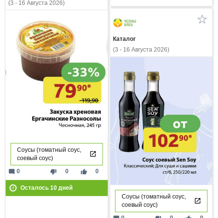
(3 - 16 Августа 2026)
Каталог
(3 - 16 Августа 2026)
Соусы (томатный соус,
соевый соус)
mode_comment
thumb_down
thumb_up
0
0
0
Осталось
10
дней
Соусы (томатный соус,
соевый соус)