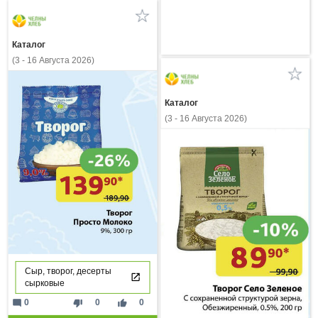
Каталог
(3 - 16 Августа 2026)
Каталог
(3 - 16 Августа 2026)
Сыр, творог, десерты
сырковые
mode_comment
thumb_down
thumb_up
0
0
0