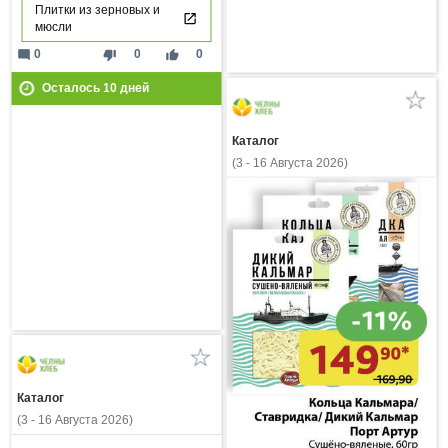
Плитки из зерновых и
мюсли
mode_comment
thumb_down
thumb_up
0
0
0
Осталось
10
дней
Каталог
(3 - 16 Августа 2026)
Каталог
(3 - 16 Августа 2026)