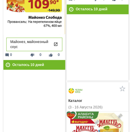
Осталось
10
дней
Майонез, майонезный
соус
mode_comment
thumb_down
thumb_up
0
0
0
Осталось
10
дней
Каталог
(3 - 16 Августа 2026)