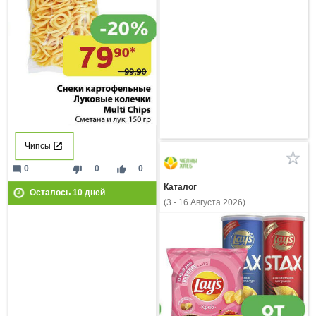
Чипсы
mode_comment
thumb_down
thumb_up
0
0
0
Каталог
Осталось
10
дней
(3 - 16 Августа 2026)