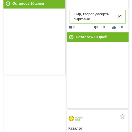
Осталось
10
дней
Сыр, творог, десерты
сырковые
mode_comment
thumb_down
thumb_up
0
0
0
Осталось
10
дней
Каталог