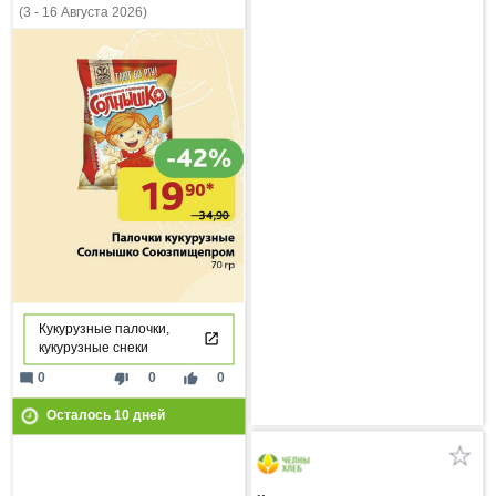
(3 - 16 Августа 2026)
Кукурузные палочки,
кукурузные снеки
mode_comment
thumb_down
thumb_up
0
0
0
Осталось
10
дней