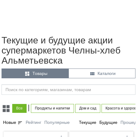
Текущие и будущие акции
супермаркетов Челны-хлеб
Альметьевска


Товары
Каталоги
|
Все
Продукты и напитки
Дом и сад
Красота и здоров
sort
Новые
Рейтинг
Популярные
Текущие
Будущие
Прошед