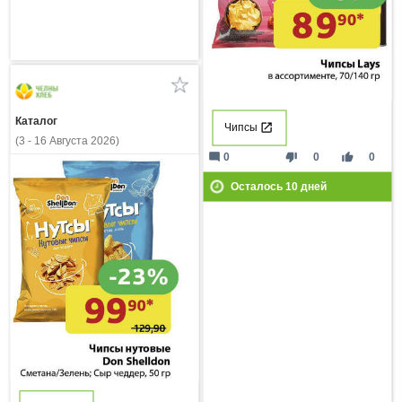
Каталог
Чипсы
(3 - 16 Августа 2026)
mode_comment
thumb_down
thumb_up
0
0
0
Осталось
10
дней