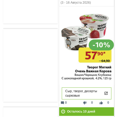
(3 - 16 Августа 2026)
Сыр, творог, десерты
сырковые
mode_comment
thumb_down
thumb_up
0
0
0
Осталось
10
дней