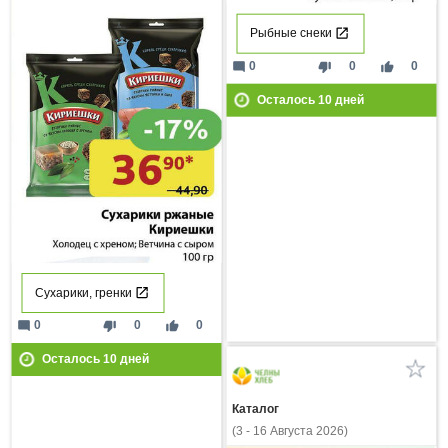
Рыбные снеки
mode_comment
thumb_down
thumb_up
0
0
0
Осталось
10
дней
Сухарики, гренки
mode_comment
thumb_down
thumb_up
0
0
0
Осталось
10
дней
Каталог
(3 - 16 Августа 2026)