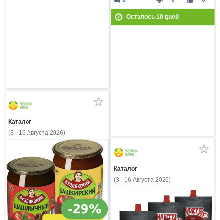
mode_comment
thumb_down
thumb_up
0
0
0
Осталось
10
дней
Каталог
(3 - 16 Августа 2026)
Каталог
(3 - 16 Августа 2026)