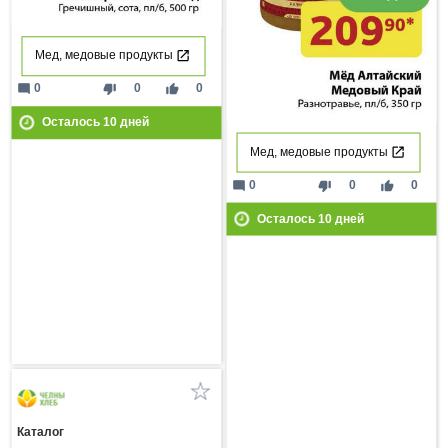
Мед, медовые продукты
mode_comment
thumb_down
thumb_up
0
0
0
Осталось
10
дней
Мед, медовые продукты
mode_comment
thumb_down
thumb_up
0
0
0
Осталось
10
дней
Каталог