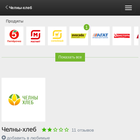
Челны-хлеб
Пере
Продукты
меню
1
Показать все
Челны-хлеб
11
отзывов
добавить в любимые