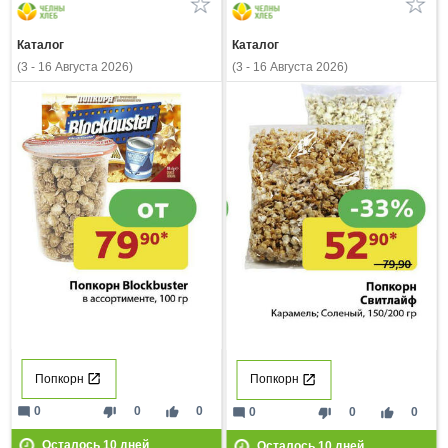
Каталог
Каталог
(3 - 16 Августа 2026)
(3 - 16 Августа 2026)
Попкорн
Попкорн
mode_comment
thumb_down
thumb_up
0
0
0
mode_comment
thumb_down
thumb_up
0
0
0
Осталось
10
дней
Осталось
10
дней